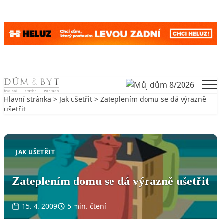
Skip to content
Men
Hlavní stránka
>
Jak ušetřit
> Zateplením domu se dá výrazně
ušetřit
Zpět na Jak ušetřit
JAK UŠETŘIT
Zateplením domu se dá výrazně ušetřit
15. 4. 2009
5 min. čtení