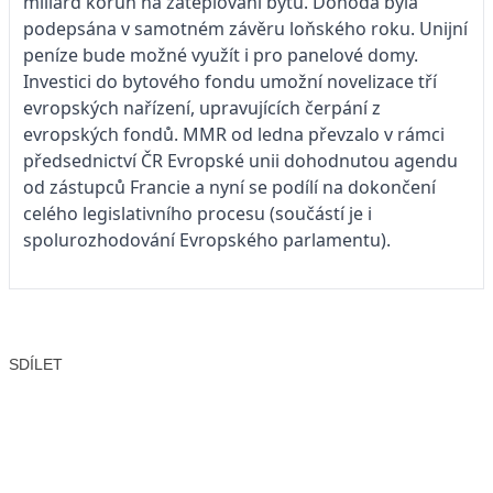
miliard korun na zateplování bytů. Dohoda byla
podepsána v samotném závěru loňského roku. Unijní
peníze bude možné využít i pro panelové domy.
Investici do bytového fondu umožní novelizace tří
evropských nařízení, upravujících čerpání z
evropských fondů. MMR od ledna převzalo v rámci
předsednictví ČR Evropské unii dohodnutou agendu
od zástupců Francie a nyní se podílí na dokončení
celého legislativního procesu (součástí je i
spolurozhodování Evropského parlamentu).
SDÍLET
Facebook
X
LinkedIn
Email