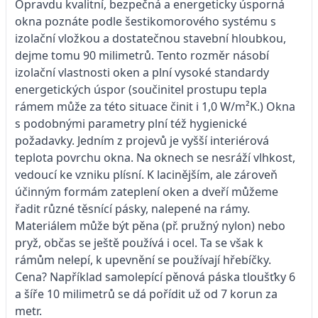
Opravdu kvalitní, bezpečná a energeticky úsporná
okna poznáte podle šestikomorového systému s
izolační vložkou a dostatečnou stavební hloubkou,
dejme tomu 90 milimetrů. Tento rozměr násobí
izolační vlastnosti oken a plní vysoké standardy
energetických úspor (součinitel prostupu tepla
rámem může za této situace činit i 1,0 W/m²K.) Okna
s podobnými parametry plní též hygienické
požadavky. Jedním z projevů je vyšší interiérová
teplota povrchu okna. Na oknech se nesráží vlhkost,
vedoucí ke vzniku plísní. K lacinějším, ale zároveň
účinným formám zateplení oken a dveří můžeme
řadit různé těsnící pásky, nalepené na rámy.
Materiálem může být pěna (př. pružný nylon) nebo
pryž, občas se ještě používá i ocel. Ta se však k
rámům nelepí, k upevnění se používají hřebíčky.
Cena? Například samolepící pěnová páska tloušťky 6
a šíře 10 milimetrů se dá pořídit už od 7 korun za
metr.