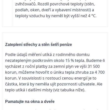
zvlhčovačů. Rozdíl povrchové teploty (stěn,
podlah, oken, dveří a vybavení místnosti) a
teploty vzduchu by neměl být vyšší než 4 °C.
Zateplení střechy a stěn šetří peníze
Podle údajů měření utíká z rodinného domku
nezatepleným podkrovím okolo 15 % tepla. Budeme-li
vycházet z roční platby za zemní plyn ve výši 31 500
korun, můžeme hovořit o úniku tepla zhruba za 4 700
korun. V souvislosti s rostoucí cenou energií je to
částka, která by neměla ujít pozornosti uživatele. Ale
teplo utíká i dalšími místy (viz tabulka níže).
Pamatujte na okna a dveře