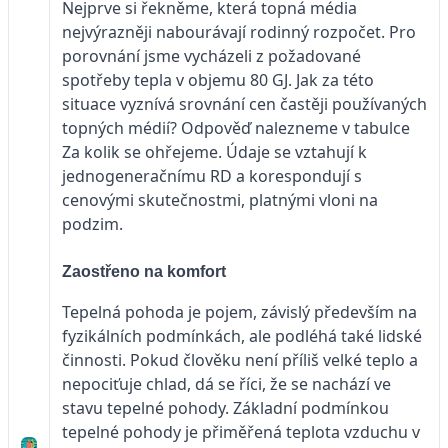
Nejprve si řekněme, která topná média
nejvýrazněji nabourávají rodinný rozpočet. Pro
porovnání jsme vycházeli z požadované
spotřeby tepla v objemu 80 GJ. Jak za této
situace vyznívá srovnání cen častěji používaných
topných médií? Odpověď nalezneme v tabulce
Za kolik se ohřejeme. Údaje se vztahují k
jednogeneračnímu RD a korespondují s
cenovými skutečnostmi, platnými vloni na
podzim.
Zaostřeno na komfort
Tepelná pohoda je pojem, závislý především na
fyzikálních podmínkách, ale podléhá také lidské
činnosti. Pokud člověku není příliš velké teplo a
nepociťuje chlad, dá se říci, že se nachází ve
stavu tepelné pohody. Základní podmínkou
tepelné pohody je přiměřená teplota vzduchu v