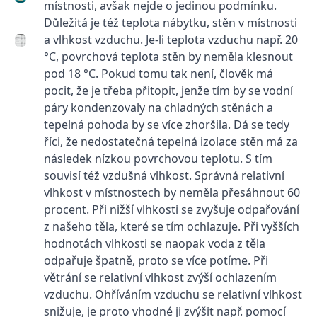
místnosti, avšak nejde o jedinou podmínku.
Důležitá je též teplota nábytku, stěn v místnosti
a vlhkost vzduchu. Je-li teplota vzduchu např. 20
°C, povrchová teplota stěn by neměla klesnout
pod 18 °C. Pokud tomu tak není, člověk má
pocit, že je třeba přitopit, jenže tím by se vodní
páry kondenzovaly na chladných stěnách a
tepelná pohoda by se více zhoršila. Dá se tedy
říci, že nedostatečná tepelná izolace stěn má za
následek nízkou povrchovou teplotu. S tím
souvisí též vzdušná vlhkost. Správná relativní
vlhkost v místnostech by neměla přesáhnout 60
procent. Při nižší vlhkosti se zvyšuje odpařování
z našeho těla, které se tím ochlazuje. Při vyšších
hodnotách vlhkosti se naopak voda z těla
odpařuje špatně, proto se více potíme. Při
větrání se relativní vlhkost zvýší ochlazením
vzduchu. Ohříváním vzduchu se relativní vlhkost
snižuje, je proto vhodné ji zvýšit např. pomocí