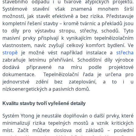
stavebního odpadu i u tvarově atypických projektů.
Systémové stavění však znamená mnohem širší
možnosti, jak stavět efektivně a bez rizika. Představuje
kompletní řešení stavby – kromě tvárnic a překladů jsou
to díly pro výstavbu stropu, střechy, schodů. Tyto
masivní prvky přispívají k vynikajícím tepelněizolačním
vlastnostem, navíc zvyšují celkový komfort bydlení. Ve
stropě
je možné vést například instalace a
střecha
zabraňuje letnímu přehřívání. Schodištní díly výrobce
dodává připravené na míru podle projektové
dokumentace. Tepelněizolační řada je určena pro
jednovrstvé zdění bez zateplování, a to i u
nízkoenergetických a pasivních domů.
Kvalitu stavby tvoří vyřešené detaily
Systém Ytong je neustále doplňován o další prvky, které
minimalizují rizika tepelných mostů a vznik kritických
míst. Začít můžete doslova od základů – poslední