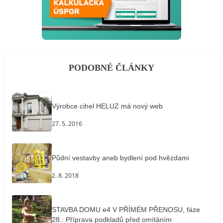
PODOBNÉ ČLÁNKY
Výrobce cihel HELUZ má nový web
27. 5. 2016
Půdní vestavby aneb bydlení pod hvězdami
2. 8. 2018
STAVBA DOMU e4 V PŘÍMÉM PŘENOSU, fáze
28.: Příprava podkladů před omítáním