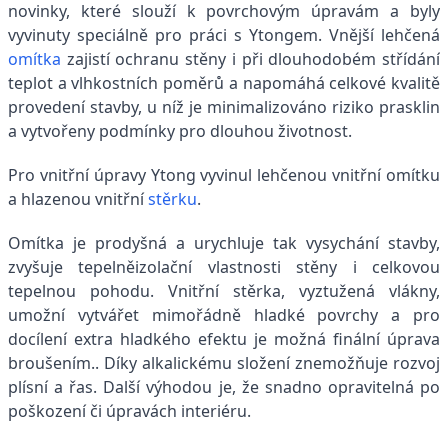
novinky, které slouží k povrchovým úpravám a byly
vyvinuty speciálně pro práci s Ytongem. Vnější lehčená
omítka
zajistí ochranu stěny i při dlouhodobém střídání
teplot a vlhkostních poměrů a napomáhá celkové kvalitě
provedení stavby, u níž je minimalizováno riziko prasklin
a vytvořeny podmínky pro dlouhou životnost.
Pro vnitřní úpravy Ytong vyvinul lehčenou vnitřní omítku
a hlazenou vnitřní
stěrku
.
Omítka je prodyšná a urychluje tak vysychání stavby,
zvyšuje tepelněizolační vlastnosti stěny i celkovou
tepelnou pohodu. Vnitřní stěrka, vyztužená vlákny,
umožní vytvářet mimořádně hladké povrchy a pro
docílení extra hladkého efektu je možná finální úprava
broušením.. Díky alkalickému složení znemožňuje rozvoj
plísní a řas. Další výhodou je, že snadno opravitelná po
poškození či úpravách interiéru.