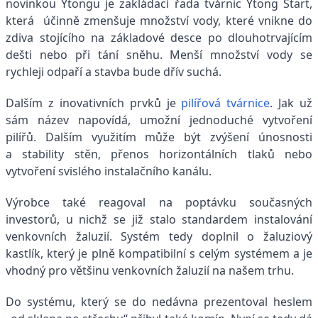
novinkou Ytongu je zakládací řada tvárnic Ytong Start,
která účinně zmenšuje množství vody, které vnikne do
zdiva stojícího na základové desce po dlouhotrvajícím
dešti nebo při tání sněhu. Menší množství vody se
rychleji odpaří a stavba bude dřív suchá.
Dalším z inovativních prvků je
pilířová tvárnice
. Jak už
sám název napovídá, umožní jednoduché vytvoření
pilířů. Dalším využitím může být zvýšení únosnosti
a stability stěn, přenos horizontálních tlaků nebo
vytvoření svislého instalačního kanálu.
Výrobce také reagoval na poptávku současných
investorů, u nichž se již stalo standardem instalování
venkovních žaluzií. Systém tedy doplnil o žaluziový
kastlík, který je plně kompatibilní s celým systémem a je
vhodný pro většinu venkovních žaluzií na našem trhu.
Do systému, který se do nedávna prezentoval heslem