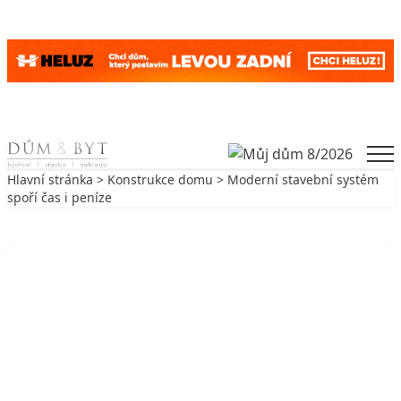
Skip to content
Men
Hlavní stránka
>
Konstrukce domu
> Moderní stavební systém
spoří čas i peníze
Zpět na Konstrukce domu
KONSTRUKCE DOMU
Moderní stavební systém spoří čas i
peníze
10. 9. 2018
5 min. čtení