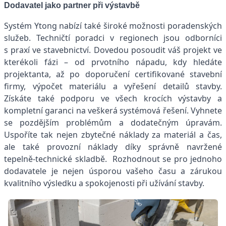
Dodavatel jako partner při výstavbě
Systém Ytong nabízí také široké možnosti poradenských
služeb. Techničtí poradci v regionech jsou odborníci
s praxí ve stavebnictví. Dovedou posoudit váš projekt ve
kterékoli fázi – od prvotního nápadu, kdy hledáte
projektanta, až po doporučení certifikované stavební
firmy, výpočet materiálu a vyřešení detailů stavby.
Získáte také podporu ve všech krocích výstavby a
kompletní garanci na veškerá systémová řešení. Vyhnete
se pozdějším problémům a dodatečným úpravám.
Uspoříte tak nejen zbytečné náklady za materiál a čas,
ale také provozní náklady díky správně navržené
tepelně-technické skladbě. Rozhodnout se pro jednoho
dodavatele je nejen úsporou vašeho času a zárukou
kvalitního výsledku a spokojenosti při užívání stavby.