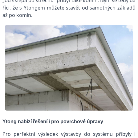
„od sklepa po střechu“ přibyl také komín. Nyní se tedy dá
říci, že s Ytongem můžete stavět od samotných základů
až po komín.
Ytong nabízí řešení i pro povrchové úpravy
Pro perfektní výsledek výstavby do systému přibyly i