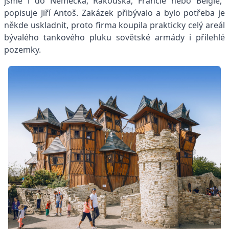
jsme i do Německa, Rakouska, Francie nebo Belgie,“
popisuje Jiří Antoš. Zakázek přibývalo a bylo potřeba je
někde uskladnit, proto firma koupila prakticky celý areál
bývalého tankového pluku sovětské armády i přilehlé
pozemky.