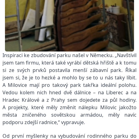
Inspiraci ke zbudování parku našel v Německu. „Navštívil
jsem tam firmu, která také vyrábí dětská hřiště a k tomu
si ze svých prvků postavila menší zábavní park. Říkal
jsem si, že je to hezké a mohlo by se to u nás taky líbit.
A Milovice mají pro takový park takřka ideální polohu.
Vedou kolem nich hned dvě dálnice – na Liberec a na
Hradec Králové a z Prahy sem dojedete za půl hodiny.
A projekty, které měly změnit nálepku Milovic jakožto
města zničeného sovětskou armádou, měly navíc
podporu zdejší radnice,“ vypravuje.
Od první myšlenky na vybudování rodinného parku do