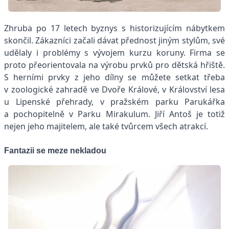
Zhruba po 17 letech byznys s historizujícím nábytkem
skončil. Zákazníci začali dávat přednost jiným stylům, své
udělaly i problémy s vývojem kurzu koruny. Firma se
proto přeorientovala na výrobu prvků pro dětská hřiště.
S herními prvky z jeho dílny se můžete setkat třeba
v zoologické zahradě ve Dvoře Králové, v Království lesa
u Lipenské přehrady, v pražském parku Parukářka
a pochopitelně v Parku Mirakulum. Jiří Antoš je totiž
nejen jeho majitelem, ale také tvůrcem všech atrakcí.
Fantazii se meze nekladou