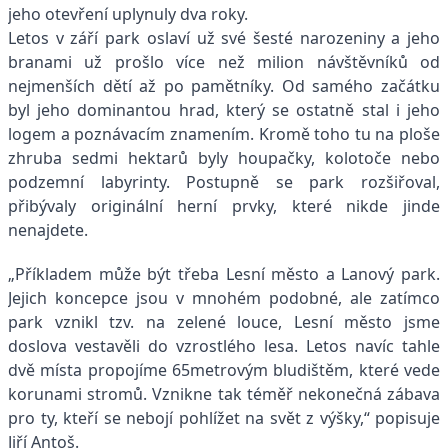
jeho otevření uplynuly dva roky.
Letos v září park oslaví už své šesté narozeniny a jeho
branami už prošlo více než milion návštěvníků od
nejmenších dětí až po pamětníky. Od samého začátku
byl jeho dominantou hrad, který se ostatně stal i jeho
logem a poznávacím znamením. Kromě toho tu na ploše
zhruba sedmi hektarů byly houpačky, kolotoče nebo
podzemní labyrinty. Postupně se park rozšiřoval,
přibývaly originální herní prvky, které nikde jinde
nenajdete.
„Příkladem může být třeba Lesní město a Lanový park.
Jejich koncepce jsou v mnohém podobné, ale zatímco
park vznikl tzv. na zelené louce, Lesní město jsme
doslova vestavěli do vzrostlého lesa. Letos navíc tahle
dvě místa propojíme 65metrovým bludištěm, které vede
korunami stromů. Vznikne tak téměř nekonečná zábava
pro ty, kteří se nebojí pohlížet na svět z výšky,“ popisuje
Jiří Antoš.