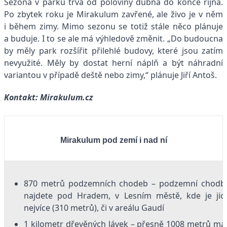
Sezona v parku trvá od poloviny dubna do konce října.
Po zbytek roku je Mirakulum zavřené, ale živo je v něm
i během zimy. Mimo sezonu se totiž stále něco plánuje
a buduje. I to se ale má výhledově změnit. „Do budoucna
by měly park rozšířit přilehlé budovy, které jsou zatím
nevyužité. Měly by dostat herní náplň a být náhradní
variantou v případě deště nebo zimy,“ plánuje Jiří Antoš.
Kontakt:
Mirakulum.cz
Mirakulum pod zemí i nad ní
870 metrů podzemních chodeb – podzemní chodb
najdete pod Hradem, v Lesním městě, kde je jic
nejvíce (310 metrů), či v areálu Gaudí
1 kilometr dřevěných lávek – přesně 1008 metrů maj