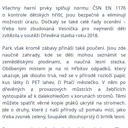
Všechny herní prvky splňují normu ČSN EN 1176
o kontrole dětských hřišť, jsou bezpečné a eliminují
možnosti úrazu. Dočkaly se také celé řady ocenění –
třeba loni zbudovaná Vesnička pro nejmenší děti
zvítězila v soutěži Dřevěná stavba roku 2018.
Park však kromě zábavy přináší také poučení. Jsou zde
naučné zahrady, kde se děti mohou seznámit se
zemědělskými plodinami, a naučná lesní stezka.
Oblíbeným místem je na ní Hřbitov odpadků, který
ukazuje, jak dlouho trvá, než se v přírodě rozloží papír,
kus látky či PET lahev, či Ptačí městečko. V něm po
dřevěných a provazových můstcích a žebřících
vystoupáte až k dalekohledům v korunách stromů. Těmi
můžete spatřit věrné kopie ptáků ukryté na stromech.
Jde o druhy, které z naší přírody už pomalu mizí, jako
třeba zvonek zelený, šoupálek dlouhoprstý či brhlík lesní.