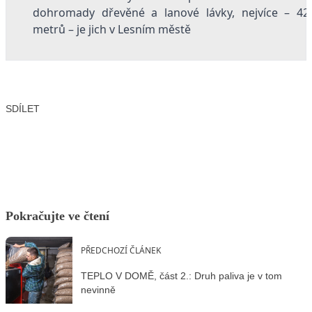
dohromady dřevěné a lanové lávky, nejvíce – 42
metrů – je jich v Lesním městě
SDÍLET
Facebook
X
LinkedIn
Email
Pokračujte ve čtení
PŘEDCHOZÍ ČLÁNEK
TEPLO V DOMĚ, část 2.: Druh paliva je v tom
nevinně