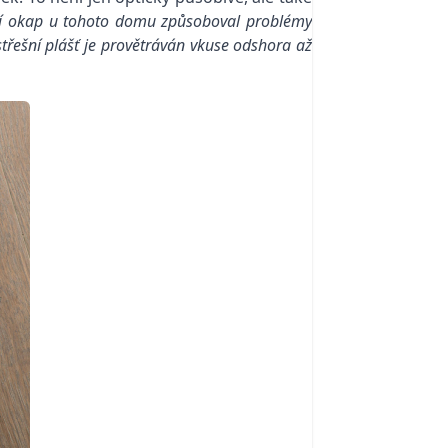
šní okap u tohoto domu způsoboval problémy
střešní plášť je provětráván vkuse odshora až