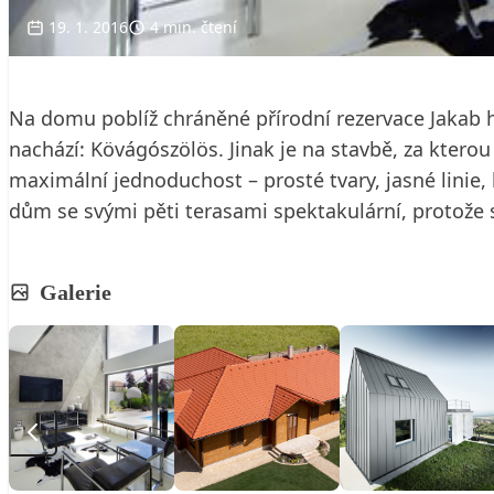
19. 1. 2016
4 min. čtení
Na domu poblíž chráněné přírodní rezervace Jakab
nachází: Kövágószölös. Jinak je na stavbě, za kter
maximální jednoduchost – prosté tvary, jasné linie
dům se svými pěti terasami spektakulární, protože s
Galerie