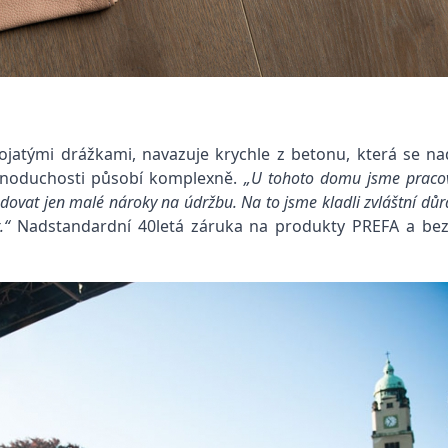
ojatými drážkami, navazuje krychle z betonu, která se n
jednoduchosti působí komplexně.
„U tohoto domu jsme pracov
dovat jen malé nároky na údržbu. Na to jsme kladli zvláštní dů
.“
Nadstandardní 40letá záruka na produkty PREFA a be