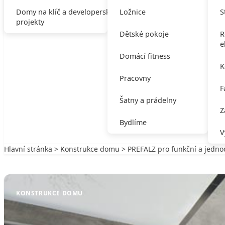
Domy na klíč a developerské
Ložnice
S
projekty
Dětské pokoje
R
e
Domácí fitness
K
Pracovny
F
Šatny a prádelny
Z
Bydlíme
V
Hlavní stránka
>
Konstrukce domu
> PREFALZ pro funkční a jedno
Zpět na Konstrukce domu
KONSTRUKCE DOMU