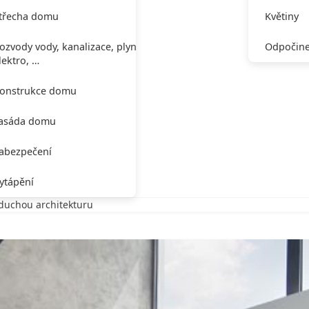
třecha domu
Květiny
ozvody vody, kanalizace, plynu,
Odpočine
lektro, …
onstrukce domu
asáda domu
abezpečení
ytápění
duchou architekturu