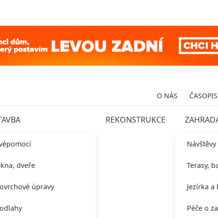
O NÁS
ČASOPIS
TAVBA
REKONSTRUKCE
ZAHRAD
vépomocí
Návštěvy
kna, dveře
Terasy, b
ovrchové úpravy
Jezírka a
odlahy
Péče o z