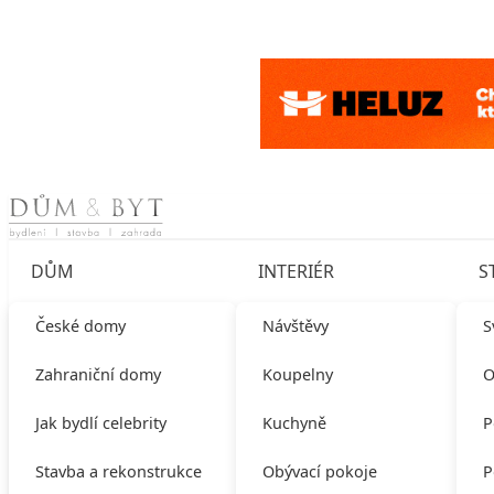
Skip to content
DŮM
INTERIÉR
S
České domy
Návštěvy
S
Zahraniční domy
Koupelny
O
Jak bydlí celebrity
Kuchyně
P
Stavba a rekonstrukce
Obývací pokoje
P