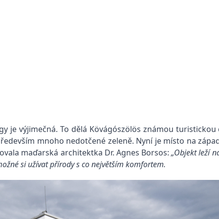
gy je výjimečná. To dělá Kövágószölös známou turistickou 
především mnoho nedotčené zeleně. Nyní je místo na západ
enovala maďarská architektka Dr. Agnes Borsos:
„Objekt leží n
možné si užívat přírody s co největším komfortem.