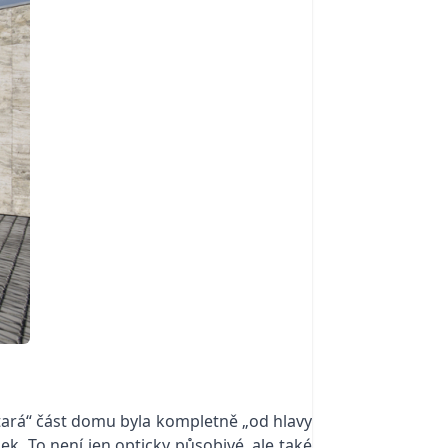
„stará“ část domu byla kompletně „od hlavy
ek. To není jen opticky působivé, ale také