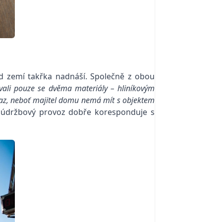
ad zemí takřka nadnáší. Společně z obou
ali pouze se dvěma materiály – hliníkovým
raz, neboť majitel domu nemá mít s objektem
zúdržbový provoz dobře koresponduje s