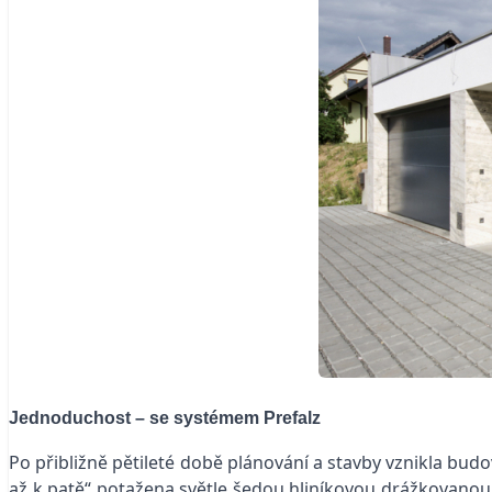
Jednoduchost – se systémem Prefalz
Po přibližně pětileté době plánování a stavby vznikla bud
až k patě“ potažena světle šedou hliníkovou drážkovanou kr