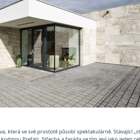
ova, která ve své prostotě působí spektakulárně. Stávající 
ytinou Prefalz. Střecha a fasáda se tím jeví jako jeden cel