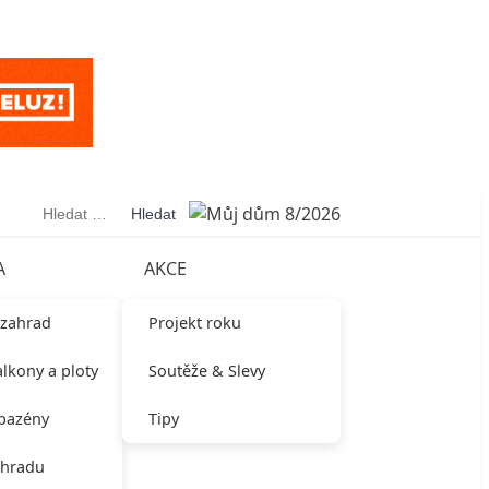
Vyhledávání
A
AKCE
 zahrad
Projekt roku
alkony a ploty
Soutěže & Slevy
 bazény
Tipy
ahradu