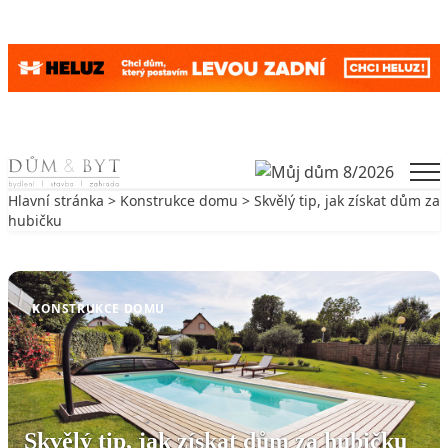
Skip to content
Men
Hlavní stránka
>
Konstrukce domu
> Skvělý tip, jak získat dům za
hubičku
Zpět na Konstrukce domu
KONSTRUKCE DOMU
Skvělý tip, jak získat dům za hubičku