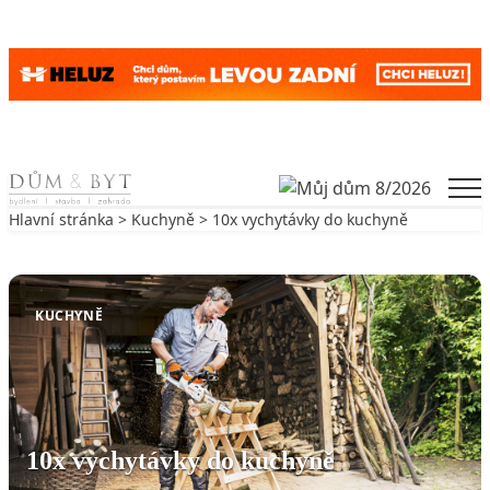
Skip to content
Men
Hlavní stránka
>
Kuchyně
> 10x vychytávky do kuchyně
Zpět na Kuchyně
KUCHYNĚ
10x vychytávky do kuchyně