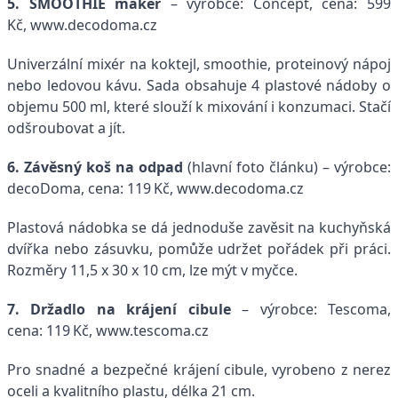
5. SMOOTHIE maker
– výrobce: Concept, cena: 599
Kč, www.decodoma.cz
Univerzální mixér na koktejl, smoothie, proteinový nápoj
nebo ledovou kávu. Sada obsahuje 4 plastové nádoby o
objemu 500 ml, které slouží k mixování i konzumaci. Stačí
odšroubovat a jít.
6. Závěsný koš na odpad
(hlavní foto článku) – výrobce:
decoDoma, cena: 119 Kč, www.decodoma.cz
Plastová nádobka se dá jednoduše zavěsit na kuchyňská
dvířka nebo zásuvku, pomůže udržet pořádek při práci.
Rozměry 11,5 x 30 x 10 cm, lze mýt v myčce.
7. Držadlo na krájení cibule
– výrobce: Tescoma,
cena: 119 Kč, www.tescoma.cz
Pro snadné a bezpečné krájení cibule, vyrobeno z nerez
oceli a kvalitního plastu, délka 21 cm.