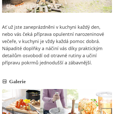
26. 11. 2018
3 min. čtení
Ať už jste zaneprázdněni v kuchyni každý den,
nebo vás čeká příprava opulentní narozeninové
večeře, v kuchyni je vždy každá pomoc dobrá.
Nápadité doplňky a náčiní vás díky praktickým
detailům osvobodí od otravné rutiny a učiní
přípravu pokrmů jednodušší a zábavnější.
Galerie