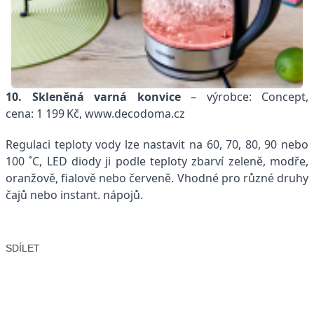
10. Skleněná varná konvice
– výrobce: Concept,
cena: 1 199 Kč, www.decodoma.cz
Regulaci teploty vody lze nastavit na 60, 70, 80, 90 nebo
100 ˚C, LED diody ji podle teploty zbarví zeleně, modře,
oranžově, fialově nebo červeně. Vhodné pro různé druhy
čajů nebo instant. nápojů.
SDÍLET
Facebook
X
LinkedIn
Email