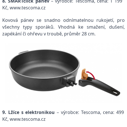
8. SMARTclick pánev
– výrobce: Tescoma, cena: 1 199
Kč, www.tescoma.cz
Kovová pánev se snadno odnímatelnou rukojetí, pro
všechny typy sporáků. Vhodná ke smažení, dušení,
zapékání či ohřevu v troubě, průměr 28 cm.
9. Lžíce s elektronikou
– výrobce: Tescoma, cena: 499
Kč, www.tescoma.cz