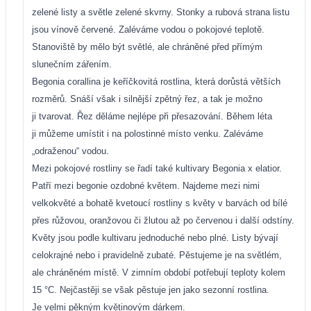
zelené listy a světle zelené skvrny. Stonky a rubová strana listu
jsou vínově červené. Zaléváme vodou o pokojové teplotě.
Stanoviště by mělo být světlé, ale chráněné před přímým
slunečním zářením.
Begonia corallina je keříčkovitá rostlina, která dorůstá větších
rozměrů. Snáší však i silnější zpětný řez, a tak je možno
ji tvarovat. Řez děláme nejlépe při přesazování. Během léta
ji můžeme umístit i na polostinné místo venku. Zaléváme
„odraženou“ vodou.
Mezi pokojové rostliny se řadí také kultivary Begonia x elatior.
Patří mezi begonie ozdobné květem. Najdeme mezi nimi
velkokvěté a bohatě kvetoucí rostliny s květy v barvách od bílé
přes růžovou, oranžovou či žlutou až po červenou i další odstíny.
Květy jsou podle kultivaru jednoduché nebo plné. Listy bývají
celokrajné nebo i pravidelně zubaté. Pěstujeme je na světlém,
ale chráněném místě. V zimním období potřebují teploty kolem
15 °C. Nejčastěji se však pěstuje jen jako sezonní rostlina.
Je velmi pěkným květinovým dárkem.