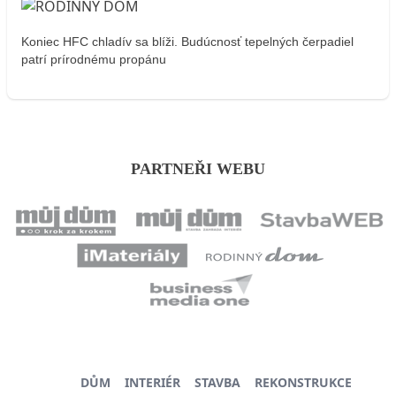
Koniec HFC chladív sa blíži. Budúcnosť tepelných čerpadiel
patrí prírodnému propánu
PARTNEŘI WEBU
DŮM
INTERIÉR
STAVBA
REKONSTRUKCE