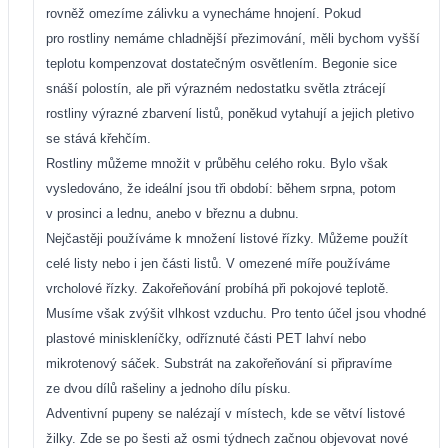
rovněž omezíme zálivku a vynecháme hnojení. Pokud
pro rostliny nemáme chladnější přezimování, měli bychom vyšší
teplotu kompenzovat dostatečným osvětlením. Begonie sice
snáší polostín, ale při výrazném nedostatku světla ztrácejí
rostliny výrazné zbarvení listů, poněkud vytahují a jejich pletivo
se stává křehčím.
Rostliny můžeme množit v průběhu celého roku. Bylo však
vysledováno, že ideální jsou tři období: během srpna, potom
v prosinci a lednu, anebo v březnu a dubnu.
Nejčastěji používáme k množení listové řízky. Můžeme použít
celé listy nebo i jen části listů. V omezené míře používáme
vrcholové řízky. Zakořeňování probíhá při pokojové teplotě.
Musíme však zvýšit vlhkost vzduchu. Pro tento účel jsou vhodné
plastové miniskleníčky, odříznuté části PET lahví nebo
mikrotenový sáček. Substrát na zakořeňování si připravíme
ze dvou dílů rašeliny a jednoho dílu písku.
Adventivní pupeny se nalézají v místech, kde se větví listové
žilky. Zde se po šesti až osmi týdnech začnou objevovat nové