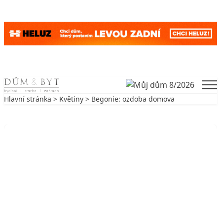
Skip to content
Men
Hlavní stránka
>
Květiny
> Begonie: ozdoba domova
Zpět na Květiny
KVĚTINY
Begonie: ozdoba domova
2. 10. 2002
6 min. čtení