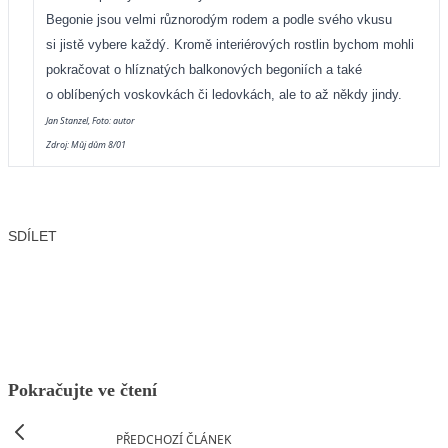
Begonie jsou velmi různorodým rodem a podle svého vkusu
si jistě vybere každý. Kromě interiérových rostlin bychom mohli
pokračovat o hlíznatých balkonových begoniích a také
o oblíbených voskovkách či ledovkách, ale to až někdy jindy.
Jan Stanzel, Foto: autor
Zdroj: Můj dům 8/01
SDÍLET
Facebook
X
LinkedIn
Email
Pokračujte ve čtení
PŘEDCHOZÍ ČLÁNEK