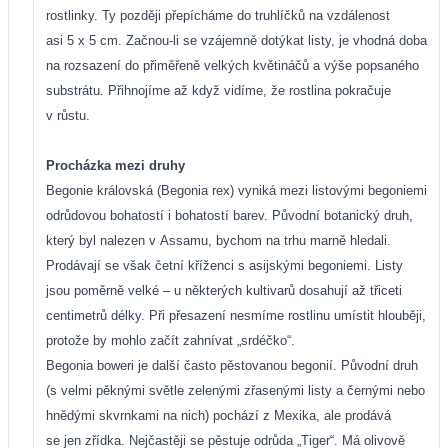
rostlinky. Ty později přepícháme do truhlíčků na vzdálenost
asi 5 x 5 cm. Začnou-li se vzájemně dotýkat listy, je vhodná doba
na rozsazení do přiměřeně velkých květináčů a výše popsaného
substrátu. Přihnojíme až když vidíme, že rostlina pokračuje
v růstu.
Procházka mezi druhy
Begonie královská (Begonia rex) vyniká mezi listovými begoniemi
odrůdovou bohatostí i bohatostí barev. Původní botanický druh,
který byl nalezen v Assamu, bychom na trhu marně hledali.
Prodávají se však četní kříženci s asijskými begoniemi. Listy
jsou poměrně velké – u některých kultivarů dosahují až třiceti
centimetrů délky. Při přesazení nesmíme rostlinu umístit hlouběji,
protože by mohlo začít zahnívat „srdéčko“.
Begonia boweri je další často pěstovanou begonií. Původní druh
(s velmi pěknými světle zelenými zřasenými listy a černými nebo
hnědými skvrnkami na nich) pochází z Mexika, ale prodává
se jen zřídka. Nejčastěji se pěstuje odrůda „Tiger“. Má olivově