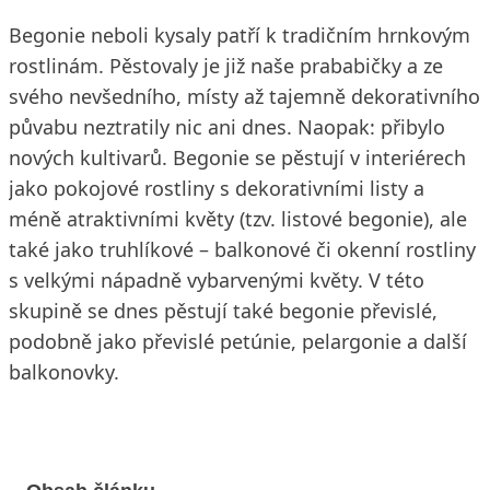
Begonie neboli kysaly patří k tradičním hrnkovým
rostlinám. Pěstovaly je již naše prababičky a ze
svého nevšedního, místy až tajemně dekorativního
půvabu neztratily nic ani dnes. Naopak: přibylo
nových kultivarů. Begonie se pěstují v interiérech
jako pokojové rostliny s dekorativními listy a
méně atraktivními květy (tzv. listové begonie), ale
také jako truhlíkové – balkonové či okenní rostliny
s velkými nápadně vybarvenými květy. V této
skupině se dnes pěstují také begonie převislé,
podobně jako převislé petúnie, pelargonie a další
balkonovky.