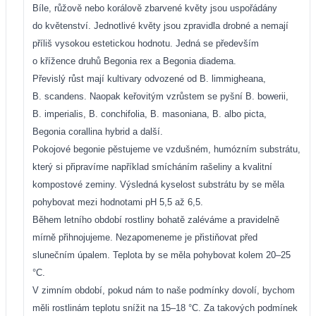
Bíle, růžově nebo korálově zbarvené květy jsou uspořádány
do květenství. Jednotlivé květy jsou zpravidla drobné a nemají
příliš vysokou estetickou hodnotu. Jedná se především
o křížence druhů Begonia rex a Begonia diadema.
Převislý růst mají kultivary odvozené od B. limmigheana,
B. scandens. Naopak keřovitým vzrůstem se pyšní B. bowerii,
B. imperialis, B. conchifolia, B. masoniana, B. albo picta,
Begonia corallina hybrid a další.
Pokojové begonie pěstujeme ve vzdušném, humózním substrátu,
který si připravíme například smícháním rašeliny a kvalitní
kompostové zeminy. Výsledná kyselost substrátu by se měla
pohybovat mezi hodnotami pH 5,5 až 6,5.
Během letního období rostliny bohatě zaléváme a pravidelně
mírně přihnojujeme. Nezapomeneme je přistiňovat před
slunečním úpalem. Teplota by se měla pohybovat kolem 20–25
°C.
V zimním období, pokud nám to naše podmínky dovolí, bychom
měli rostlinám teplotu snížit na 15–18 °C. Za takových podmínek