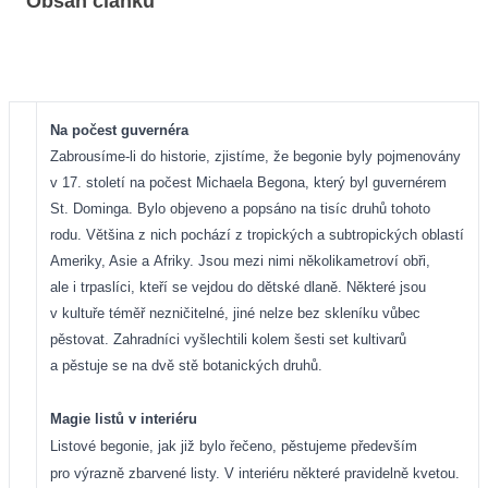
Obsah článku
Na počest guvernéra
Zabrousíme-li do historie, zjistíme, že begonie byly pojmenovány
v 17. století na počest Michaela Begona, který byl guvernérem
St. Dominga. Bylo objeveno a popsáno na tisíc druhů tohoto
rodu. Většina z nich pochází z tropických a subtropických oblastí
Ameriky, Asie a Afriky. Jsou mezi nimi několikametroví obři,
ale i trpaslíci, kteří se vejdou do dětské dlaně. Některé jsou
v kultuře téměř nezničitelné, jiné nelze bez skleníku vůbec
pěstovat. Zahradníci vyšlechtili kolem šesti set kultivarů
a pěstuje se na dvě stě botanických druhů.
Magie listů v interiéru
Listové begonie, jak již bylo řečeno, pěstujeme především
pro výrazně zbarvené listy. V interiéru některé pravidelně kvetou.