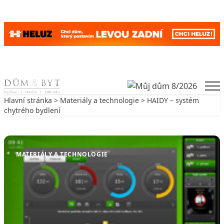
Skip to content
Men
Hlavní stránka
>
Materiály a technologie
> HAIDY – systém
chytrého bydlení
Zpět na Materiály a technologie
MATERIÁLY A TECHNOLOGIE