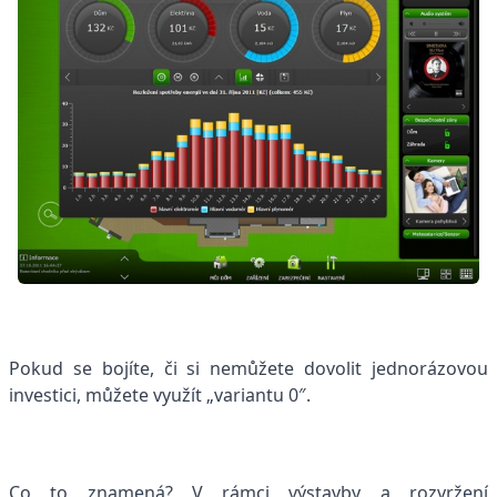
Pokud se bojíte, či si nemůžete dovolit jednorázovou
investici, můžete využít „variantu 0″.
Co to znamená? V rámci výstavby a rozvržení