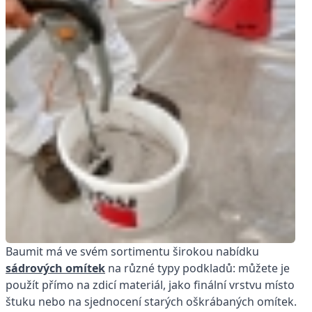
Baumit má ve svém sortimentu širokou nabídku
sádrových omítek
na různé typy podkladů: můžete je
použít přímo na zdicí materiál, jako finální vrstvu místo
štuku nebo na sjednocení starých oškrábaných omítek.