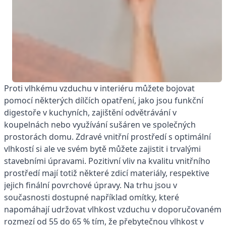
Proti vlhkému vzduchu v interiéru můžete bojovat
pomocí některých dílčích opatření, jako jsou funkční
digestoře v kuchyních, zajištění odvětrávání v
koupelnách nebo využívání sušáren ve společných
prostorách domu. Zdravé vnitřní prostředí s optimální
vlhkostí si ale ve svém bytě můžete zajistit i trvalými
stavebními úpravami. Pozitivní vliv na kvalitu vnitřního
prostředí mají totiž některé zdicí materiály, respektive
jejich finální povrchové úpravy. Na trhu jsou v
současnosti dostupné například omítky, které
napomáhají udržovat vlhkost vzduchu v doporučovaném
rozmezí od 55 do 65 % tím, že přebytečnou vlhkost v