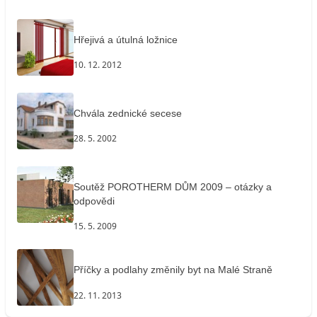
Hřejivá a útulná ložnice
10. 12. 2012
Chvála zednické secese
28. 5. 2002
Soutěž POROTHERM DŮM 2009 – otázky a
odpovědi
15. 5. 2009
Příčky a podlahy změnily byt na Malé Straně
22. 11. 2013