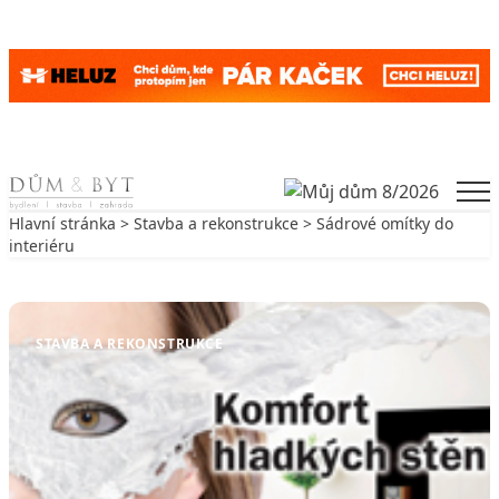
Skip to content
Men
Hlavní stránka
>
Stavba a rekonstrukce
> Sádrové omítky do
interiéru
Zpět na Stavba a rekonstrukce
STAVBA A REKONSTRUKCE