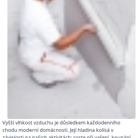
Vyšší vlhkost vzduchu je důsledkem každodenního
chodu moderní domácnosti. Její hladina kolísá v
závislosti na našich aktivitách: roste při vaření, koupání