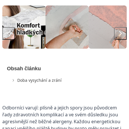
Obsah článku
Doba vysychání a zrání
Odborníci varují: plísně a jejich spory jsou původcem
řady zdravotních komplikací a ve svém důsledku jsou
agresivnější než běžné alergeny. Každou energetickou
sanaci vnějšího pláště budovy by proto měly provázet i