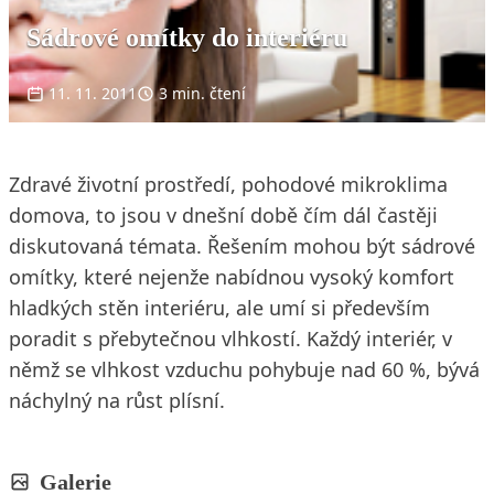
Sádrové omítky do interiéru
11. 11. 2011
3 min. čtení
Zdravé životní prostředí, pohodové mikroklima
domova, to jsou v dnešní době čím dál častěji
diskutovaná témata. Řešením mohou být sádrové
omítky, které nejenže nabídnou vysoký komfort
hladkých stěn interiéru, ale umí si především
poradit s přebytečnou vlhkostí. Každý interiér, v
němž se vlhkost vzduchu pohybuje nad 60 %, bývá
náchylný na růst plísní.
Galerie