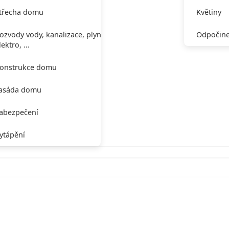
třecha domu
Květiny
ozvody vody, kanalizace, plynu,
Odpočine
lektro, …
onstrukce domu
asáda domu
abezpečení
ytápění