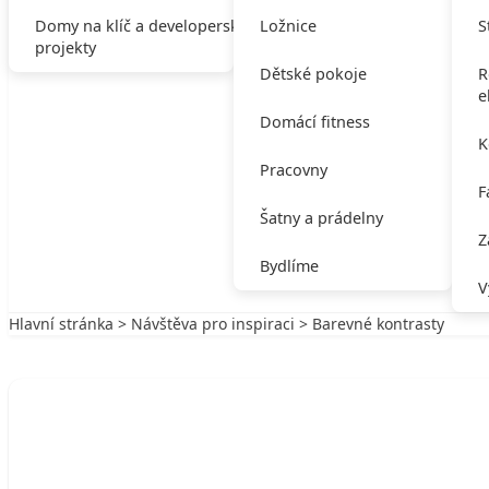
Domy na klíč a developerské
Ložnice
S
projekty
Dětské pokoje
R
e
Domácí fitness
K
Pracovny
F
Šatny a prádelny
Z
Bydlíme
V
Hlavní stránka
>
Návštěva pro inspiraci
> Barevné kontrasty
Zpět na Návštěva pro inspiraci
NÁVŠTĚVA PRO INSPIRACI
Barevné kontrasty