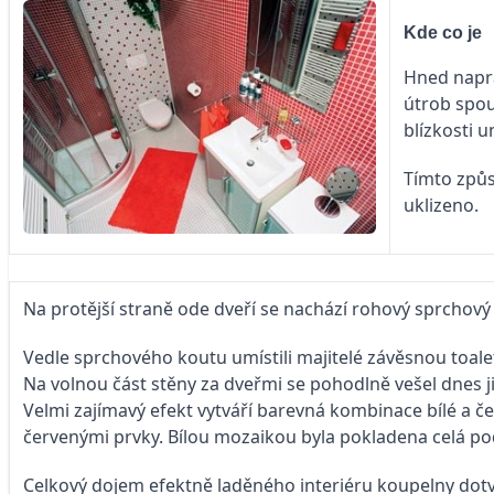
Kde co je
Hned napra
útrob spou
blízkosti 
Tímto způs
uklizeno.
Na protější straně ode dveří se nachází rohový sprchov
Vedle sprchového koutu umístili majitelé závěsnou toale
Na volnou část stěny za dveřmi se pohodlně vešel dnes j
Velmi zajímavý efekt vytváří barevná kombinace bílé a 
červenými prvky. Bílou mozaikou byla pokladena celá pod
Celkový dojem efektně laděného interiéru koupelny dotvář