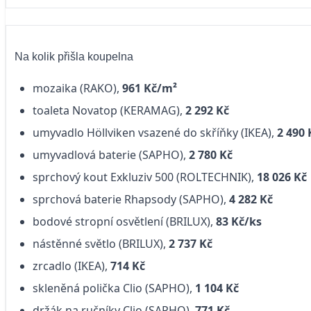
Na kolik přišla koupelna
mozaika (RAKO),
961 Kč/m²
toaleta Novatop (KERAMAG),
2 292 Kč
umyvadlo Höllviken vsazené do skříňky (IKEA),
2 490 
umyvadlová baterie (SAPHO),
2 780 Kč
sprchový kout Exkluziv 500 (ROLTECHNIK),
18 026 Kč
sprchová baterie Rhapsody (SAPHO),
4 282 Kč
bodové stropní osvětlení (BRILUX),
83 Kč/ks
nástěnné světlo (BRILUX),
2 737 Kč
zrcadlo (IKEA),
714 Kč
skleněná polička Clio (SAPHO),
1 104 Kč
držák na ručníky Clio (SAPHO),
771 Kč