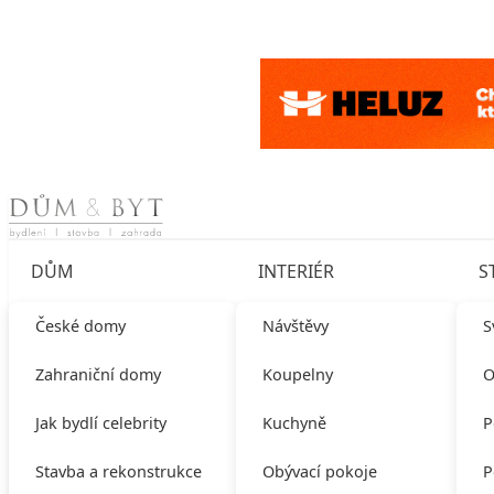
Skip to content
DŮM
INTERIÉR
S
České domy
Návštěvy
S
Zahraniční domy
Koupelny
O
Jak bydlí celebrity
Kuchyně
P
Stavba a rekonstrukce
Obývací pokoje
P