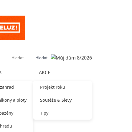
Vyhledávání
A
AKCE
 zahrad
Projekt roku
alkony a ploty
Soutěže & Slevy
 bazény
Tipy
ahradu