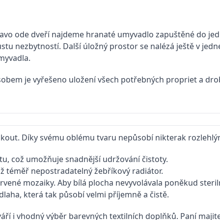
vo ode dveří najdeme hranaté umyvadlo zapuštěné do jed
stu nezbytností. Další úložný prostor se nalézá ještě v jed
umyvadla.
obem je vyřešeno uložení všech potřebných propriet a drobno
ý kout. Díky svému oblému tvaru nepůsobí nikterak rozlehlý
tu, což umožňuje snadnější udržování čistoty.
iž téměř nepostradatelný žebříkový radiátor.
červené mozaiky. Aby bílá plocha nevyvolávala poněkud ster
laha, která tak působí velmi příjemně a čistě.
í i vhodný výběr barevných textilních doplňků. Paní majitel