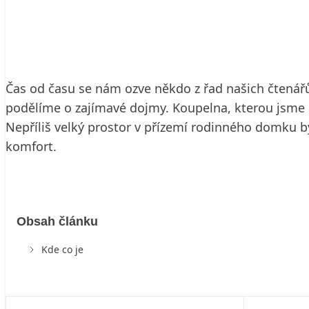
15. 5. 2006
3 min. čtení
Čas od času se nám ozve někdo z řad našich čtenářů
podělíme o zajímavé dojmy. Koupelna, kterou jsme
Nepříliš velký prostor v přízemí rodinného domku by
komfort.
Obsah článku
Kde co je