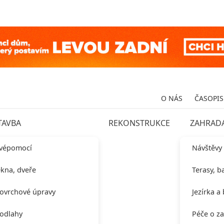
O NÁS
ČASOPIS
TAVBA
REKONSTRUKCE
ZAHRAD
vépomocí
Návštěvy
kna, dveře
Terasy, b
ovrchové úpravy
Jezírka a
odlahy
Péče o z