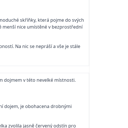
noduché skříňky, která pojme do svých
né menší nice umístěné v bezprostřední
stí. Na nic se nepráší a vše je stále
m dojmem v této nevelké místnosti.
ilní dojem, je obohacena drobnými
ka zvolila jasně červený odstín pro