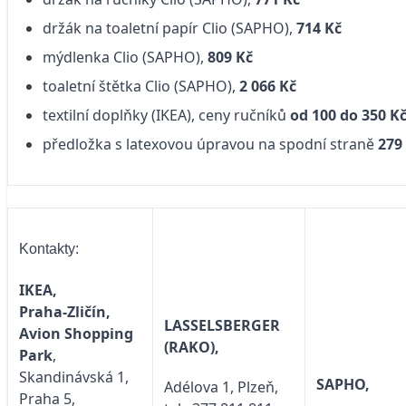
držák na toaletní papír Clio (SAPHO),
714 Kč
mýdlenka Clio (SAPHO),
809 Kč
toaletní štětka Clio (SAPHO),
2 066 Kč
textilní doplňky (IKEA), ceny ručníků
od 100 do 350 K
předložka s latexovou úpravou na spodní straně
279
Kontakty:
IKEA,
Praha-Zličín,
LASSELSBERGER
Avion Shopping
(RAKO),
Park
,
Skandinávská 1,
SAPHO,
Adélova 1, Plzeň,
Praha 5,