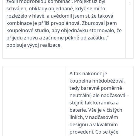
zvolil modrobílou kombinaci. Projekt už byl
schválen, obklady objednané, když se mi to
rozleželo v hlavě, a uvědomil jsem si, že taková
kombinace je příliš prvoplánová. Zburcoval jsem
koupelnové studio, aby objednávku stornovalo, že
přijedu znovu a začneme pěkně od začátku,“
popisuje vývoj realizace.
A tak nakonec je
koupelna hnědobéžová,
tedy barevně poměrně
neutrální, ale nadčasová –
stejně tak keramika a
baterie. Vše je v čistých
liniích, v nadčasovém
designu a v kvalitním
provedení. Co se týče