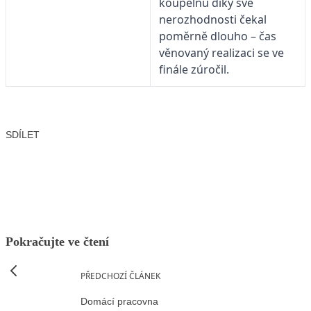
koupelnu díky své
nerozhodnosti čekal
poměrně dlouho – čas
věnovaný realizaci se ve
finále zúročil.
SDÍLET
Facebook
X
LinkedIn
Email
Pokračujte ve čtení
PŘEDCHOZÍ ČLÁNEK
Domácí pracovna