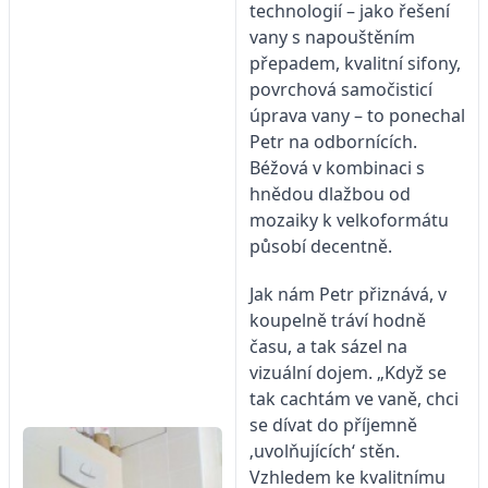
technologií – jako řešení
vany s napouštěním
přepadem, kvalitní sifony,
povrchová samočisticí
úprava vany – to ponechal
Petr na odbornících.
Béžová v kombinaci s
hnědou dlažbou od
mozaiky k velkoformátu
působí decentně.
Jak nám Petr přiznává, v
koupelně tráví hodně
času, a tak sázel na
vizuální dojem. „Když se
tak cachtám ve vaně, chci
se dívat do příjemně
‚uvolňujících‘ stěn.
Vzhledem ke kvalitnímu