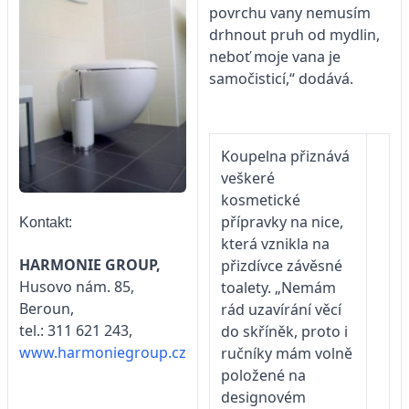
povrchu vany nemusím
drhnout pruh od mydlin,
neboť moje vana je
samočisticí,“ dodává.
Koupelna přiznává
veškeré
kosmetické
přípravky na nice,
Kontakt:
která vznikla na
HARMONIE GROUP,
přizdívce závěsné
Husovo nám. 85,
toalety. „Nemám
Beroun,
rád uzavírání věcí
tel.: 311 621 243,
do skříněk, proto i
www.harmoniegroup.cz
ručníky mám volně
položené na
designovém