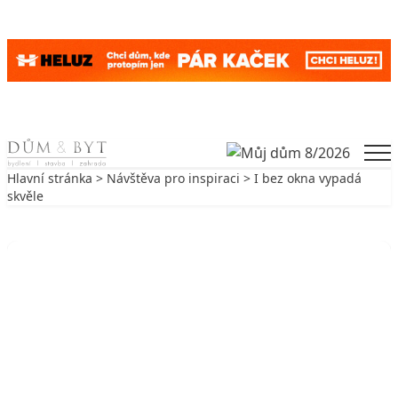
Skip to content
Men
Hlavní stránka
>
Návštěva pro inspiraci
> I bez okna vypadá
skvěle
Zpět na Návštěva pro inspiraci
NÁVŠTĚVA PRO INSPIRACI
I bez okna vypadá skvěle
6. 2. 2007
3 min. čtení