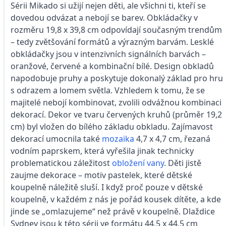
Sérii Mikado si užijí nejen děti, ale všichni ti, kteří se
dovedou odvázat a nebojí se barev. Obkládačky v
rozměru 19,8 x 39,8 cm odpovídají současným trendům
– tedy zvětšování formátů a výrazným barvám. Lesklé
obkládačky jsou v intenzivních signálních barvách –
oranžové, červené a kombinační bílé. Design obkladů
napodobuje pruhy a poskytuje dokonalý základ pro hru
s odrazem a lomem světla. Vzhledem k tomu, že se
majitelé nebojí kombinovat, zvolili odvážnou kombinaci
dekorací. Dekor ve tvaru červených kruhů (průměr 19,2
cm) byl vložen do bílého základu obkladu. Zajímavost
dekorací umocnila také
mozaika
4,7 x 4,7 cm, řezaná
vodním paprskem, která vyřešila jinak technicky
problematickou záležitost
obložení vany
. Děti jistě
zaujme dekorace – motiv pastelek, které dětské
koupelně náležitě sluší. I když proč pouze v dětské
koupelně, v každém z nás je pořád kousek dítěte, a kde
jinde se „omlazujeme“ než právě v koupelně. Dlaždice
Sydney jsou k této sérii ve formátu 44,5 x 44,5 cm