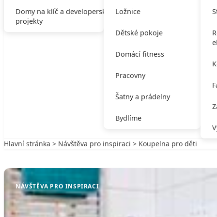
Domy na klíč a developerské
Ložnice
S
projekty
Dětské pokoje
R
e
Domácí fitness
K
Pracovny
F
Šatny a prádelny
Z
Bydlíme
V
Hlavní stránka
>
Návštěva pro inspiraci
> Koupelna pro děti
Zpět na Návštěva pro inspiraci
NÁVŠTĚVA PRO INSPIRACI