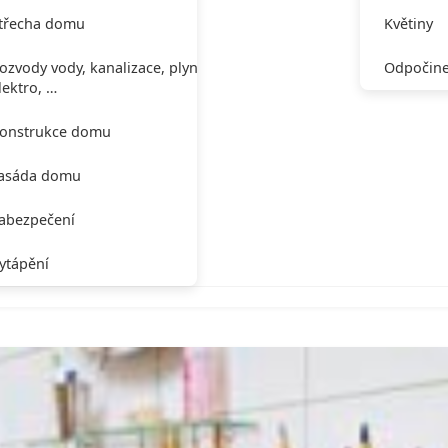
třecha domu
Květiny
ozvody vody, kanalizace, plynu,
Odpočine
lektro, …
onstrukce domu
asáda domu
abezpečení
ytápění