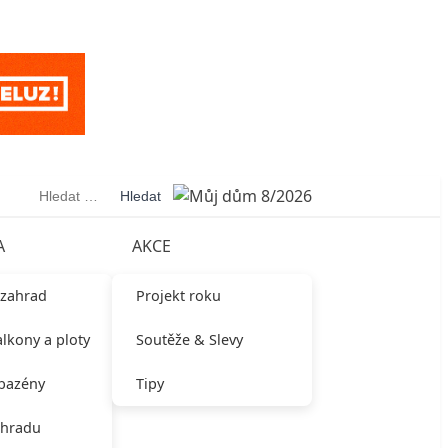
Vyhledávání
A
AKCE
 zahrad
Projekt roku
alkony a ploty
Soutěže & Slevy
 bazény
Tipy
ahradu