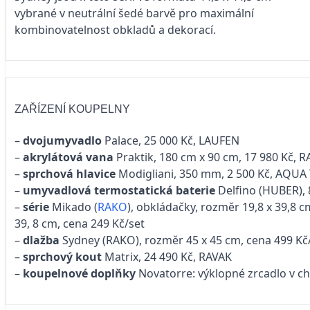
vybrané v neutrální šedé barvě pro maximální
kombinovatelnost obkladů a dekorací.
ZAŘÍZENÍ KOUPELNY
–
dvojumyvadlo
Palace, 25 000 Kč, LAUFEN
–
akrylátová vana
Praktik, 180 cm x 90 cm, 17 980 Kč, 
–
sprchová hlavice
Modigliani, 350 mm, 2 500 Kč, AQUA
–
umyvadlová termostatická baterie
Delfino (HUBER),
–
série
Mikado (
RAKO
), obkládačky, rozměr 19,8 x 39,8 
39, 8 cm, cena 249 Kč/set
–
dlažba
Sydney (RAKO), rozměr 45 x 45 cm, cena 499 Kč
–
sprchový kout
Matrix, 24 490 Kč, RAVAK
–
koupelnové doplňky
Novatorre: výklopné zrcadlo v ch