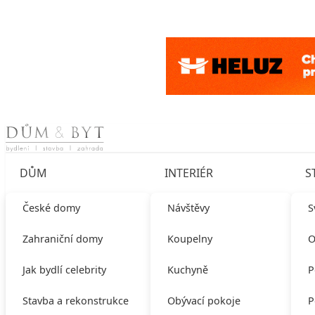
Skip to content
DŮM
INTERIÉR
S
České domy
Návštěvy
S
Zahraniční domy
Koupelny
O
Jak bydlí celebrity
Kuchyně
P
Stavba a rekonstrukce
Obývací pokoje
P