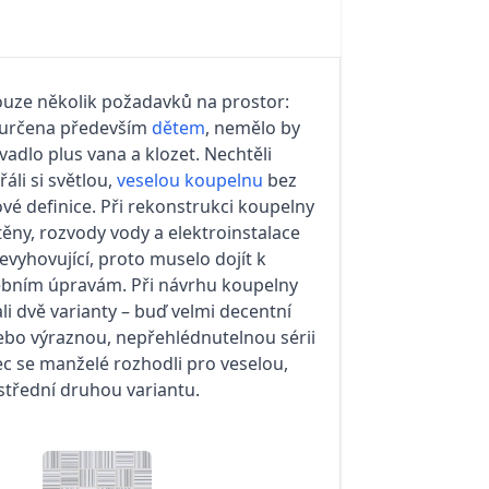
uze několik požadavků na prostor:
 určena především
dětem
, nemělo by
adlo plus vana a klozet. Nechtěli
áli si světlou,
veselou koupelnu
bez
ové definice. Při rekonstrukci koupelny
těny, rozvody vody a elektroinstalace
evyhovující, proto muselo dojít k
ebním úpravám. Při návrhu koupelny
li dvě varianty – buď velmi decentní
nebo výraznou, nepřehlédnutelnou sérii
 se manželé rozhodli pro veselou,
střední druhou variantu.