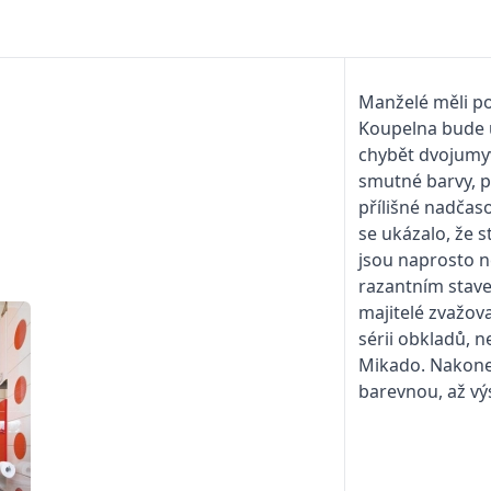
Manželé měli po
Koupelna bude
chybět dvojumyv
smutné barvy, př
přílišné nadčas
se ukázalo, že s
jsou naprosto n
razantním stav
majitelé zvažova
sérii obkladů, 
Mikado. Nakonec
barevnou, až vý