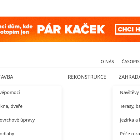
O NÁS
ČASOPIS
TAVBA
REKONSTRUKCE
ZAHRAD
vépomocí
Návštěvy
kna, dveře
Terasy, b
ovrchové úpravy
Jezírka a
odlahy
Péče o z