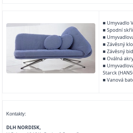
■ Umyvadlo V
■ Spodní skř
■ Umyvadlová
■ Závěsný kl
■ Závěsný bi
■ Oválná akr
■ Umyvadlová
Starck (HANS
■ Vanová bat
Kontakty:
DLH NORDISK,