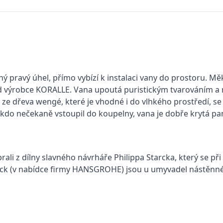
 pravý úhel, přímo vybízí k instalaci vany do prostoru. Měk
d výrobce KORALLE. Vana upoutá puristickým tvarováním 
y ze dřeva wengé, které je vhodné i do vlhkého prostředí, 
kdo nečekaně vstoupil do koupelny, vana je dobře krytá p
rali z dílny slavného návrháře Philippa Starcka, který se př
rck (v nabídce firmy HANSGROHE) jsou u umyvadel nástěnné 