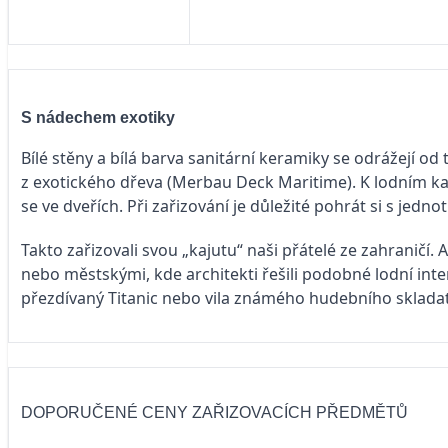
S nádechem exotiky
Bílé stěny a bílá barva sanitární keramiky se odrážejí o
z exotického dřeva (Merbau Deck Maritime). K lodním kaj
se ve dveřích. Při zařizování je důležité pohrát si s jednot
Takto zařizovali svou „kajutu“ naši přátelé ze zahraničí. 
nebo městskými, kde architekti řešili podobné lodní inte
přezdívaný Titanic nebo vila známého hudebního skladat
DOPORUČENÉ CENY ZAŘIZOVACÍCH PŘEDMĚTŮ