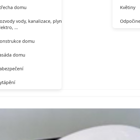
třecha domu
Květiny
ozvody vody, kanalizace, plynu,
Odpočine
lektro, …
onstrukce domu
asáda domu
abezpečení
ytápění