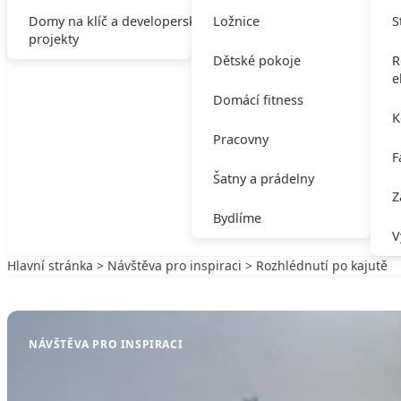
Domy na klíč a developerské
Ložnice
S
projekty
Dětské pokoje
R
e
Domácí fitness
K
Pracovny
F
Šatny a prádelny
Z
Bydlíme
V
Hlavní stránka
>
Návštěva pro inspiraci
> Rozhlédnutí po kajutě
Zpět na Návštěva pro inspiraci
NÁVŠTĚVA PRO INSPIRACI