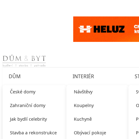
Skip to content
DŮM
INTERIÉR
S
České domy
Návštěvy
S
Zahraniční domy
Koupelny
O
Jak bydlí celebrity
Kuchyně
P
Stavba a rekonstrukce
Obývací pokoje
P