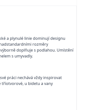
ké a plynulé linie dominují designu
a nadstandardními rozměry
se výborně doplňuje s podlahou. Umístění
anelem s umyvadly.
i své práci nechává vždy inspirovat
tříotvorové, u bidetu a vany