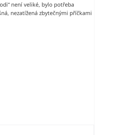
odi“ není veliké, bylo potřeba
šná, nezatížená zbytečnými příčkami