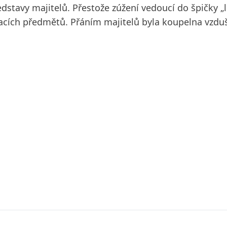
dstavy majitelů. Přestože zúžení vedoucí do špičky „l
vacích předmětů. Přáním majitelů byla koupelna vzdu