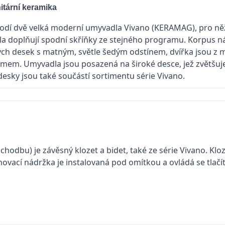
itární keramika
odí dvě velká moderní umyvadla Vivano (KERAMAG), pro něž 
dla doplňují spodní skříňky ze stejného programu. Korpus n
ch desek s matným, světle šedým odstínem, dvířka jsou z
mem. Umyvadla jsou posazená na široké desce, jež zvětšuje 
esky jsou také součástí sortimentu série Vivano.
hodbu) je závěsný klozet a bidet, také ze série Vivano. Klo
chovací nádržka je instalovaná pod omítkou a ovládá se tlač