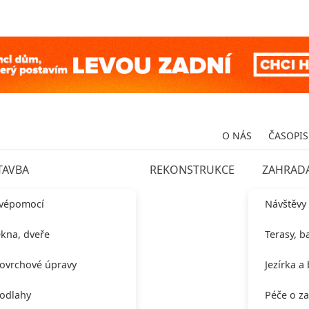
O NÁS
ČASOPIS
TAVBA
REKONSTRUKCE
ZAHRAD
vépomocí
Návštěvy
kna, dveře
Terasy, b
ovrchové úpravy
Jezírka a
odlahy
Péče o z