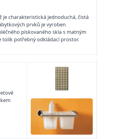
je charakteristická jednoduchá, čistá
ábytkových prvků je vyroben
 mléčného pískovaného skla s matným
tolik potřebný odkládací prostor.
zetové
ítkem