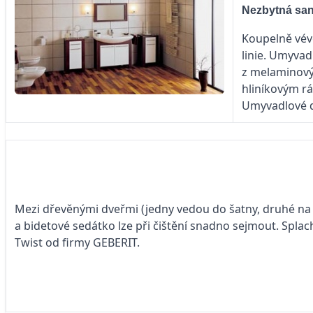
Nezbytná san
Koupelně vév
linie. Umyva
z melaminový
hliníkovým rá
Umyvadlové d
Mezi dřevěnými dveřmi (jedny vedou do šatny, druhé na c
a bidetové sedátko lze při čištění snadno sejmout. Spla
Twist od firmy GEBERIT.