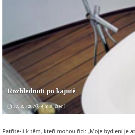
Rozhlédnutí po kajutě
27. 8. 2007
4 min. čtení
Patříte-li k těm, kteří mohou říci: „Moje bydlení je