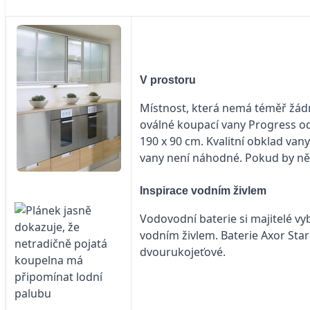
V prostoru
Místnost, která nemá téměř žádný
oválné koupací vany Progress o
190 x 90 cm. Kvalitní obklad van
vany není náhodné. Pokud by ně
Inspirace vodním živlem
Vodovodní baterie si majitelé vyb
vodním živlem. Baterie Axor Sta
dvourukojeťové.