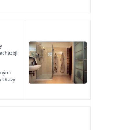
y
acházejí
romými
y Otavy