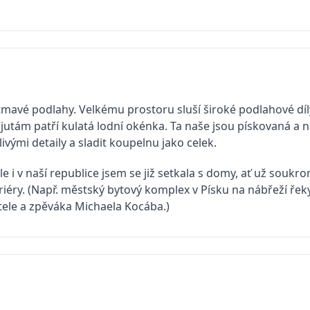
d tmavé podlahy. Velkému prostoru sluší široké podlahové díl
utám patří kulatá lodní okénka. Ta naše jsou pískovaná a n
livými detaily a sladit koupelnu jako celek.
Ale i v naší republice jsem se již setkala s domy, ať už souk
riéry. (Např. městský bytový komplex v Písku na nábřeží řek
ele a zpěváka Michaela Kocába.)