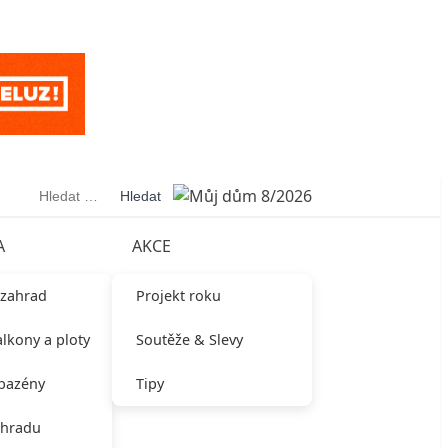
Vyhledávání
A
AKCE
 zahrad
Projekt roku
alkony a ploty
Soutěže & Slevy
 bazény
Tipy
ahradu