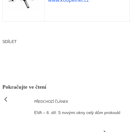
www.koupelnet.cz
SDÍLET
Facebook
X
LinkedIn
Email
Pokračujte ve čtení
PŘEDCHOZÍ ČLÁNEK
EVA – 6. díl: S novými okny celý dům prokoukl