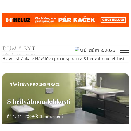
Skip to content
Men
Hlavní stránka
>
Návštěva pro inspiraci
> S hedvábnou lehkostí
Zpět na Návštěva pro inspiraci
NÁVŠTĚVA PRO INSPIRACI
S hedvábnou lehkostí
1. 11. 2009
3 min. čtení