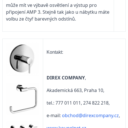
může mít ve výbavě osvětlení a výstup pro
připojení AMP 3. Stejně tak jako u nábytku máte
volbu ze čtyř barevných odstínů.
Kontakt:
DIREX COMPANY
,
Akademická 663, Praha 10,
tel.: 777 011 011, 274 822 218,
e-mail:
obchod@direxcompany.cz
,