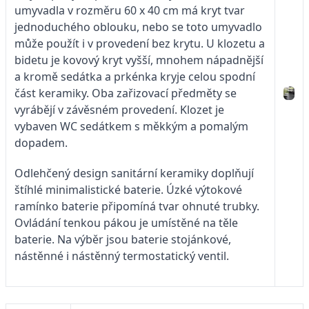
umyvadla v rozměru 60 x 40 cm má kryt tvar
jednoduchého oblouku, nebo se toto umyvadlo
může použít i v provedení bez krytu. U klozetu a
bidetu je kovový kryt vyšší, mnohem nápadnější
a kromě sedátka a prkénka kryje celou spodní
část keramiky. Oba zařizovací předměty se
vyrábějí v závěsném provedení. Klozet je
vybaven WC sedátkem s měkkým a pomalým
dopadem.
Odlehčený design sanitární keramiky doplňují
štíhlé minimalistické baterie. Úzké výtokové
ramínko baterie připomíná tvar ohnuté trubky.
Ovládání tenkou pákou je umístěné na těle
baterie. Na výběr jsou baterie stojánkové,
nástěnné i nástěnný termostatický ventil.