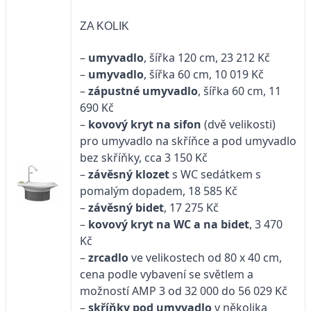
ZA KOLIK
–
umyvadlo
, šířka 120 cm, 23 212 Kč
–
umyvadlo
, šířka 60 cm, 10 019 Kč
–
zápustné umyvadlo
, šířka 60 cm, 11
690 Kč
–
kovový kryt na
sifon
(dvě velikosti)
pro umyvadlo na skříňce a pod umyvadlo
bez skříňky, cca 3 150 Kč
–
závěsný klozet
s WC sedátkem s
pomalým dopadem, 18 585 Kč
–
závěsný bidet
, 17 275 Kč
–
kovový kryt na WC
a na bidet
, 3 470
Kč
–
zrcadlo
ve velikostech od 80 x 40 cm,
cena podle vybavení se světlem a
možností AMP 3 od 32 000 do 56 029 Kč
–
skříňky pod umyvadlo
v několika