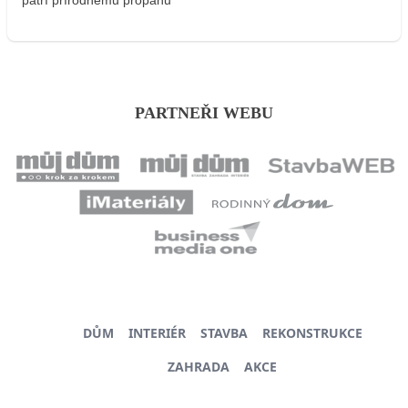
patrí prírodnému propánu
PARTNEŘI WEBU
DŮM
INTERIÉR
STAVBA
REKONSTRUKCE
ZAHRADA
AKCE