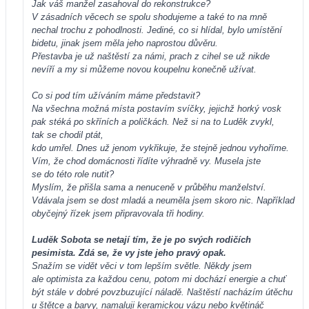
Jak váš manžel zasahoval do rekonstrukce?
V zásadních věcech se spolu shodujeme a také to na mně
nechal trochu z pohodlnosti. Jediné, co si hlídal, bylo umístění
bidetu, jinak jsem měla jeho naprostou důvěru.
Přestavba je už naštěstí za námi, prach z cihel se už nikde
nevíří a my si můžeme novou koupelnu konečně užívat.
Co si pod tím užíváním máme představit?
Na všechna možná místa postavím svíčky, jejichž horký vosk
pak stéká po skříních a poličkách. Než si na to Luděk zvykl,
tak se chodil ptát,
kdo umřel. Dnes už jenom vykřikuje, že stejně jednou vyhoříme.
Vím, že chod domácnosti řídíte výhradně vy. Musela jste
se do této role nutit?
Myslím, že přišla sama a nenuceně v průběhu manželství.
Vdávala jsem se dost mladá a neuměla jsem skoro nic. Například
obyčejný řízek jsem připravovala tři hodiny.
Luděk Sobota se netají tím, že je po svých rodičích
pesimista. Zdá se, že vy jste jeho pravý opak.
Snažím se vidět věci v tom lepším světle. Někdy jsem
ale optimista za každou cenu, potom mi dochází energie a chuť
být stále v dobré povzbuzující náladě. Naštěstí nacházím útěchu
u štětce a barvy, namaluji keramickou vázu nebo květináč