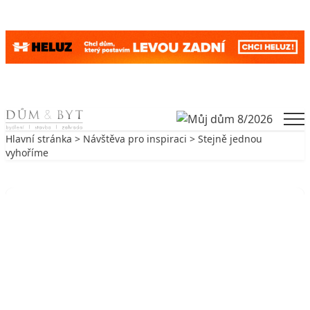
Skip to content
Men
Hlavní stránka
>
Návštěva pro inspiraci
> Stejně jednou
vyhoříme
Zpět na Návštěva pro inspiraci
NÁVŠTĚVA PRO INSPIRACI
Stejně jednou vyhoříme
14. 5. 2002
5 min. čtení