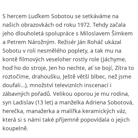
S hercem Luďkem Sobotou se setkáváme na
našich obrazovkách od roku 1972. Tehdy začala
jeho dlouholetá spolupráce s Miloslavem Šimkem
a Petrem Nárožným. Režisér Ján Roháč ukázal
Sobotu v roli nesmělého poplety, a tak mu na
kontě filmových veseloher rostly role (Jáchyme,
hoď ho do stroje, Jen ho nechte, ať se bojí, Zítra to
roztočíme, drahoušku, Ještě větší blbec, než jsme
doufali…), množství televizních inscenací i
zábavných pořadů. Velikou oporou je mu rodina,
syn Ladislav (13 let) a manželka Adriena Sobotová,
herečka, manažerka a malířka keramických váz,
která si s námi také příjemně popovídala o jejich
koupelně.