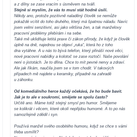
a z dílny se zase vracím s úsměvem na tváři.
Stejně si myslím, že vás to musí stát hodně úsilí.
Někdy ano, protože pozitivně naladěný člověk se nemůže
pokaždé vcítit do toho druhého, který má špatnou náladu. Navíc
jsem velmi senzitivní, asi jako většina žen, a tak manželovy
pracovní problémy přebírám i na sebe.
Také mě uklidňuje letitá praxe či zákon přírody, že když je člověk
úplně na dně, najednou se objeví „ruka“, která ho z toho
dna vytáhne. A u nás to bývá telefon, který přináší nové věci,
nové pracovní nabídky a kolotoč se zase roztočí. Naše povolání
není o jistotách. Je to dřina. Chce to mít pevné nervy a zdraví.
Ale jak říkám, naučila jsem se v tom chodit. V takových
případech mě najdete u keramiky, případně na zahradě
u záhonku.
Od komediálního herce každý očekává, že ho bude bavit.
Jak je to ale v soukromí, smějete se spolu často?
Určitě ano. Máme totiž stejný smysl pro humor. Smějeme
se kolikrát i věcem, které okolí nepřijdou humorné. A to po nás
samozřejmě zdědil i syn.
Používá manžel svého osobitého humoru, když se chce s vámi
třeba usmířit?