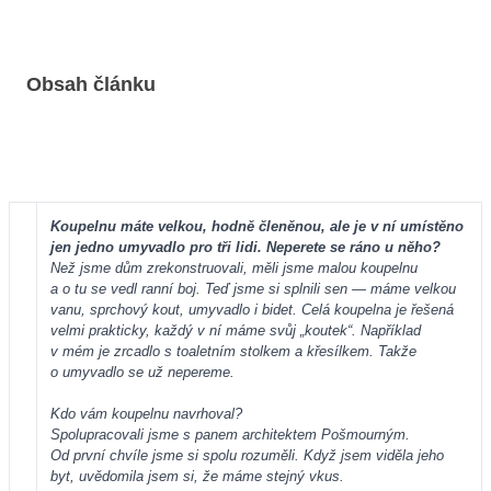
Obsah článku
Koupelnu máte velkou, hodně členěnou, ale je v ní umístěno
jen jedno umyvadlo pro tři lidi. Neperete se ráno u něho?
Než jsme dům zrekonstruovali, měli jsme malou koupelnu
a o tu se vedl ranní boj. Teď jsme si splnili sen — máme velkou
vanu, sprchový kout, umyvadlo i bidet. Celá koupelna je řešená
velmi prakticky, každý v ní máme svůj „koutek“. Například
v mém je zrcadlo s toaletním stolkem a křesílkem. Takže
o umyvadlo se už nepereme.
Kdo vám koupelnu navrhoval?
Spolupracovali jsme s panem architektem Pošmourným.
Od první chvíle jsme si spolu rozuměli. Když jsem viděla jeho
byt, uvědomila jsem si, že máme stejný vkus.