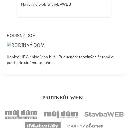
Navštivte web STAVBAWEB
RODINNÝ DOM
Koniec HFC chladív sa blíži. Budúcnosť tepelných čerpadiel
patrí prírodnému propánu
PARTNEŘI WEBU