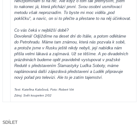
Nevzpomínám si na nic. Ale když o tom tak přemýšlím, jsem
to nakonec já, která přichází první. Svou osobní usmiřovací
metodu však neprozradím. To byste mi moc viděla „pod
pokličku“, a navíc, on si to přečte a přestane to na něj účinkovat.
Co vás čeká v nejbližší době?
Dovolená! Odjíždíme na deset dní do Itálie, a potom odlétáme
do Petrohradu. Máme tam známou, která nás pozvala k sobě,
a protože jsme v Rusku ještě nikdy nebyli, její nabídka nám
přišla velmi lákavá a zajímavá. Už se těšíme. A po divadelních
prázdninách budeme opět pravidelně vystupovat v pražské
Redutě s představením Šlamastyky Luďka Soboty, máme
naplánovaná další zájezdová představení a Luděk připravuje
nový pořad pro televizi. Ale to je zatím tajemství.
Text: Kateřina Kaločová, Foto: Robert Virt
Zdroj: Svět koupelen 2/02
SDÍLET
Facebook
X
LinkedIn
Email