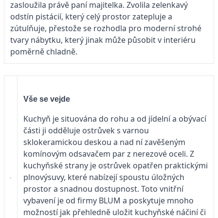
zasloužila právě paní majitelka. Zvolila zelenkavý
odstín pistácií, který celý prostor zatepluje a
zútulňuje, přestože se rozhodla pro moderní strohé
tvary nábytku, který jinak může působit v interiéru
poměrně chladně.
Vše se vejde
Kuchyň je situována do rohu a od jídelní a obývací
části ji odděluje ostrůvek s varnou
sklokeramickou deskou a nad ní zavěšeným
komínovým odsavačem par z nerezové oceli. Z
kuchyňské strany je ostrůvek opatřen praktickými
plnovýsuvy, které nabízejí spoustu úložných
prostor a snadnou dostupnost. Toto vnitřní
vybavení je od firmy BLUM a poskytuje mnoho
možností jak přehledně uložit kuchyňské náčiní či