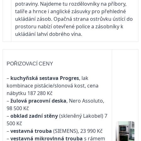
potraviny. Najdeme tu rozdělovníky na příbory,
talíře a hrnce i anglické zásuvky pro přehledné
ukládání zásob. Opačná strana ostrůvku ústící do
prostoru nabízí otevřené police a zásobníky k
ukládání lahví dobrého vína.
POŘIZOVACÍ CENY
–
kuchyňská sestava Progres
, lak
kombinace pistácie/slonová kost, cena
nábytku 187 280 Kč
–
žulová pracovní deska
, Nero Assoluto,
98 500 Kč
–
obklad zadní stěny
(skleněný Lakobel) 7
500 Kč
–
vestavná trouba
(SIEMENS), 23 990 Kč
–
vestavná mikrovlnná trouba
s rámem