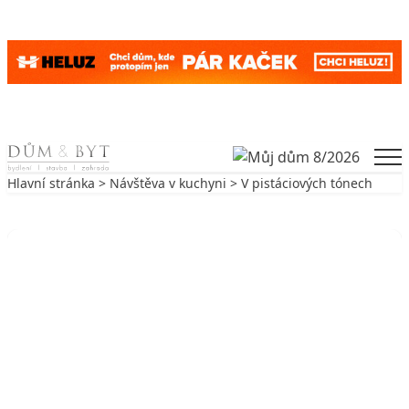
Skip to content
Men
Hlavní stránka
>
Návštěva v kuchyni
> V pistáciových tónech
Zpět na Návštěva v kuchyni
NÁVŠTĚVA V KUCHYNI
V pistáciových tónech
28. 10. 2006
3 min. čtení