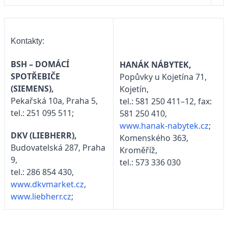
Kontakty:
BSH – DOMÁCÍ
HANÁK NÁBYTEK,
SPOTŘEBIČE
Popůvky u Kojetína 71,
(SIEMENS),
Kojetín,
Pekařská 10a, Praha 5,
tel.: 581 250 411–12, fax:
tel.: 251 095 511;
581 250 410,
www.hanak-nabytek.cz
;
DKV (LIEBHERR),
Komenského 363,
Budovatelská 287, Praha
Kroměříž,
9,
tel.: 573 336 030
tel.: 286 854 430,
www.dkvmarket.cz
,
www.liebherr.cz
;