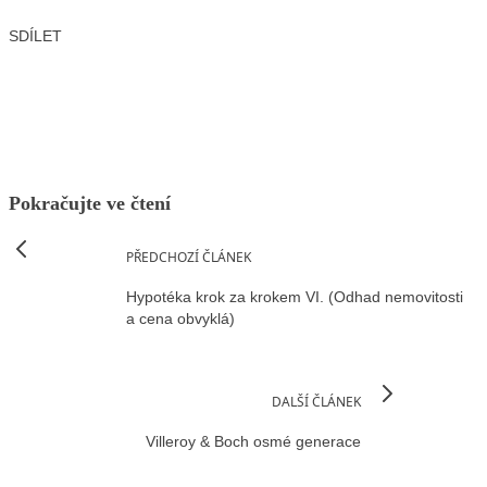
SDÍLET
Facebook
X
LinkedIn
Email
Pokračujte ve čtení
PŘEDCHOZÍ ČLÁNEK
Hypotéka krok za krokem VI. (Odhad nemovitosti
a cena obvyklá)
DALŠÍ ČLÁNEK
Villeroy & Boch osmé generace