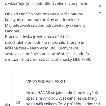
ozvláštňuje jinak jednolitou zelenkavou plochu.
Obklad zadních stěn dokonale ladí s barvou
kuchyně, neboť má totožný odstín zelené.
Majitelé zvolili snadno udržovatelný skleněný
Lakobel.
Pracovní deska je výrazná a efektní z
ušlechtilého přírodního materiálu, kterým je
leštěná žula – Nero Assoluto. Kuchyňskou
sestavu zakončuje samostatně stojící chladnička
s mrazničkou z nerezové oceli značky LIEBHERR.
VE VYSOKÉM LESKU
Firma HANÁK se jako jediná může pyšnit
speciální výrobou vysokého lesku, který
se nanáší celkem 7x. V průběhu jedenácti