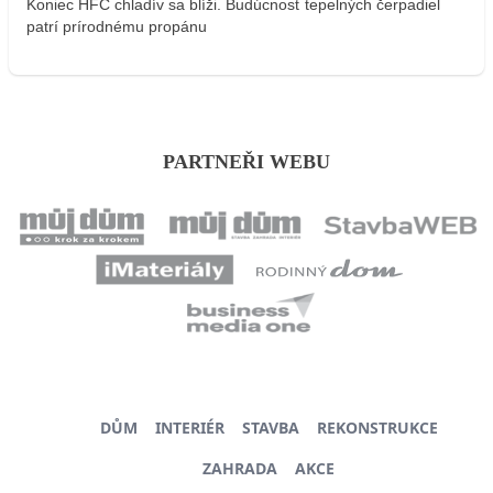
Koniec HFC chladív sa blíži. Budúcnosť tepelných čerpadiel
patrí prírodnému propánu
PARTNEŘI WEBU
DŮM
INTERIÉR
STAVBA
REKONSTRUKCE
ZAHRADA
AKCE