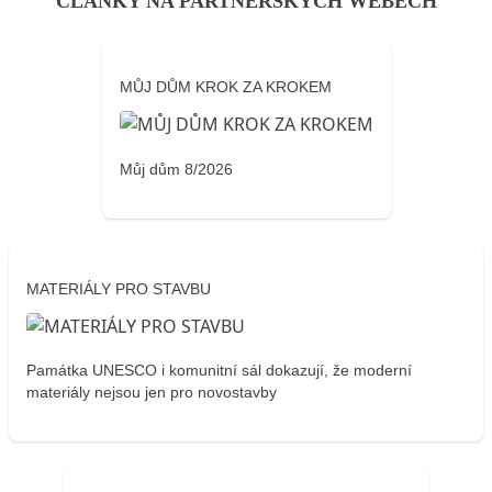
ČLÁNKY NA PARTNERSKÝCH WEBECH
MŮJ DŮM KROK ZA KROKEM
Můj dům 8/2026
MATERIÁLY PRO STAVBU
Památka UNESCO i komunitní sál dokazují, že moderní
materiály nejsou jen pro novostavby