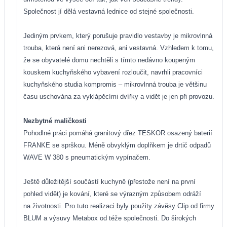
Společnost jí dělá vestavná lednice od stejné společnosti.
Jediným prvkem, který porušuje pravidlo vestavby je mikrovlnná
trouba, která není ani nerezová, ani vestavná. Vzhledem k tomu,
že se obyvatelé domu nechtěli s tímto nedávno koupeným
kouskem kuchyňského vybavení rozloučit, navrhli pracovníci
kuchyňského studia kompromis – mikrovlnná trouba je většinu
času uschována za vyklápěcími dvířky a vidět je jen při provozu.
Nezbytné maličkosti
Pohodlné práci pomáhá granitový dřez TESKOR osazený baterií
FRANKE se sprškou. Méně obvyklým doplňkem je drtič odpadů
WAVE W 380 s pneumatickým vypínačem.
Ještě důležitější součástí kuchyně (přestože není na první
pohled vidět) je kování, které se výrazným způsobem odráží
na životnosti. Pro tuto realizaci byly použity závěsy Clip od firmy
BLUM a výsuvy Metabox od téže společnosti. Do širokých