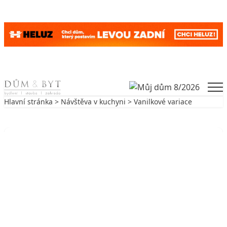
Skip to content
Men
Hlavní stránka
>
Návštěva v kuchyni
> Vanilkové variace
Zpět na Návštěva v kuchyni
NÁVŠTĚVA V KUCHYNI
Vanilkové variace
1. 11. 2004
4 min. čtení