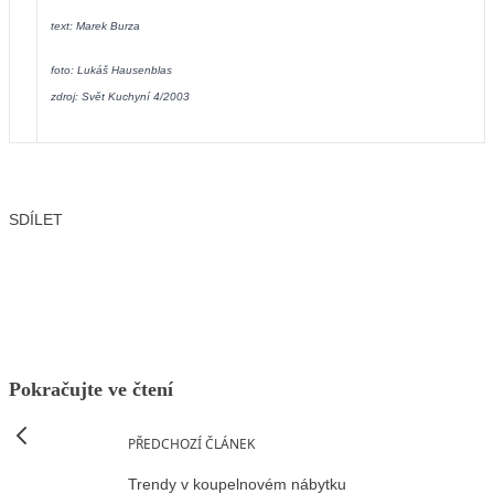
text: Marek Burza
foto: Lukáš Hausenblas
zdroj: Svět Kuchyní 4/2003
SDÍLET
Facebook
X
LinkedIn
Email
Pokračujte ve čtení
PŘEDCHOZÍ ČLÁNEK
Trendy v koupelnovém nábytku