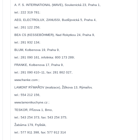
A. F. S. INTERNATIONAL (WAVE), Soukenická 23, Praha 1,
tel.: 222 319 781;
AEG, ELECTROLUX, ZANUSSI, Budějovická 5, Praha 4,
tel.: 261 122 256;
BEA CS (KESSEBÖHMER), Nad Rokytkou 24, Praha 9,
tel.: 281 932 134;
BLUM, Kolbenova 19, Praha 9,
tel.: 281 090 161, infolinka: 800 173 289;
FRANKE, Kolbenova 17, Praha 9,
tel.: 281 090 410–11, fax: 281 862 027,
www.franke.com
;
LAMONT RÝMAŘOV (realizace), Žižkova 13, Rýmařov,
tel.: 554 212 156,
www.lamontkuchyne.cz
;
TESKOR, Přízova 1, Brno,
tel.: 543 254 373, fax: 543 254 375;
Žabárna 179, Fryšták,
tel.: 577 911 398, fax: 577 912 314