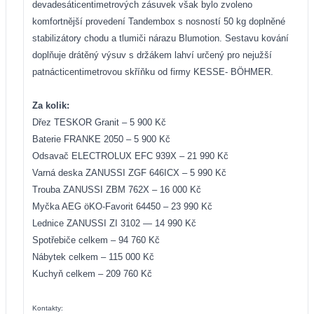
devadesáticentimetrových zásuvek však bylo zvoleno
komfortnější provedení Tandembox s nosností 50 kg doplněné
stabilizátory chodu a tlumiči nárazu Blumotion. Sestavu kování
doplňuje drátěný výsuv s držákem lahví určený pro nejužší
patnácticentimetrovou skříňku od firmy KESSE-
BÖHMER.
Za kolik:
Dřez TESKOR Granit – 5 900 Kč
Baterie FRANKE 2050 – 5 900 Kč
Odsavač ELECTROLUX EFC 939X – 21 990 Kč
Varná deska ZANUSSI ZGF 646ICX – 5 990 Kč
Trouba ZANUSSI ZBM 762X – 16 000 Kč
Myčka AEG öKO-Favorit 64450 – 23 990 Kč
Lednice ZANUSSI ZI 3102 — 14 990 Kč
Spotřebiče celkem – 94 760 Kč
Nábytek celkem – 115 000 Kč
Kuchyň celkem – 209 760 Kč
Kontakty: