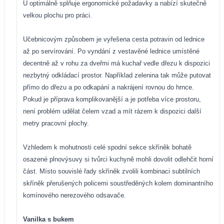
U optimálně splňuje ergonomické požadavky a nabízí skutečně
velkou plochu pro práci.
Učebnicovým způsobem je vyřešena cesta potravin od lednice
až po servírování. Po vyndání z vestavěné lednice umístěné
decentně až v rohu za dveřmi má kuchař vedle dřezu k dispozici
nezbytný odkládací prostor. Například zelenina tak může putovat
přímo do dřezu a po odkapání a nakrájení rovnou do hrnce.
Pokud je příprava komplikovanější a je potřeba více prostoru,
není problém udělat čelem vzad a mít rázem k dispozici další
metry pracovní
plochy.
Vzhledem k mohutnosti celé spodní sekce skříněk bohatě
osazené plnovýsuvy si tvůrci kuchyně mohli dovolit odlehčit horní
část. Místo souvislé řady skříněk zvolili kombinaci subtilních
skříněk přerušených policemi soustředěných kolem dominantního
komínového nerezového odsavače.
Vanilka s bukem