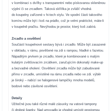
v kombinaci s dvířky s transparentní nebo pískovanou skleněnou
výplní či se zrcadlem. Taková skříňka je zvlášť vhodná
do koupelny zařízené v hi-tech stylu. Ve spodní části takového
komínu může být i koš na prádlo, což je velmi praktické, máte-li
v koupelně pračku. Nevýhodou je prostor, který koš zabírá.
Zrcadlo a osvětlení
Součástí koupelnové sestavy bývá i zrcadlo. Může být zasazené
v obkladu, v rámu, pověšené na zdi s rampou, hladké s fazetou.
Nápaditým prvkem je zrcadlo, které je kombinované s malým
kulatým zvětšovacím zrcátkem, zaručujícím dokonalý make-up
a bezvadné oholení. Osvětlení zrcadla může být zabudované
přímo v zrcadle, umístěné na rámu zrcadla nebo ve zdi. výběr
je široký – nabízí se halogenové lampičky mnoha modelů,
bodové nebo závěsné osvětlení.
Detaily
Užitečné jsou také různé malé zásuvky na vatové tampony
či drobné šperky. Nad umyvadlo je vhodné umístit prostornou