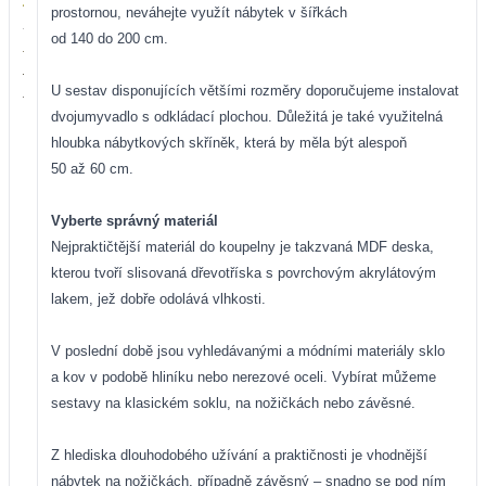
prostornou, neváhejte využít nábytek v šířkách
od 140 do 200 cm.
U sestav disponujících většími rozměry doporučujeme instalovat
dvojumyvadlo s odkládací plochou. Důležitá je také využitelná
hloubka nábytkových skříněk, která by měla být alespoň
50 až 60 cm.
Vyberte správný materiál
Nejpraktičtější materiál do koupelny je takzvaná MDF deska,
kterou tvoří slisovaná dřevotříska s povrchovým akrylátovým
lakem, jež dobře odolává
vlhkosti.
V poslední době jsou vyhledávanými a módními materiály sklo
a kov v podobě hliníku nebo nerezové oceli. Vybírat můžeme
sestavy na klasickém soklu, na nožičkách nebo závěsné.
Z hlediska dlouhodobého
užívání a praktičnosti je
vhodnější
nábytek na nožičkách, případně závěsný – snadno se pod ním