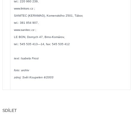
tel.: 220 960 239,
www.linksro.cz
;
SANITEC (KERAMAG), Komenského 2501, Tábor,
tel.: 381 854 907,
www.sanitec.cz
;
LE BON, Dornych 47, Brno-Komárov,
tel.: 545 535 413—14, fax: 545 535 412
text: Isabela Frost
foto: archiv
zdroj: Svět Koupelen 4/2003
SDÍLET
Facebook
X
LinkedIn
Email