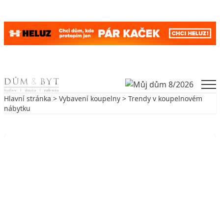
Skip to content
Men
Hlavní stránka
>
Vybavení koupelny
> Trendy v koupelnovém
nábytku
Zpět na Vybavení koupelny
VYBAVENÍ KOUPELNY
Trendy v koupelnovém nábytku
31. 10. 2004
5 min. čtení