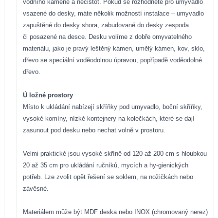
vodního kamene a nečistot. Pokud se rozhodnete pro
umyvadlo
vsazené do desky, máte několik možností instalace – umyvadlo
zapuštěné do desky shora, zabudované do desky zespoda
či posazené na desce. Desku volíme z dobře
omyvatelného
materiálu, jako je pravý leštěný kámen, umělý kámen, kov, sklo,
dřevo se
speciální voděodolnou úpravou, popřípadě voděodolné
dřevo.
Ú
ložné prostory
Místo k ukládání nabízejí skříňky pod umyvadlo, boční skříňky,
vysoké komíny, nízké kontejnery na kolečkách, které se dají
zasunout pod desku nebo nechat volně v prostoru.
Velmi praktické jsou vysoké skříně od 120 až 200 cm s hloubkou
20 až 35 cm pro ukládání ručníků, mycích a hy-gienických
potřeb. Lze zvolit opět řešení se soklem, na nožičkách nebo
závěsné.
Materiálem může být MDF deska nebo INOX (chromovaný nerez)