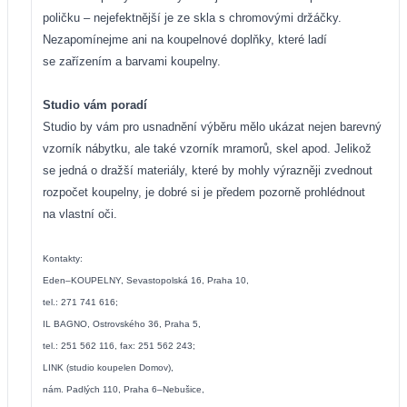
poličku – nejefektnější je ze skla s chromovými držáčky.
Nezapomínejme ani na koupelnové doplňky, které ladí
se zařízením a barvami koupelny.
Studio vám poradí
Studio by vám pro usnadnění výběru mělo ukázat nejen barevný
vzorník nábytku, ale také vzorník mramorů, skel apod. Jelikož
se jedná o dražší materiály, které by mohly výrazněji zvednout
rozpočet koupelny, je dobré si je předem pozorně prohlédnout
na vlastní oči.
Kontakty:
Eden–KOUPELNY, Sevastopolská 16, Praha 10,
tel.: 271 741 616;
IL BAGNO, Ostrovského 36, Praha 5,
tel.: 251 562 116, fax: 251 562 243;
LINK (studio koupelen Domov),
nám. Padlých 110, Praha 6–Nebušice,