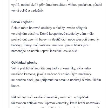
vytírá, nedochází
k přímému kontaktu s vlhkou podlahou, působí
velmi volně a vzdušně.
Barva k výběru
Pokud máte barevné obklady a dlažby, zvolte nábytek
ve stejném odstínu. Dobré koupelnové studio by vám mělo
poskytnout vzorník barev na destičkách nebo alespoň barevný
katalog. Barvy mají většinou matnou úpravu laku a jsou
náročnější na údržbu oproti klasické lesklé bílé.
Odkládací plochy
Velmi praktická jsou litá umyvadla z keramiky, skla nebo
umělého kamene, jako je varicor či corian. Tyto materiály
se snadno čistí, jsou příjemné na omak a nabízejí širokou škálu
barev.
Někteří výrobci sanitární keramiky nabízejí za příplatek
takzvanou antiplakovou úpravu keramiky, která brání usazování