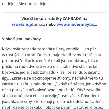
neděje… Ale ono se děje.
Více článků z rubriky ZAHRADA na
www.mujdum.cz
nebo
www.modernibyt.cz
.
V okolí jsou mokřady
Kdysi byla zahrada zarostlá nálety, zdobilo ji jen pár
vzrostlých stromů. Dnes tu najdete dřeviny, které jsou
pro prostředí přirozené. V okolí jsou mokřady, takže
přišlo na řadu dvě stě vrb a olše, také dvě stě smrků,
borovice, jedle, cedr, zahradu krášlí bříza, dub, jasany,
lípy. „Zkrátka se obklopujeme stromy, necháváme to tu
zarůst,“ ujasňuje pán domu. „I když už sázím, jen když se
něco porazí, a při zalesňování mokřadů. Když zasadím
sto stromů, dvacet jich přežije,“ usmívá se. Důvodem
jsou hlavně srny, které mají pro strach uděláno. Ladně a
neohroženě přeskakují plot i ke psům. Ostatně je proč,