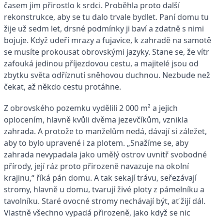
časem jim přirostlo k srdci. Proběhla proto další
rekonstrukce, aby se tu dalo trvale bydlet. Paní domu tu
žije už sedm let, drsné podmínky ji baví a zdatně s nimi
bojuje. Když udeří mrazy a fujavice, k zahradě na samotě
se musíte prokousat obrovskými jazyky. Stane se, že vítr
zafouká jedinou příjezdovou cestu, a majitelé jsou od
zbytku světa odříznutí sněhovou duchnou. Nezbude než
čekat, až někdo cestu protáhne.
Z obrovského pozemku vydělili 2 000 m² a jejich
oplocením, hlavně kvůli dvěma jezevčíkům, vznikla
zahrada. A protože to manželům nedá, dávají si záležet,
aby to bylo upravené i za plotem. „Snažíme se, aby
zahrada nevypadala jako umělý ostrov uvnitř svobodné
přírody, její ráz proto přirozeně navazuje na okolní
krajinu,“ říká pán domu. A tak sekají trávu, seřezávají
stromy, hlavně u domu, tvarují živé ploty z pámelníku a
tavolníku. Staré ovocné stromy nechávají být, ať žijí dál.
Vlastně všechno vypadá přirozeně, jako když se nic