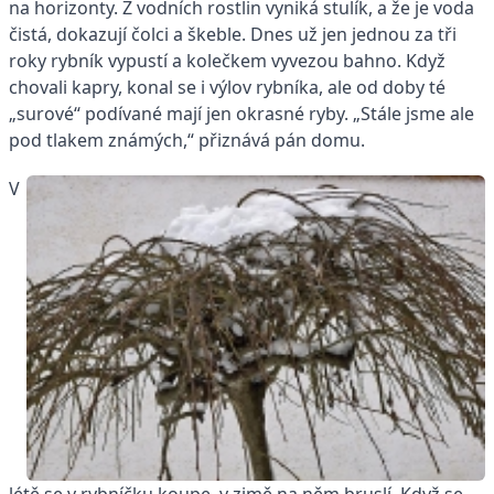
na horizonty. Z vodních rostlin vyniká stulík, a že je voda
čistá, dokazují čolci a škeble. Dnes už jen jednou za tři
roky rybník vypustí a kolečkem vyvezou bahno. Když
chovali kapry, konal se i výlov rybníka, ale od doby té
„surové“ podívané mají jen okrasné ryby. „Stále jsme ale
pod tlakem známých,“ přiznává pán domu.
V
létě se v rybníčku koupe, v zimě na něm bruslí. Když se