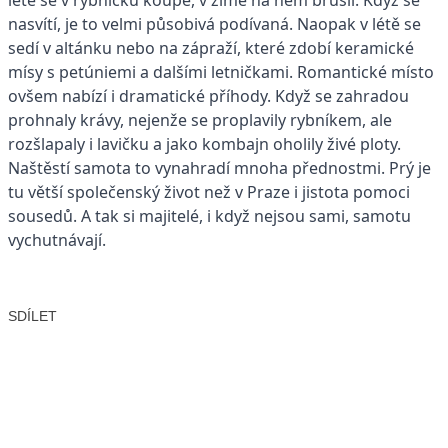
nasvítí, je to velmi působivá podívaná. Naopak v létě se
sedí v altánku nebo na zápraží, které zdobí keramické
mísy s petúniemi a dalšími letničkami. Romantické místo
ovšem nabízí i dramatické příhody. Když se zahradou
prohnaly krávy, nejenže se proplavily rybníkem, ale
rozšlapaly i lavičku a jako kombajn oholily živé ploty.
Naštěstí samota to vynahradí mnoha přednostmi. Prý je
tu větší společenský život než v Praze i jistota pomoci
sousedů. A tak si majitelé, i když nejsou sami, samotu
vychutnávají.
SDÍLET
Facebook
X
LinkedIn
Email