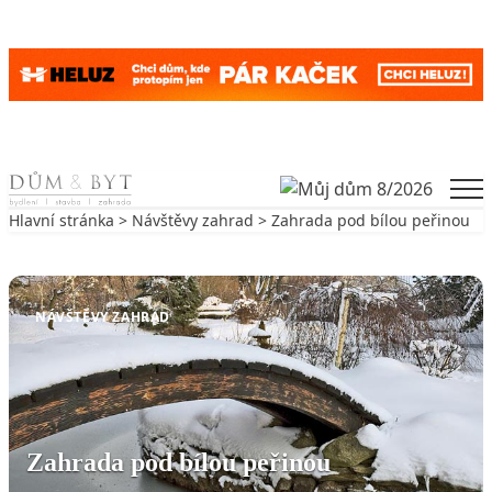
Skip to content
Men
Hlavní stránka
>
Návštěvy zahrad
> Zahrada pod bílou peřinou
Zpět na Návštěvy zahrad
NÁVŠTĚVY ZAHRAD
Zahrada pod bílou peřinou