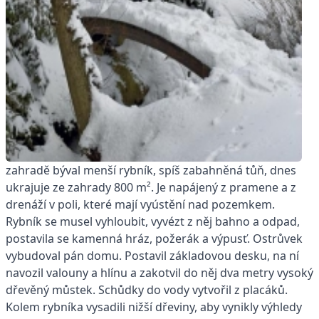
zahradě býval menší rybník, spíš zabahněná tůň, dnes
ukrajuje ze zahrady 800 m². Je napájený z pramene a z
drenáží v poli, které mají vyústění nad pozemkem.
Rybník se musel vyhloubit, vyvézt z něj bahno a odpad,
postavila se kamenná hráz, požerák a výpusť. Ostrůvek
vybudoval pán domu. Postavil základovou desku, na ní
navozil valouny a hlínu a zakotvil do něj dva metry vysoký
dřevěný můstek. Schůdky do vody vytvořil z placáků.
Kolem rybníka vysadili nižší dřeviny, aby vynikly výhledy