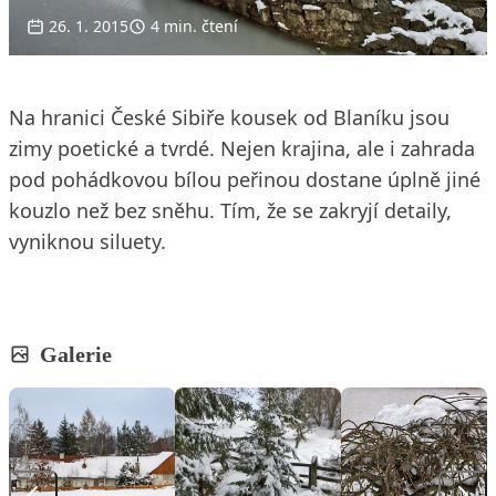
26. 1. 2015
4 min. čtení
Na hranici České Sibiře kousek od Blaníku jsou
zimy poetické a tvrdé. Nejen krajina, ale i zahrada
pod pohádkovou bílou peřinou dostane úplně jiné
kouzlo než bez sněhu. Tím, že se zakryjí detaily,
vyniknou siluety.
Galerie