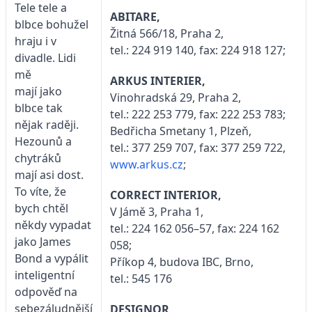
Tele tele a
ABITARE,
blbce bohužel
Žitná 566/18, Praha 2,
hraju i v
tel.: 224 919 140, fax: 224 918 127;
divadle. Lidi
mě
ARKUS INTERIER,
mají jako
Vinohradská 29, Praha 2,
blbce tak
tel.: 222 253 779, fax: 222 253 783;
nějak raději.
Bedřicha Smetany 1, Plzeň,
Hezounů a
tel.: 377 259 707, fax: 377 259 722,
chytráků
www.arkus.cz
;
mají asi dost.
To víte, že
CORRECT INTERIOR,
bych chtěl
V Jámě 3, Praha 1,
někdy vypadat
tel.: 224 162 056–57, fax: 224 162
jako James
058;
Bond a vypálit
Příkop 4, budova IBC, Brno,
inteligentní
tel.: 545 176
odpověď na
sebezáludnější
DESIGNOR,