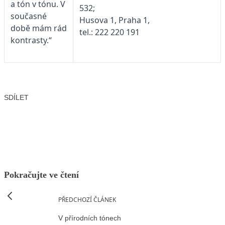
a tón v tónu. V
532;
současné
Husova 1, Praha 1,
době mám rád
tel.: 222 220 191
kontrasty.“
SDÍLET
Facebook
X
LinkedIn
Email
Pokračujte ve čtení
PŘEDCHOZÍ ČLÁNEK
V přírodních tónech