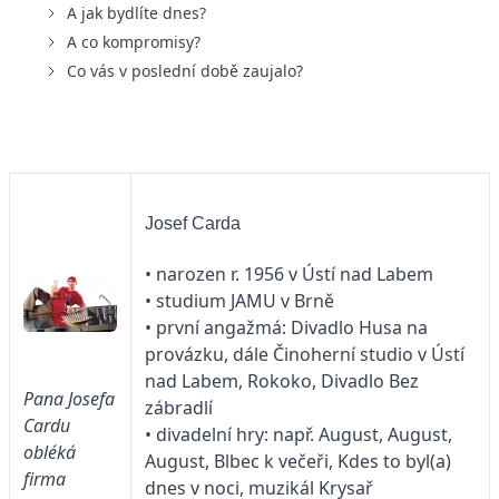
A jak bydlíte dnes?
A co kompromisy?
Co vás v poslední době zaujalo?
Josef Carda
• narozen r. 1956 v Ústí nad Labem
• studium JAMU v Brně
• první angažmá: Divadlo Husa na
provázku, dále Činoherní studio v Ústí
nad Labem, Rokoko, Divadlo Bez
Pana Josefa
zábradlí
Cardu
• divadelní hry: např. August, August,
obléká
August, Blbec k večeři, Kdes to byl(a)
firma
dnes v noci, muzikál Krysař