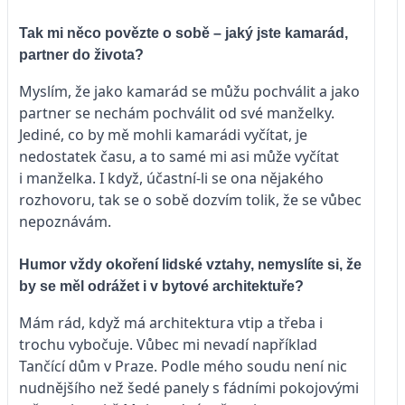
Tak mi něco povězte o sobě – jaký jste kamarád,
partner do života?
Myslím, že jako kamarád se můžu pochválit a jako
partner se nechám pochválit od své manželky.
Jediné, co by mě mohli kamarádi vyčítat, je
nedostatek času, a to samé mi asi může vyčítat
i manželka. I když, účastní-li se ona nějakého
rozhovoru, tak se o sobě dozvím tolik, že se vůbec
nepoznávám.
Humor vždy okoření lidské vztahy, nemyslíte si, že
by se měl odrážet i v bytové architektuře?
Mám rád, když má architektura vtip a třeba i
trochu vybočuje. Vůbec mi nevadí například
Tančící dům v Praze. Podle mého soudu není nic
nudnějšího než šedé panely s fádními pokojovými