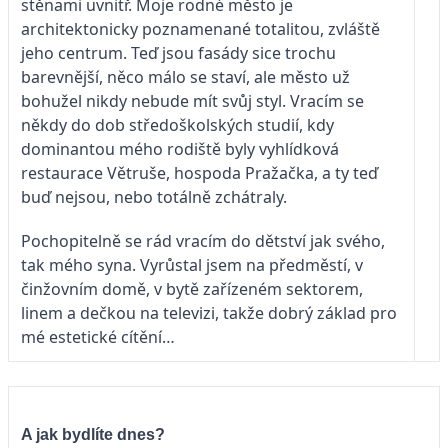
stěnami uvnitř. Moje rodné město je
architektonicky poznamenané totalitou, zvláště
jeho centrum. Teď jsou fasády sice trochu
barevnější, něco málo se staví, ale město už
bohužel nikdy nebude mít svůj styl. Vracím se
někdy do dob středoškolských studií, kdy
dominantou mého rodiště byly vyhlídková
restaurace Větruše, hospoda Pražačka, a ty teď
buď nejsou, nebo totálně zchátraly.
Pochopitelně se rád vracím do dětství jak svého,
tak mého syna. Vyrůstal jsem na předměstí, v
činžovním domě, v bytě zařízeném sektorem,
linem a dečkou na televizi, takže dobrý základ pro
mé estetické cítění…
A jak bydlíte dnes?