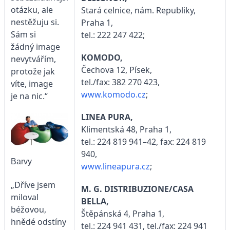
otázku, ale
Stará celnice, nám. Republiky,
nestěžuju si.
Praha 1,
Sám si
tel.: 222 247 422;
žádný image
KOMODO,
nevytvářím,
Čechova 12, Písek,
protože jak
tel./fax: 382 270 423,
víte, image
www.komodo.cz
;
je na nic.“
LINEA PURA,
Klimentská 48, Praha 1,
tel.: 224 819 941–42, fax: 224 819
940,
Barvy
www.lineapura.cz
;
„Dříve jsem
M. G. DISTRIBUZIONE/CASA
miloval
BELLA,
béžovou,
Štěpánská 4, Praha 1,
hnědé odstíny
tel.: 224 941 431, tel./fax: 224 941