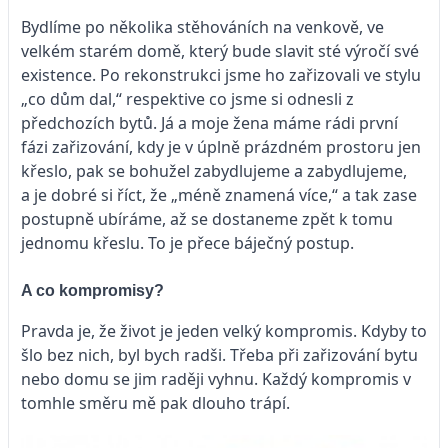
Bydlíme po několika stěhováních na venkově, ve
velkém starém domě, který bude slavit sté výročí své
existence. Po rekonstrukci jsme ho zařizovali ve stylu
„co dům dal,“ respektive co jsme si odnesli z
předchozích bytů. Já a moje žena máme rádi první
fázi zařizování, kdy je v úplně prázdném prostoru jen
křeslo, pak se bohužel zabydlujeme a zabydlujeme,
a je dobré si říct, že „méně znamená více,“ a tak zase
postupně ubíráme, až se dostaneme zpět k tomu
jednomu křeslu. To je přece báječný postup.
A co kompromisy?
Pravda je, že život je jeden velký kompromis. Kdyby to
šlo bez nich, byl bych radši. Třeba při zařizování bytu
nebo domu se jim raději vyhnu. Každý kompromis v
tomhle směru mě pak dlouho trápí.