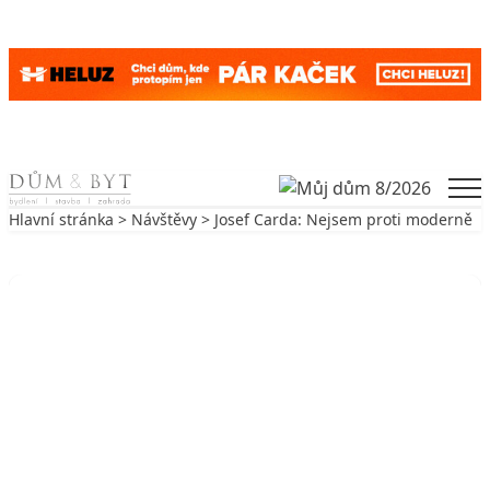
Skip to content
Men
Hlavní stránka
>
Návštěvy
> Josef Carda: Nejsem proti moderně
Zpět na Návštěvy
NÁVŠTĚVY
Josef Carda: Nejsem proti moderně
17. 7. 2006
5 min. čtení