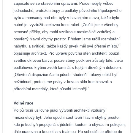
započalo se se stavebními úpravami. Práce nebyly vůbec
jednoduché, protože stropy a podlahy původního třípokojového
bytu a mansardy nad ním byly v havarijním stavu, takže bylo
nutné je
vyztužit ocelovou konstrukcí. „Zrušili jsme všechny
nenosné příčky, aby mohl vzniknout maximálně vzdušný a
otevřený hlavní obytný prostor. Předem jsme určili rozmístění
nábytku a svítidel, takže každý prvek měl své přesné místo,“
objasňuje architekt. Pro úpravu povrchu stěn architekti použili
světlou okrovou barvu, pouze stěny podkroví zůstaly bílé. Jako
podlahovou krytinu zvolili laminát s teplým dřevěným dekorem.
„Otevřená dispozice často působí studeně. Takový efekt byl
nežádoucí, proto jsme prvky z kovu a skla kombinovali s
přírodními materiály, které působí intimněji.“
Volné ruce
Po půlroční usilovné práci vytvořili architekti vzdušný
mezonetový byt. Jeho spodní část tvoří hlavní obytný prostor,
kde je kuchyň propojená s jídelním koutem a obývacím pokojem,
dále pracovna a koupelna s toaletou. Po schodišti je přístup do