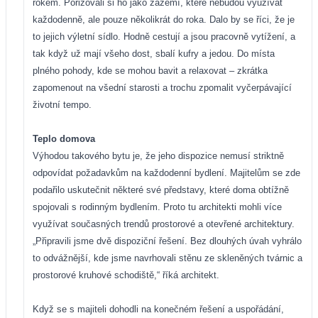
rokem. Pořizovali si ho jako zázemí, které nebudou využívat
každodenně, ale pouze několikrát do roka. Dalo by se říci, že je
to jejich výletní sídlo. Hodně cestují a jsou pracovně vytížení, a
tak když už mají všeho dost, sbalí kufry a jedou. Do místa
plného pohody, kde se mohou bavit a relaxovat – zkrátka
zapomenout na všední starosti a trochu zpomalit vyčerpávající
životní tempo.
Teplo domova
Výhodou takového bytu je, že jeho dispozice nemusí striktně
odpovídat požadavkům na každodenní bydlení. Majitelům se zde
podařilo uskutečnit některé své představy, které doma obtížně
spojovali s rodinným
bydlením. Proto tu architekti mohli více
využívat současných trendů prostorové a otevřené architektury.
„Připravili jsme dvě dispoziční řešení. Bez dlouhých úvah vyhrálo
to odvážnější, kde jsme navrhovali stěnu ze skleněných tvárnic a
prostorové kruhové schodiště,“ říká architekt.
Když se s majiteli dohodli na konečném řešení a uspořádání,