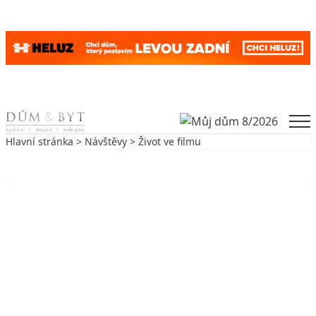
Skip to content
Men
Hlavní stránka
>
Návštěvy
> Život ve filmu
Zpět na Návštěvy
NÁVŠTĚVY
Život ve filmu
9. 6. 2003
5 min. čtení