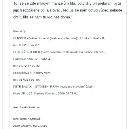
To, že se zde mladým manželům líbí, potvrdily při přebírání bytu
jejich rozzářené oči a slova: „Teď už se nám odtud vůbec nebude
chtít, líbí se nám tu víc než doma.“
Kontakty:
CLIPPER – Viktor Strnadel (realizace schodiště), U Stírky 8, Praha 8,
tel.: 0602 65 47 87;
HOTOVÝ INTERIÉR (návrh stavební části, návrh a realizace interiéru),
Roztylské nám. 12, Praha 4,
tel.: 02/72 77 02 32;
Foersterova 4, Karlovy Vary,
tel.: 017/358 55 45;
PETR BALÁK – STAVEBNÍ FIRMA (realizace stavební části),
Krále
Jiřího 25,
Karlovy Vary, tel.: 0606 56 73 01
text: Lenka Haklová
foto: Iveta Kopicová
zdroj: Moderní byt 1/2002