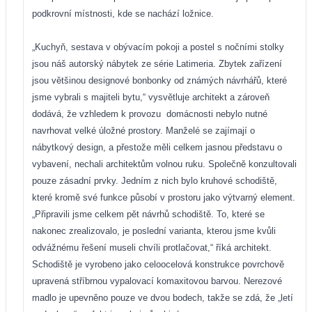
podkrovní místnosti, kde se nachází ložnice.
„Kuchyň, sestava v obývacím pokoji a postel s nočními stolky
jsou náš autorský nábytek ze série Latimeria. Zbytek zařízení
jsou většinou designové bonbonky od známých návrhářů, které
jsme vybrali s majiteli bytu,“ vysvětluje architekt a zároveň
dodává, že vzhledem k provozu
domácnosti nebylo nutné
navrhovat velké úložné prostory. Manželé se zajímají o
nábytkový design, a přestože měli celkem jasnou představu o
vybavení, nechali architektům volnou ruku. Společně konzultovali
pouze zásadní prvky. Jedním z nich bylo kruhové schodiště,
které kromě své funkce působí v prostoru jako výtvarný element.
„Připravili jsme celkem pět návrhů schodiště. To, které se
nakonec zrealizovalo, je poslední varianta, kterou jsme kvůli
odvážnému řešení museli chvíli protlačovat,“ říká architekt.
Schodiště je vyrobeno jako celoocelová konstrukce povrchově
upravená stříbrnou vypalovací komaxitovou barvou. Nerezové
madlo je upevněno pouze ve dvou bodech, takže se zdá, že „letí