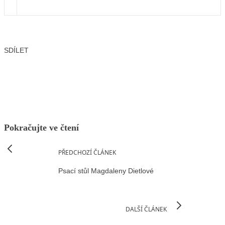
SDÍLET
Facebook
X
LinkedIn
Email
Pokračujte ve čtení
PŘEDCHOZÍ ČLÁNEK
Psací stůl Magdaleny Dietlové
DALŠÍ ČLÁNEK