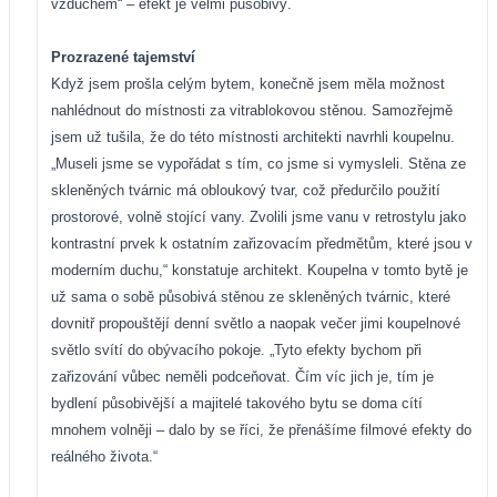
vzduchem“ – efekt je velmi působivý.
Prozrazené tajemství
Když jsem prošla celým bytem, konečně jsem měla možnost
nahlédnout do místnosti za vitrablokovou stěnou. Samozřejmě
jsem už tušila, že do této místnosti architekti navrhli koupelnu.
„Museli jsme se vypořádat s tím, co jsme si vymysleli. Stěna ze
skleněných tvárnic má obloukový tvar, což předurčilo použití
prostorové, volně stojící vany. Zvolili jsme vanu v retrostylu jako
kontrastní prvek k ostatním zařizovacím předmětům, které jsou v
moderním duchu,“ konstatuje architekt. Koupelna v tomto bytě je
už sama o sobě působivá stěnou ze skleněných tvárnic, které
dovnitř propouštějí denní světlo a naopak večer jimi koupelnové
světlo svítí do obývacího pokoje. „Tyto efekty bychom při
zařizování vůbec neměli podce
ňovat. Čím víc jich je, tím je
bydlení působivější a majitelé takového bytu se doma cítí
mnohem volněji – dalo by se říci, že přenášíme filmové efekty do
reálného života.“