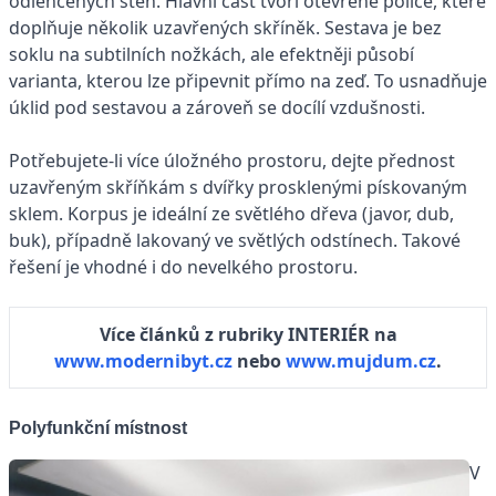
odlehčených stěn. Hlavní část tvoří otevřené police, které
doplňuje několik uzavřených skříněk. Sestava je bez
soklu na subtilních nožkách, ale efektněji působí
varianta, kterou lze připevnit přímo na zeď. To usnadňuje
úklid pod sestavou a zároveň se docílí vzdušnosti.
Potřebujete-li více úložného prostoru, dejte přednost
uzavřeným skříňkám s dvířky prosklenými pískovaným
sklem. Korpus je ideální ze světlého dřeva (javor, dub,
buk), případně lakovaný ve světlých odstínech. Takové
řešení je vhodné i do nevelkého prostoru.
Více článků z rubriky INTERIÉR na
www.modernibyt.cz
nebo
www.mujdum.cz
.
Polyfunkční místnost
V