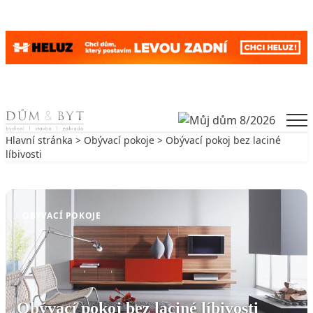
Skip to content
Men
Hlavní stránka
>
Obývací pokoje
> Obývací pokoj bez laciné
líbivosti
Zpět na Obývací pokoje
OBÝVACÍ POKOJE
Obývací pokoj bez laciné líbivosti