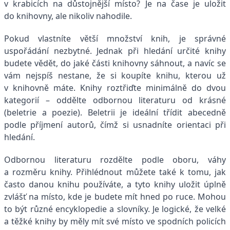
v krabicích na důstojnější místo? Je na čase je uložit
do knihovny, ale nikoliv nahodile.
Pokud vlastníte větší množství knih, je správné
uspořádání nezbytné. Jednak při hledání určité knihy
budete vědět, do jaké části knihovny sáhnout, a navíc se
vám nejspíš nestane, že si koupíte knihu, kterou už
v knihovně máte. Knihy roztřiďte minimálně do dvou
kategorií – oddělte odbornou literaturu od krásné
(beletrie a poe­zie). Beletrii je ideální třídit abecedně
podle příjmení autorů, čímž si usnadníte orientaci při
hledání.
Odbornou literaturu rozdělte podle oboru, váhy
a rozměru knihy. Přihlédnout můžete také k tomu, jak
často danou knihu používáte, a tyto knihy uložit úplně
zvlášť na místo, kde je budete mít hned po ruce. Mohou
to být různé encyklopedie a slovníky. Je logické, že velké
a těžké knihy by měly mít své místo ve spodních policích