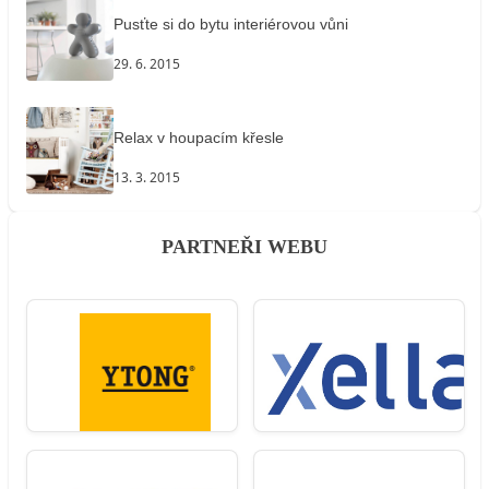
Pusťte si do bytu interiérovou vůni
29. 6. 2015
Relax v houpacím křesle
13. 3. 2015
PARTNEŘI WEBU