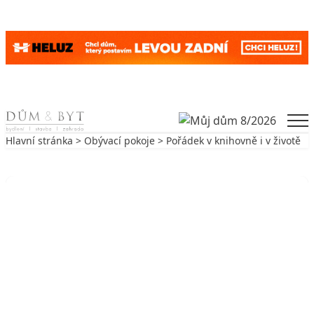
Skip to content
Men
Hlavní stránka
>
Obývací pokoje
> Pořádek v knihovně i v životě
Zpět na Obývací pokoje
OBÝVACÍ POKOJE
Pořádek v knihovně i v životě
19. 12. 2016
7 min. čtení