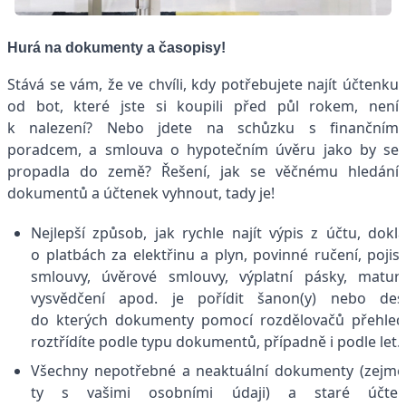
Hurá na dokumenty a časopisy!
Stává se vám, že ve chvíli, kdy potřebujete najít účtenku
od bot, které jste si koupili před půl rokem, není
k nalezení? Nebo jdete na schůzku s finančním
poradcem, a smlouva o hypotečním úvěru jako by se
propadla do země? Řešení, jak se věčnému hledání
dokumentů a účtenek vyhnout, tady je!
Nejlepší způsob, jak rychle najít výpis z účtu, dokl
o platbách za elektřinu a plyn, povinné ručení, pojis
smlouvy, úvěrové smlouvy, výplatní pásky, maturi
vysvědčení apod. je pořídit šanon(y) nebo desk
do kterých dokumenty pomocí rozdělovačů přehle
roztřídíte podle typu dokumentů, případně i podle let
Všechny nepotřebné a neaktuální dokumenty (zejm
ty s vašimi osobními údaji) a staré účten