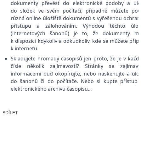
dokumenty převést do elektronické podoby a ulo
do složek ve svém počítači, případně můžete pou
různá online úložiště dokumentů s vyřešenou ochra
přístupu a zálohováním. Výhodou těchto úloži
(internetových šanonů) je to, že dokumenty má
k dispozici kdykoliv a odkudkoliv, kde se můžete připo
k internetu.
Skladujete hromady časopisů jen proto, že je v kaž
čísle několik zajímavostí? Stránky se zajímavý
informacemi buď okopírujte, nebo naskenujte a ulo
do šanonů či do počítače. Nebo si kupte přístup
elektronického archivu časopisu…
SDÍLET
Facebook
X
LinkedIn
Email