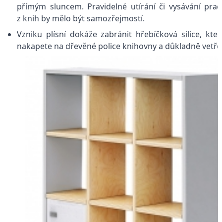
přímým sluncem. Pravidelné utírání či vysávání pra
z knih by mělo být samozřejmostí.
Vzniku plísní dokáže zabránit hřebíčková silice, kte
nakapete na dřevěné police knihovny a důkladně vetře