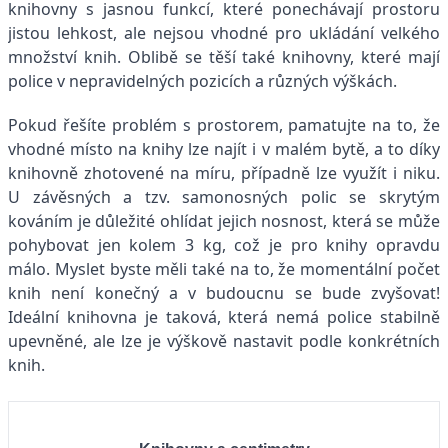
knihovny s jasnou funkcí, které ponechávají prostoru
jistou lehkost, ale nejsou vhodné pro ukládání velkého
množství knih. Oblibě se těší také knihovny, které mají
police v nepravidelných pozicích a různých výškách.
Pokud řešíte problém s prostorem, pamatujte na to, že
vhodné místo na knihy lze najít i v malém bytě, a to díky
knihovně zhotovené na míru, případně lze využít i niku.
U závěsných a tzv. samonosných polic se skrytým
kováním je důležité ohlídat jejich nosnost, která se může
pohybovat jen kolem 3 kg, což je pro knihy opravdu
málo. Myslet byste měli také na to, že momentální počet
knih není konečný a v budoucnu se bude zvyšovat!
Ideální knihovna je taková, která nemá police stabilně
upevněné, ale lze je výškově nastavit podle konkrétních
knih.