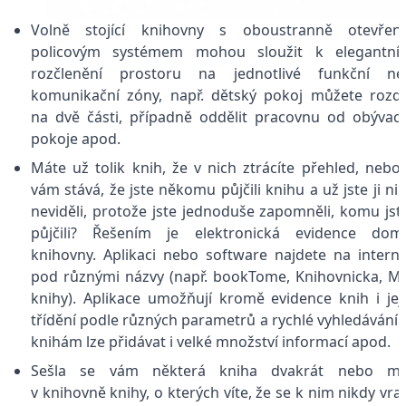
Volně stojící knihovny s oboustranně otevřen
policovým systémem mohou sloužit k elegantní
rozčlenění prostoru na jednotlivé funkční ne
komunikační zóny, např. dětský pokoj můžete rozdě
na dvě části, případně oddělit pracovnu od obývac
pokoje apod.
Máte už tolik knih, že v nich ztrácíte přehled, nebo
vám stává, že jste někomu půjčili knihu a už jste ji ni
neviděli, protože jste jednoduše zapomněli, komu jste
půjčili? Řešením je elektronická evidence domá
knihovny. Aplikaci nebo software najdete na intern
pod různými názvy (např. bookTome, Knihovnicka, M
knihy). Aplikace umožňují kromě evidence knih i jej
třídění podle různých parametrů a rychlé vyhledávání.
knihám lze přidávat i velké množství informací apod.
Sešla se vám některá kniha dvakrát nebo má
v knihovně knihy, o kterých víte, že se k nim nikdy vra