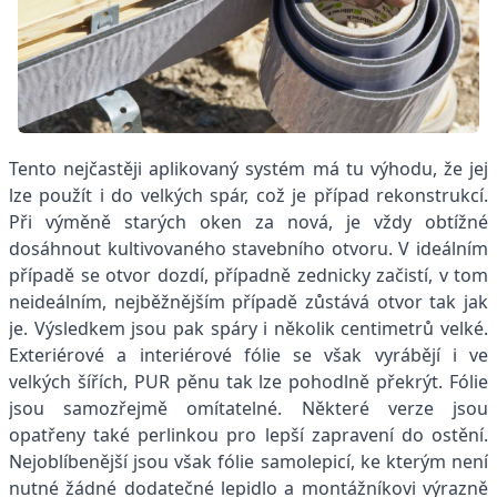
Tento nejčastěji aplikovaný systém má tu výhodu, že jej
lze použít i do velkých spár, což je případ rekonstrukcí.
Při výměně starých oken za nová, je vždy obtížné
dosáhnout kultivovaného stavebního otvoru. V ideálním
případě se otvor dozdí, případně zednicky začistí, v tom
neideálním, nejběžnějším případě zůstává otvor tak jak
je. Výsledkem jsou pak spáry i několik centimetrů velké.
Exteriérové a interiérové fólie se však vyrábějí i ve
velkých šířích, PUR pěnu tak lze pohodlně překrýt. Fólie
jsou samozřejmě omítatelné. Některé verze jsou
opatřeny také perlinkou pro lepší zapravení do ostění.
Nejoblíbenější jsou však fólie samolepicí, ke kterým není
nutné žádné dodatečné lepidlo a montážníkovi výrazně