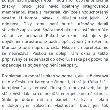
komprimační pásky, třeba illmod Trio 1050 renomované
značky illbruck jsou navíc opatřeny integrovanou
membránou, která z materiálu činí zcela vzduchotěsný
systém. U kompri pásek je důležitá také jejich UV
odolnost. Díky tomu není nutné utěsněný detail
stavebně zapravovat. Spára mezi oknem a ostěním může
zůstat tzv. přiznaná. Pokud se okno instaluje v již
obydleném prostoru, je páska opět výborným řešením.
Montáž je totiž naprosto čistá. Nikde nic nepřetéká, nic
se neořezává. Páskou se oblepí rám okna a takto
připravený celek se vsadí do otvoru. Páska pak pozvolna
expanduje až dojde k vyplnění celé spáry.
Problematika montáže oken se pomalu, ale jistě dostává
také v Česku do kategorie činností, které je třeba řešit
komplexně a systémově. Tím spíše u novostaveb, kde je
stále věší tlak na co nejnižší energetickou náročnost.
Stále je dobré mít na paměti, že kvalitní okno
s dokonalými izolačními vlastnostmi bude jen tak