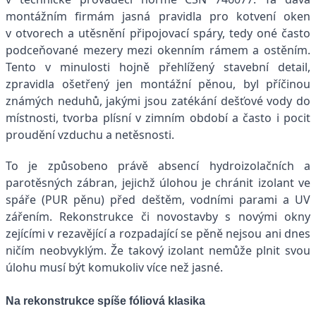
montážním firmám jasná pravidla pro kotvení oken
v otvorech a utěsnění připojovací spáry, tedy oné často
podceňované mezery mezi okenním rámem a ostěním.
Tento v minulosti hojně přehlížený stavební detail,
zpravidla ošetřený jen montážní pěnou, byl příčinou
známých neduhů, jakými jsou zatékání dešťové vody do
místnosti, tvorba plísní v zimním období a často i pocit
proudění vzduchu a netěsnosti.
To je způsobeno právě absencí hydroizolačních a
parotěsných zábran, jejichž úlohou je chránit izolant ve
spáře (PUR pěnu) před deštěm, vodními parami a UV
zářením. Rekonstrukce či novostavby s novými okny
zejícími v rezavějící a rozpadající se pěně nejsou ani dnes
ničím neobvyklým. Že takový izolant nemůže plnit svou
úlohu musí být komukoliv více než jasné.
Na rekonstrukce spíše fóliová klasika