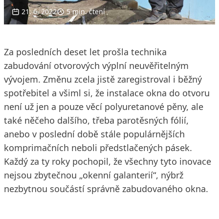
21. 6. 2022
5 min. čtení
Za posledních deset let prošla technika
zabudování otvorových výplní neuvěřitelným
vývojem. Změnu zcela jistě zaregistroval i běžný
spotřebitel a všiml si, že instalace okna do otvoru
není už jen a pouze věcí polyuretanové pěny, ale
také něčeho dalšího, třeba parotěsných fólií,
anebo v poslední době stále populárnějších
komprimačních neboli předstlačených pásek.
Každý za ty roky pochopil, že všechny tyto inovace
nejsou zbytečnou „okenní galanterií“, nýbrž
nezbytnou součástí správně zabudovaného okna.