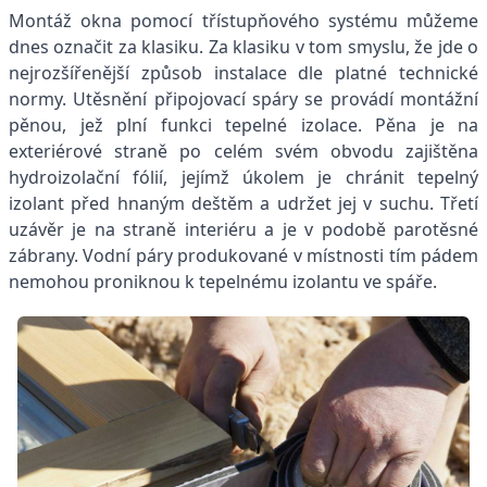
Montáž okna pomocí třístupňového systému můžeme
dnes označit za klasiku. Za klasiku v tom smyslu, že jde o
nejrozšířenější způsob instalace dle platné technické
normy. Utěsnění připojovací spáry se provádí montážní
pěnou, jež plní funkci tepelné izolace. Pěna je na
exteriérové straně po celém svém obvodu zajištěna
hydroizolační fólií, jejímž úkolem je chránit tepelný
izolant před hnaným deštěm a udržet jej v suchu. Třetí
uzávěr je na straně interiéru a je v podobě parotěsné
zábrany. Vodní páry produkované v místnosti tím pádem
nemohou proniknou k tepelnému izolantu ve spáře.