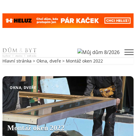
Skip to content
Men
Hlavní stránka
>
Okna, dveře
> Montáž oken 2022
Zpět na Okna, dveře
OKNA, DVEŘE
Montáž oken 2022