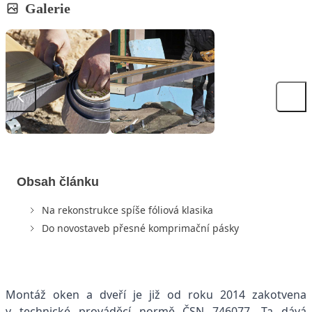
Galerie
Obsah článku
Na rekonstrukce spíše fóliová klasika
Do novostaveb přesné komprimační pásky
Montáž oken a dveří je již od roku 2014 zakotvena
v technické prováděcí normě ČSN 746077. Ta dává