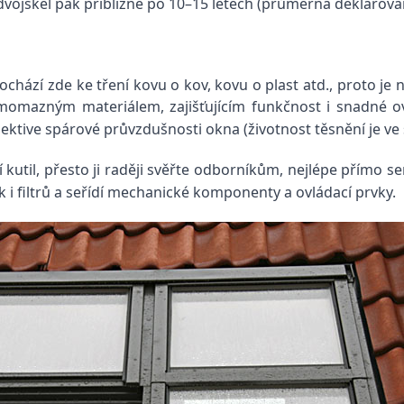
ojskel pak přibližně po 10–15 letech (průměrná deklarovaná
hází zde ke tření kovu o kov, kovu o plast atd., proto je n
momazným materiálem, zajišťujícím funkčnost i snadné o
pektive spárové průvzdušnosti okna (životnost těsnění je ve
kutil, přesto ji raději svěřte odborníkům, nejlépe přímo s
k i filtrů a seřídí mechanické komponenty a ovládací prvky.