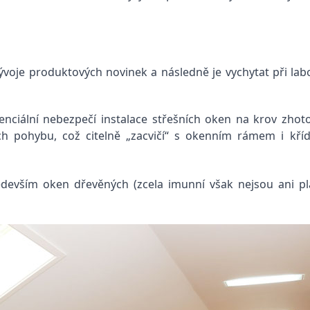
 vývoje produktových novinek a následně je vychytat při l
enciální nebezpečí instalace střešních oken na krov zhoto
ich pohybu, což citelně „zacvičí“ s okenním rámem i kří
devším oken dřevěných (zcela imunní však nejsou ani pla