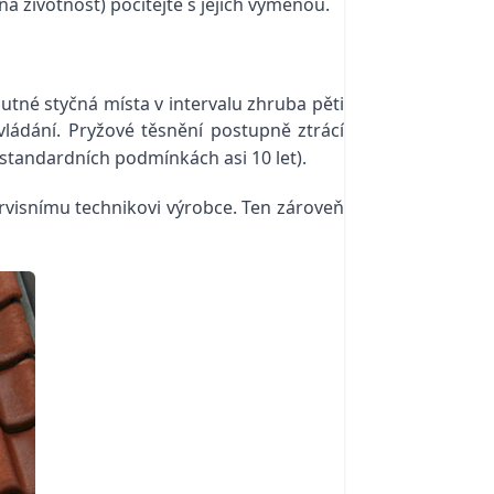
 životnost) počítejte s jejich výměnou.
utné styčná místa v intervalu zhruba pěti
vládání.
Pryžové těsnění postupně ztrácí
 standardních podmínkách asi 10 let).
ervisnímu technikovi výrobce. Ten zároveň