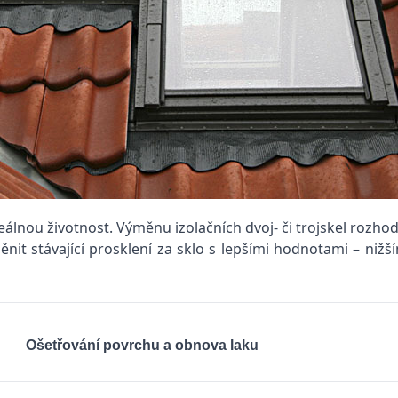
lnou životnost. Výměnu izolačních dvoj- či trojskel rozhod
nit stávající prosklení za sklo s lepšími hodnotami – nižš
Ošetřování povrchu a obnova laku