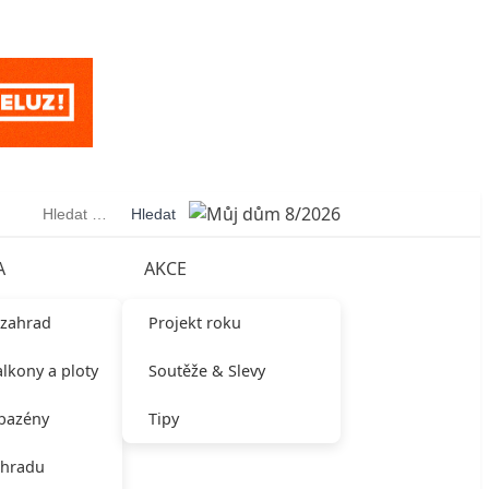
Vyhledávání
A
AKCE
 zahrad
Projekt roku
alkony a ploty
Soutěže & Slevy
 bazény
Tipy
ahradu