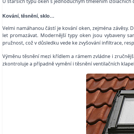
U starších typů oken s jednoduchým tmelením izolačních dv
Kování, těsnění, sklo…
Velmi namáhanou částí je kování oken, zejména závěsy. Doc
let promazávat. Modernější typy oken jsou vybaveny sa
pružnost, což v důsledku vede ke zvyšování infiltrace, res
Výměnu těsnění mezi křídlem a rámem zvládne i zručnější 
zkontroluje a případně vymění i těsnění ventilačních klape