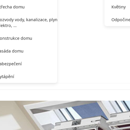
třecha domu
Květiny
ozvody vody, kanalizace, plynu,
Odpočine
lektro, …
onstrukce domu
asáda domu
abezpečení
ytápění