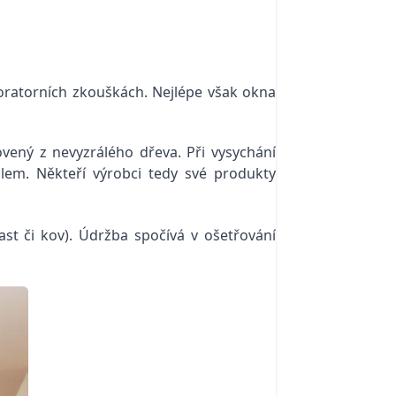
aboratorních zkouškách. Nejlépe však okna
vený z nevyzrálého dřeva. Při vysychání
dlem.
Někteří výrobci tedy své produkty
st či kov). Údržba spočívá v ošetřování