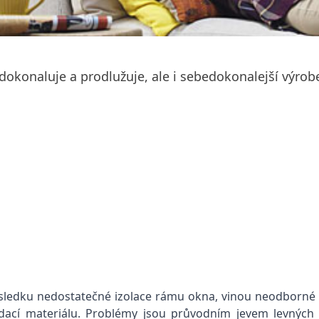
 zdokonaluje a prodlužuje, ale i sebedokonalejší výro
 důsledku nedostatečné izolace rámu okna, vinou neodborn
cí materiálu. Problémy jsou průvodním jevem levných a