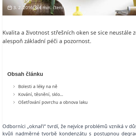
3. 2. 2016
4 min. čtení
Kvalita a životnost střešních oken se sice neustále
alespoň základní péči a pozornost.
Obsah článku
Bolesti a léky na ně
Kování, těsnění, sklo…
Ošetřování povrchu a obnova laku
Odborníci „oknaři“ tvrdí, že nejvíce problémů vzniká v
kvůli nadměrné tvorbě kondenzátu s postupnou degrada