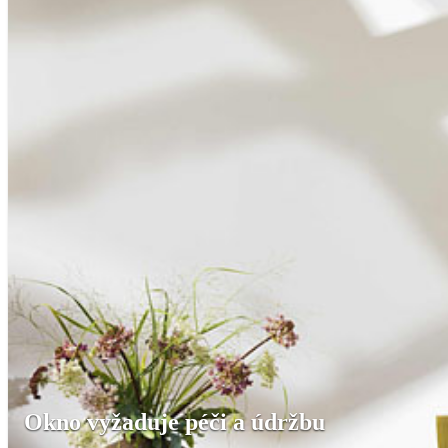
Okno vyžaduje péči a údržbu