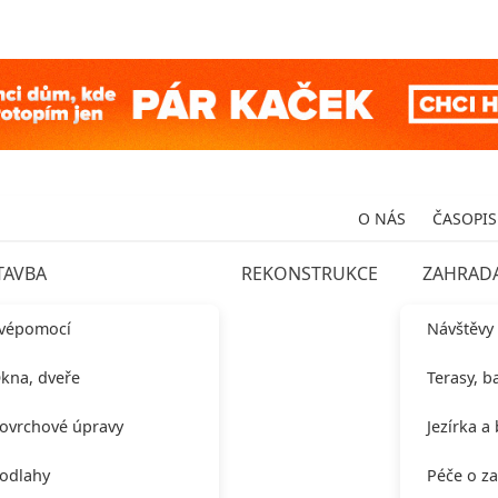
O NÁS
ČASOPIS
TAVBA
REKONSTRUKCE
ZAHRAD
vépomocí
Návštěvy
kna, dveře
Terasy, b
ovrchové úpravy
Jezírka a
odlahy
Péče o z