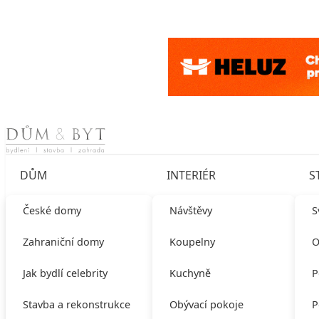
Skip to content
DŮM
INTERIÉR
S
České domy
Návštěvy
S
Zahraniční domy
Koupelny
O
Jak bydlí celebrity
Kuchyně
P
Stavba a rekonstrukce
Obývací pokoje
P