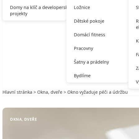
Domy na klíč a developerské
Ložnice
S
projekty
Dětské pokoje
R
e
Domácí fitness
K
Pracovny
F
Šatny a prádelny
Z
Bydlíme
V
Hlavní stránka
>
Okna, dveře
> Okno vyžaduje péči a údržbu
Zpět na Okna, dveře
OKNA, DVEŘE