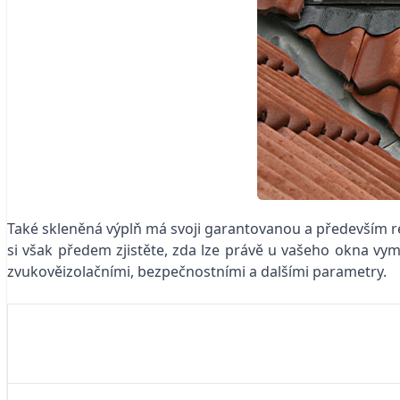
Také skleněná výplň má svoji garantovanou a především reá
si však předem zjistěte, zda lze právě u vašeho okna vymě
zvukověizolačními, bezpečnostními a dalšími parametry.