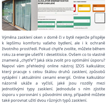
Výměna zasklení oken v domě či v bytě nejenže přispěje
k lepšímu komfortu vašeho bydlení, ale i k ochraně
životního prostředí. Pokud chytře zvolíte, můžete během
roku za energie ušetřit i desetitisíce. Ovšem co to vlastně
znamená „chytře“? Jaká skla zvolit pro optimální úsporu?
Napoví vám přehledný online nástroj IZOS kalkulátor,
který pracuje s celou škálou druhů zasklení, způsobů
vytápění i aktuálními cenami energií. Online kalkulátor
názorně ukáže a vyčíslí, jaké jsou rozdíly mezi
jednotlivými typy zasklení. Jednoduše s ním zjistíte
úsporu v porovnání s původními okny, případně můžete
také porovnat užití dvou různých typů zasklení.