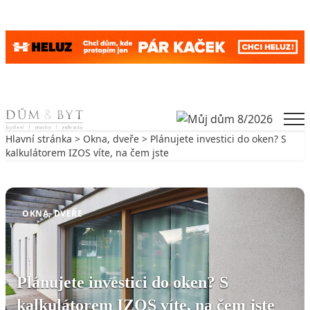
Skip to content
Men
Hlavní stránka
>
Okna, dveře
> Plánujete investici do oken? S
kalkulátorem IZOS víte, na čem jste
Zpět na Okna, dveře
OKNA, DVEŘE
Plánujete investici do oken? S
kalkulátorem IZOS víte, na čem jste