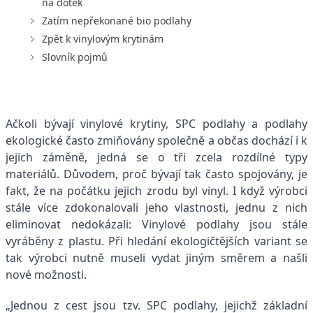
na dotek
Zatím nepřekonané bio podlahy
Zpět k vinylovým krytinám
Slovník pojmů
Ačkoli bývají vinylové krytiny, SPC podlahy a podlahy
ekologické často zmiňovány společně a občas dochází i k
jejich záměně, jedná se o tři zcela rozdílné typy
materiálů. Důvodem, proč bývají tak často spojovány, je
fakt, že na počátku jejich zrodu byl vinyl. I když výrobci
stále více zdokonalovali jeho vlastnosti, jednu z nich
eliminovat nedokázali: Vinylové podlahy jsou stále
vyráběny z plastu. Při hledání ekologičtějších variant se
tak výrobci nutně museli vydat jiným směrem a našli
nové možnosti.
„Jednou z cest jsou tzv. SPC podlahy, jejichž základní