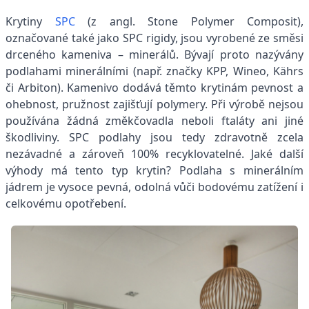
Krytiny
SPC
(z angl. Stone Polymer Composit),
označované také jako SPC rigidy, jsou vyrobené ze směsi
drceného kameniva – minerálů. Bývají proto nazývány
podlahami minerálními (např. značky KPP, Wineo, Kährs
či Arbiton). Kamenivo dodává těmto krytinám pevnost a
ohebnost, pružnost zajišťují polymery. Při výrobě nejsou
používána žádná změkčovadla neboli ftaláty ani jiné
škodliviny. SPC podlahy jsou tedy zdravotně zcela
nezávadné a zároveň 100% recyklovatelné. Jaké další
výhody má tento typ krytin? Podlaha s minerálním
jádrem je vysoce pevná, odolná vůči bodovému zatížení i
celkovému opotřebení.