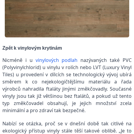
Zpět k vinylovým krytinám
Nicméně i u
vinylových podlah
nazývaných také PVC
(Polyvinylchlorid) u vinylu v rolích nebo LVT (Luxury Vinyl
Tiles) u provedení v dílcích se technologický vývoj ubírá
směrem k co nejekologičtějšímu materiálu a řada
výrobců nahradila ftaláty jinými změkčovadly. Současné
vinyly jsou tak již většinou bez ftalátů, a pokud už tento
typ změkčovadel obsahují, je jejich množství zcela
minimální a pro zdraví tak bezpečné.
Nabízí se otázka, proč se v dnešní době tak citlivé na
ekologický přístup vinyly stále těší takové oblibě. „Je to