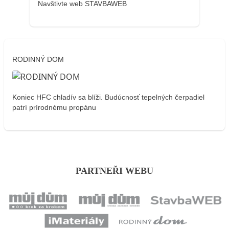
Navštivte web STAVBAWEB
RODINNÝ DOM
Koniec HFC chladív sa blíži. Budúcnosť tepelných čerpadiel
patrí prírodnému propánu
PARTNEŘI WEBU