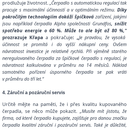
prodlužuje životnost.
„Čerpadlo s automatickou regulací tak
pracuje s maximální účinností a v optimálním režimu.
Díky
pokročilým technologiím dokáží špičková
zařízení, jakými
jsou například čerpadla Alpha společnosti Grundfos
, snížit
spotřebu energie o 60 %. Může to ale být až 80 %,“
prozrazuje Křapa
a pokračuje
: „
Je pravdou, že vysoká
účinnost se promítá i do vyšší nákupní ceny. Ovšem
návratnost investice je relativně rychlá. Při výměně starého
neregulovaného čerpadla za špičkové čerpadlo s regulací, je
návratnost kalkulována v průměru na 14 měsíců. Náklad
samotného pořízení úsporného čerpadla se pak vrátí
v průměru do tří let.“
4. Záruční a pozáruční servis
Určitě mějte na paměti, že i přes kvalitu kupovaného
čerpadla, se něco může pokazit.
„Musíte mít jistotu, že
firma, od které čerpadlo kupujete, zajišťuje pro danou značku
čerpadla kvalitní záruční i pozáruční servis. Také je důležité,