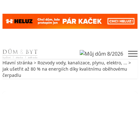
Skip to content
Men
Hlavní stránka
>
Rozvody vody, kanalizace, plynu, elektro, ...
>
Jak ušetřit až 80 % na energiích díky kvalitnímu oběhovému
čerpadlu
Zpět na Rozvody vody, kanalizace, plynu, elektro, ...
ROZVODY VODY, KANALIZACE, PLYNU, ELEKTRO, ...
Jak ušetřit až 80 % na energiích díky
kvalitnímu oběhovému čerpadlu