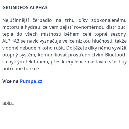
GRUNDFOS ALPHA3
Nejúčinnější čerpadlo na trhu díky zdokonalenému
motoru a hydraulice vám zajistí rovnoměrnou distribuci
tepla do všech místností během celé topné sezony.
ALPHA3 se navíc vyznačuje velice nízkou hlučností, takže
v domě nebude nikoho rušit. Dokážete díky němu vyvážit
otopný systém, komunikovat prostřednictvím Bluetooth
s chytrým telefonem, přes který lehce nastavíte všechny
potřebné funkce.
Více na
Pumpa.cz
SDÍLET
Facebook
X
LinkedIn
Email