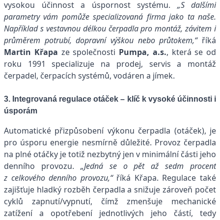
vysokou účinnost a úspornost systému.
„S dalšími
parametry vám pomůže specializovaná firma jako ta naše.
Například s
vestavnou délkou čerpadla pro montáž, závitem i
průměrem potrubí, dopravní výškou nebo průtokem,“
říká
Martin Křapa
ze společnosti
Pumpa, a.s.
, která se od
roku 1991 specializuje na prodej, servis a montáž
čerpadel, čerpacích systémů, vodáren a jímek.
3. Integrovaná regulace otáček – klíč k vysoké účinnosti i
úsporám
Automatické přizpůsobení výkonu čerpadla (otáček), je
pro úsporu energie nesmírně důležité. Provoz čerpadla
na plné otáčky je totiž nezbytný jen v minimální části jeho
denního provozu.
„Jedná se o pět až sedm procent
z celkového denního provozu,“
říká Křapa. Regulace také
zajišťuje hladký rozběh čerpadla a snižuje zároveň počet
cyklů zapnutí/vypnutí, čímž zmenšuje mechanické
zatížení a opotřebení jednotlivých jeho částí, tedy