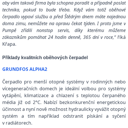
aby vám taková firma byla schopna poradit a případně poslat
technika, pokud to bude třeba. Když vám totiž oběhové
čerpadlo vypoví službu a před Štědrým dnem máte najednou
doma zimu, nemůžete na opravu čekat týden. I proto jsme v
Pumpě zřídili nonstop servis, díky kterému můžeme
zákazníkům pomáhat 24 hodin denně, 365 dní v roce,“
říká
Křapa.
Příklady kvalitních oběhových čerpadel
GRUNDFOS ALPHA2
Čerpadlo pro menší otopné systémy v rodinných nebo
vícegeneračních domech je ideální volbou pro systémy
vytápění, klimatizace a chlazení s teplotou čerpaného
média již od 2°C. Nabízí bezkonkurenční energetickou
účinnost a nyní nově možnost hydraulicky vyvážit otopný
systém a tím například odstranit pískání a syčení
v radiátorech.