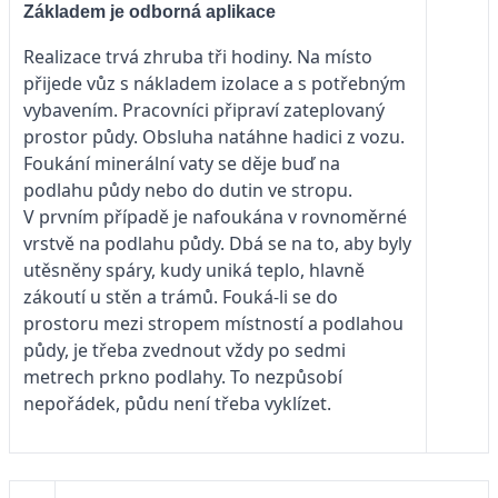
Základem je odborná aplikace
Realizace trvá zhruba tři hodiny. Na místo
přijede vůz s nákladem izolace a s potřebným
vybavením. Pracovníci připraví zateplovaný
prostor půdy. Obsluha natáhne hadici z vozu.
Foukání minerální vaty se děje buď na
podlahu půdy nebo do dutin ve stropu.
V prvním případě je nafoukána v rovnoměrné
vrstvě na podlahu půdy. Dbá se na to, aby byly
utěsněny spáry, kudy uniká teplo, hlavně
zákoutí u stěn a trámů. Fouká-li se do
prostoru mezi stropem místností a podlahou
půdy, je třeba zvednout vždy po sedmi
metrech prkno podlahy. To nezpůsobí
nepořádek, půdu není třeba vyklízet.