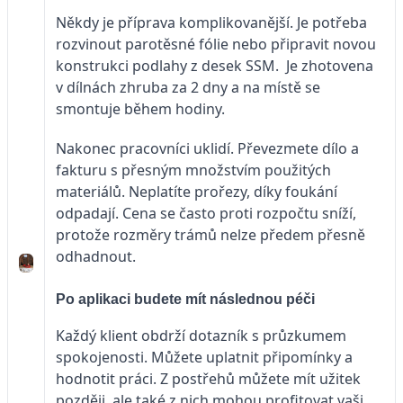
Někdy je příprava komplikovanější. Je potřeba
rozvinout parotěsné fólie nebo připravit novou
konstrukci podlahy z desek SSM. Je zhotovena
v dílnách zhruba za 2 dny a na místě se
smontuje během hodiny.
Nakonec pracovníci uklidí. Převezmete dílo a
fakturu s přesným množstvím použitých
materiálů. Neplatíte prořezy, díky foukání
odpadají. Cena se často proti rozpočtu sníží,
protože rozměry trámů nelze předem přesně
odhadnout.
Po aplikaci budete mít následnou péči
Každý klient obdrží dotazník s průzkumem
spokojenosti. Můžete uplatnit připomínky a
hodnotit práci. Z postřehů můžete mít užitek
později, ale také z nich mohou profitovat vaši