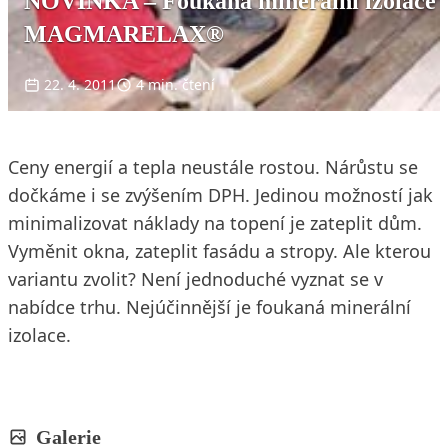
NOVINKA – Foukaná minerální izolace
MAGMARELAX®
22. 4. 2011
4 min. čtení
Ceny energií a tepla neustále rostou. Nárůstu se
dočkáme i se zvýšením DPH. Jedinou možností jak
minimalizovat náklady na topení je zateplit dům.
Vyměnit okna, zateplit fasádu a stropy. Ale kterou
variantu zvolit? Není jednoduché vyznat se v
nabídce trhu. Nejúčinnější je foukaná minerální
izolace.
Galerie