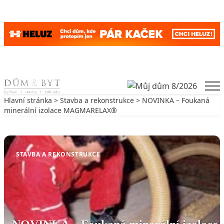
Skip to content
Men
Hlavní stránka
>
Stavba a rekonstrukce
> NOVINKA – Foukaná
minerální izolace MAGMARELAX®
Zpět na Stavba a rekonstrukce
STAVBA A REKONSTRUKCE