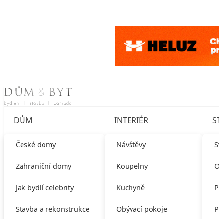
Skip to content
DŮM
INTERIÉR
S
České domy
Návštěvy
S
Zahraniční domy
Koupelny
O
Jak bydlí celebrity
Kuchyně
P
Stavba a rekonstrukce
Obývací pokoje
P