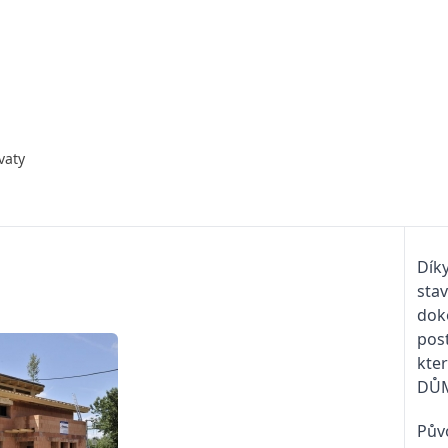
vaty
Díky
stav
doko
post
kte
DŮM
Pův