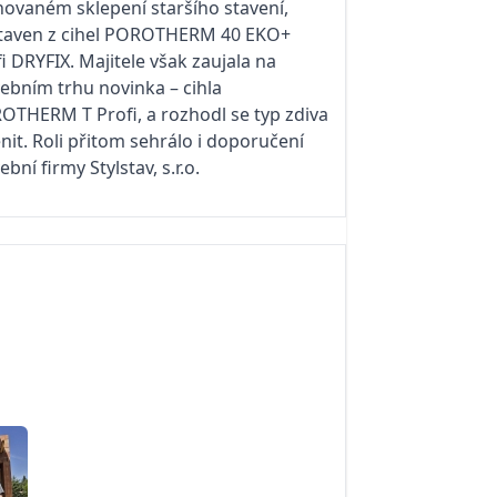
hovaném sklepení staršího stavení,
taven z cihel POROTHERM 40 EKO+
i DRYFIX. Majitele však zaujala na
ebním trhu novinka – cihla
OTHERM T Profi, a rozhodl se typ zdiva
it. Roli přitom sehrálo i doporučení
ební firmy Stylstav, s.r.o.