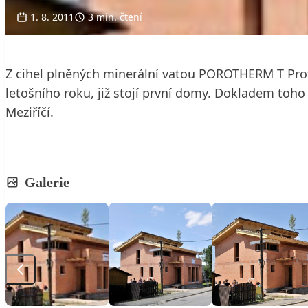
1. 8. 2011
3 min. čtení
Z cihel plněných minerální vatou POROTHERM T Profi
letošního roku, již stojí první domy. Dokladem toh
Meziříčí.
Galerie