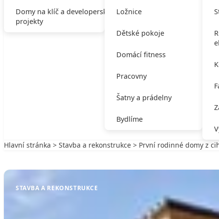
Domy na klíč a developerské
Ložnice
S
projekty
Dětské pokoje
R
e
Domácí fitness
K
Pracovny
F
Šatny a prádelny
Z
Bydlíme
V
Hlavní stránka
>
Stavba a rekonstrukce
> První rodinné domy z c
Zpět na Stavba a rekonstrukce
STAVBA A REKONSTRUKCE