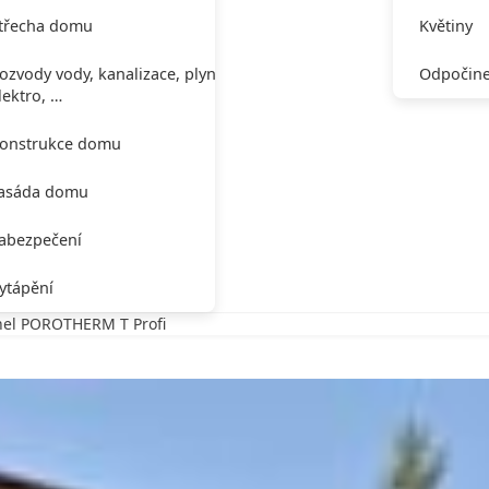
třecha domu
Květiny
ozvody vody, kanalizace, plynu,
Odpočine
lektro, …
onstrukce domu
asáda domu
abezpečení
ytápění
ihel POROTHERM T Profi