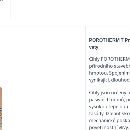
POROTHERM T Prof
vaty
Cihly POROTHERM T
přírodního staveb
hmotou. Spojením 
vynikající, dlouho
Cihly jsou určeny 
pasivních domů, p
vysokou tepelnou i
fasády. Izolant skr
mechanické poškoz
povětrnostní vlivy.