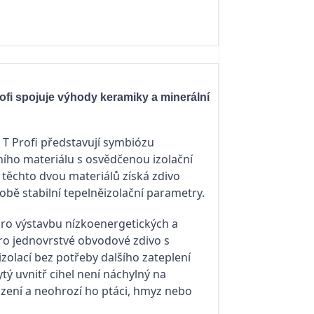
i spojuje výhody keramiky a minerální
 Profi představují symbiózu
ního materiálu s osvědčenou izolační
těchto dvou materiálů získá zdivo
době stabilní tepelněizolační parametry.
pro výstavbu nízkoenergetických a
ro jednovrstvé obvodové zdivo s
zolací bez potřeby dalšího zateplení
ytý uvnitř cihel není náchylný na
ení a neohrozí ho ptáci, hmyz nebo