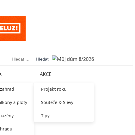
Vyhledávání
A
AKCE
 zahrad
Projekt roku
alkony a ploty
Soutěže & Slevy
 bazény
Tipy
ahradu