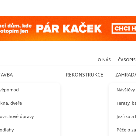
O NÁS
ČASOPIS
TAVBA
REKONSTRUKCE
ZAHRAD
vépomocí
Návštěvy
kna, dveře
Terasy, b
ovrchové úpravy
Jezírka a
odlahy
Péče o z