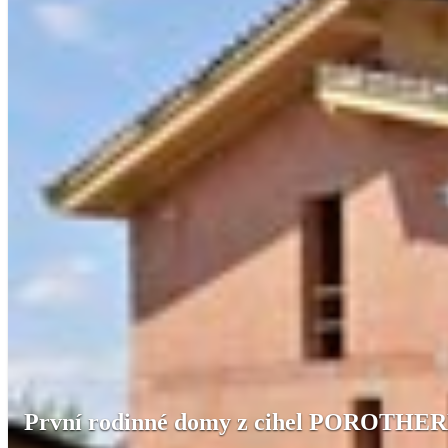
První rodinné domy z cihel POROTHER