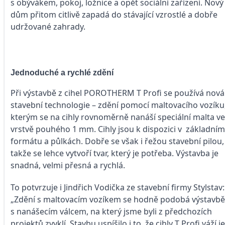
s obývákem, pokoj, ložnice a opět sociální zařízení. Nový
dům přitom citlivě zapadá do stávající vzrostlé a dobře
udržované zahrady.
Jednoduché a rychlé zdění
Při výstavbě z cihel POROTHERM T Profi se používá nová
stavební technologie – zdění pomocí maltovacího vozíku
kterým se na cihly rovnoměrně nanáší speciální malta ve
vrstvě pouhého 1 mm. Cihly jsou k dispozici v základním
formátu a půlkách. Dobře se však i řežou stavební pilou,
takže se lehce vytvoří tvar, který je potřeba. Výstavba je
snadná, velmi přesná a rychlá.
To potvrzuje i Jindřich Vodička ze stavební firmy Stylstav:
„Zdění s maltovacím vozíkem se hodně podobá výstavbě
s nanášecím válcem, na který jsme byli z předchozích
projektů zvyklí. Stavbu uspíšilo i to, že cihly T Profi váží j