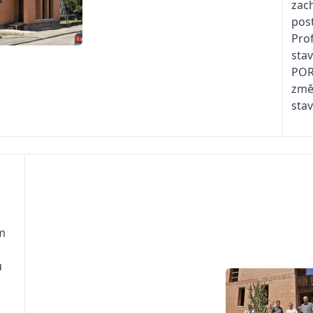
zac
pos
Prof
stav
POR
změn
stav
ám
u