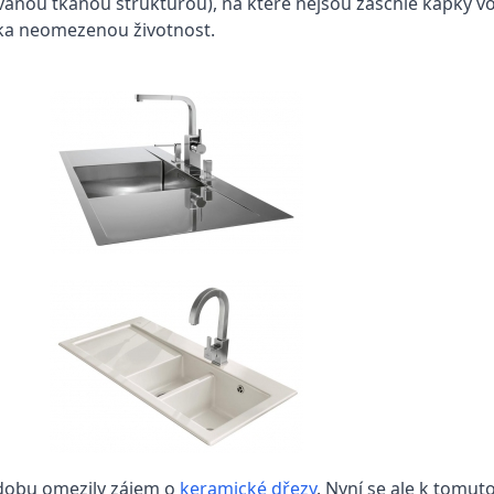
anou tkanou strukturou), na které nejsou zaschlé kapky vo
křka neomezenou životnost.
dobu omezily zájem o
keramické dřezy
. Nyní se ale k tomut