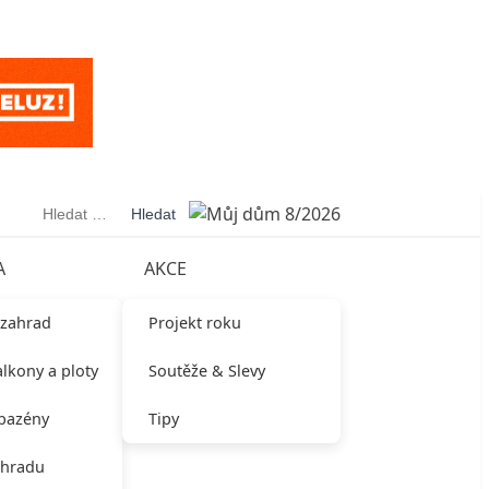
Vyhledávání
A
AKCE
 zahrad
Projekt roku
alkony a ploty
Soutěže & Slevy
 bazény
Tipy
ahradu