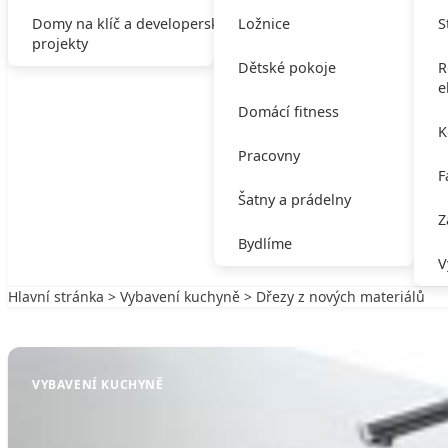
Domy na klíč a developerské
Ložnice
S
projekty
Dětské pokoje
R
e
Domácí fitness
K
Pracovny
F
Šatny a prádelny
Z
Bydlíme
V
Hlavní stránka
>
Vybavení kuchyně
> Dřezy z nových materiálů
Zpět na Vybavení kuchyně
VYBAVENÍ KUCHYNĚ