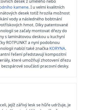
covních desek z umělého nebo
rodního kamene
. I u velmi kvalitních
inátových desek totiž hrozila možnost
ékání vody a následného bobtnání
votřískových hmot. Díky patentované
hnologii se začaly montovat dřezy do
iny s laminátovou deskou u kuchyní
čky ROTPUNKT a nyní podobnou
nologii nabízí také značka
KORYNA
.
antní řešení představují kompozitní
eriály, které umožňují zhotovení dřezu
o bezspárové součásti pracovní desky.
, jejíž zářivý lesk se hůře udržuje, je