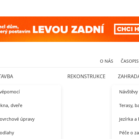
O NÁS
ČASOPIS
TAVBA
REKONSTRUKCE
ZAHRAD
vépomocí
Návštěvy
kna, dveře
Terasy, b
ovrchové úpravy
Jezírka a
odlahy
Péče o z