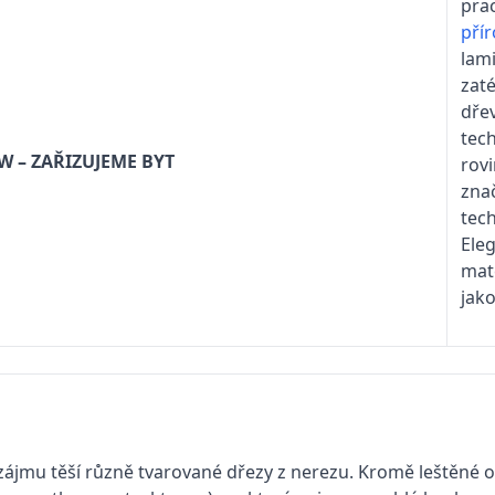
pra
pří
lam
zat
dře
tec
W – ZAŘIZUJEME BYT
rov
zna
tech
Eleg
mat
jak
ájmu těší různě tvarované dřezy z nerezu. Kromě leštěné oceli