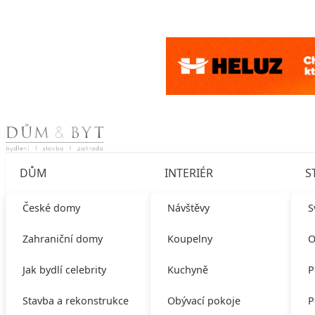
Skip to content
DŮM
INTERIÉR
S
České domy
Návštěvy
S
Zahraniční domy
Koupelny
O
Jak bydlí celebrity
Kuchyně
P
Stavba a rekonstrukce
Obývací pokoje
P