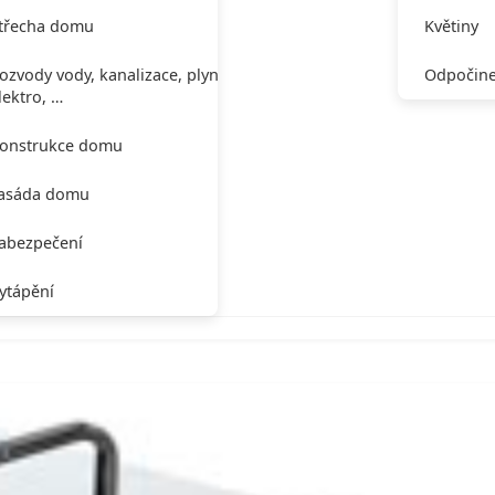
třecha domu
Květiny
ozvody vody, kanalizace, plynu,
Odpočine
lektro, …
onstrukce domu
asáda domu
abezpečení
ytápění