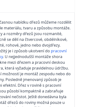
časnou nabídku dřezů můžeme rozdělit
le materiálu, tvaru a způsobu montáže.
ry a rozměry dřezů jsou rozmanité,
ně se dělí na čtvercové, obdélníkové,
té, rohové, jedno nebo dvojdřezy.
žitý je i způsob ukotvení do
pracovní
ky
. U nejjednodušší montáže shora
ikne mezi dřezem a pracovní deskou
ra, která vyžaduje pravidelnou údržbu.
ší možností je montáž zespodu nebo do
iny. Posledně jmenovaný způsob je
i efektní. Dřez v rovině s pracovní
kou působí kompaktně a zabraňuje
ování nečistot. Ještě donedávna byla
táž dřezů do roviny možná pouze u