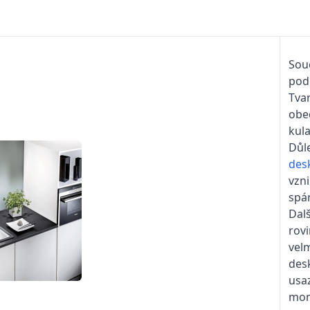
Sou
pod
Tva
obec
kula
Důle
des
vzn
spá
Dal
rov
velm
des
usaz
mon