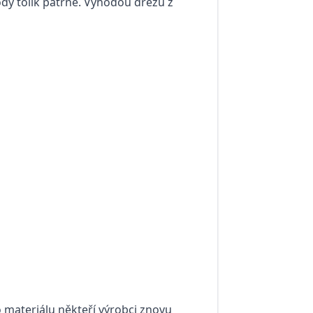
dy tolik patrné. Výhodou dřezů z
o materiálu někteří výrobci znovu