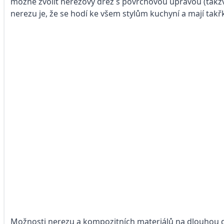
možné zvolit nerezový dřez s povrchovou úpravou (takzv
nerezu je, že se hodí ke všem stylům kuchyní a mají ta
Možnosti nerezu a kompozitních materiálů na dlouhou 