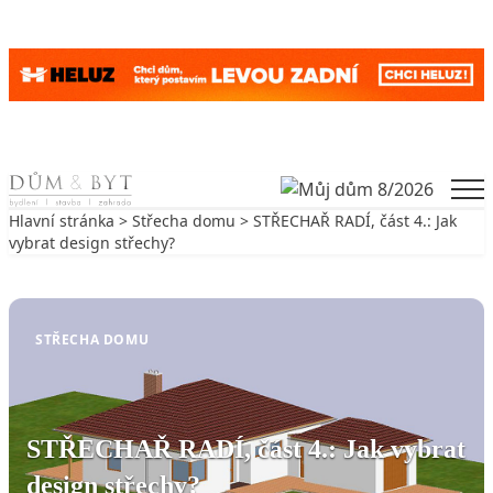
Skip to content
Men
Hlavní stránka
>
Střecha domu
> STŘECHAŘ RADÍ, část 4.: Jak
vybrat design střechy?
Zpět na Střecha domu
STŘECHA DOMU
STŘECHAŘ RADÍ, část 4.: Jak vybrat
design střechy?