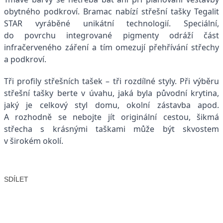
obytného podkroví. Bramac nabízí střešní tašky Tegalit
STAR vyráběné unikátní technologií. Speciální,
do povrchu integrované pigmenty odráží část
infračerveného záření a tím omezují přehřívání střechy
a podkroví.
Tři profily střešních tašek – tři rozdílné styly. Při výběru
střešní tašky berte v úvahu, jaká byla původní krytina,
jaký je celkový styl domu, okolní zástavba apod.
A rozhodně se nebojte jít originální cestou, šikmá
střecha s krásnými taškami může být skvostem
v širokém okolí.
SDÍLET
Facebook
X
LinkedIn
Email