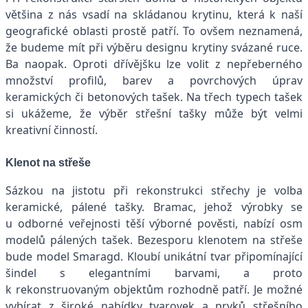
většina z nás vsadí na skládanou krytinu, která k naší
geografické oblasti prostě patří. To ovšem neznamená,
že budeme mít při výběru designu krytiny svázané ruce.
Ba naopak. Oproti dřívějšku lze volit z nepřeberného
množství profilů, barev a povrchových úprav
keramických či betonových tašek. Na třech typech tašek
si ukážeme, že výběr střešní tašky může být velmi
kreativní činností.
Klenot na střeše
Sázkou na jistotu při rekonstrukci střechy je volba
keramické, pálené tašky. Bramac, jehož výrobky se
u odborné veřejnosti těší výborné pověsti, nabízí osm
modelů pálených tašek. Bezesporu klenotem na střeše
bude model Smaragd. Kloubí unikátní tvar připomínající
šindel s elegantními barvami, a proto
k rekonstruovaným objektům rozhodně patří. Je možné
vybírat z široké nabídky tvarovek a prvků střešního