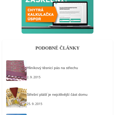
PODOBNÉ ČLÁNKY
Hliníkový těsnicí pás na střechu
2. 9. 2015
Střešní plášť je nejcitlivější část domu
25. 9. 2015