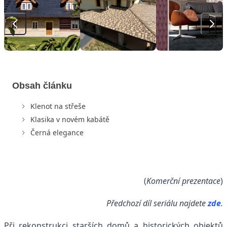
Obsah článku
Klenot na střeše
Klasika v novém kabátě
Černá elegance
(
Komerční prezentace
)
Předchozí díl seriálu najdete
zde
.
Při rekonstrukci starších domů a historických objektů