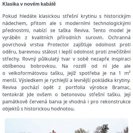
Klasika v novém kabátě
Pokud hledáte klasickou střešní krytinu s historickým
nádechem, přitom ale s moderními technologickými
přednostmi, nabízí se taška Reviva. Tento model je
vyráběn z kvalitních přírodních surovin. Ochranná
povrchová vrstva Protector zajišťuje odolnost proti
oděru, barevnou stálost i lepší odolnost proti znečištění
střechy. Rovný půlkulatý tvar v sobě nezapře inspiraci
oblíbenou bobrovkou. Na rozdíl od ní jde ale
o velkoformátovou tašku, jejíž spotřeba je na 1 m²
menší. Výsledkem je rychlejší a levnější pokládka krytiny.
Reviva pochází opět z portfolia výrobce Bramac,
tentokrát jde ovšem o betonovou střešní tašku. Její
památkově červená barva je vhodná i pro rekonstrukce
objektů s historickou hodnotou.