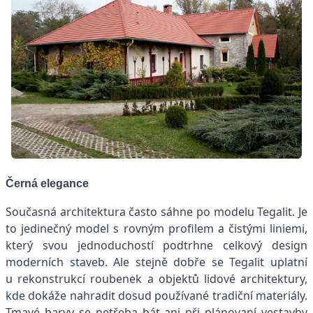
Černá elegance
Současná architektura často sáhne po modelu Tegalit. Je
to jedinečný model s rovným profilem a čistými liniemi,
který svou jednoduchostí podtrhne celkový design
moderních staveb. Ale stejně dobře se Tegalit uplatní
u rekonstrukcí roubenek a objektů lidové architektury,
kde dokáže nahradit dosud používané tradiční materiály.
Tmavé barvy se netřeba bát ani při plánovaní vestavby