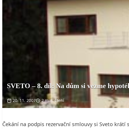
SVETO – 8. díl: Na dům si vezme hypoté
20. 11. 2007
2 min. čtení
Čekání na podpis rezervační smlouvy si Sveto krátí