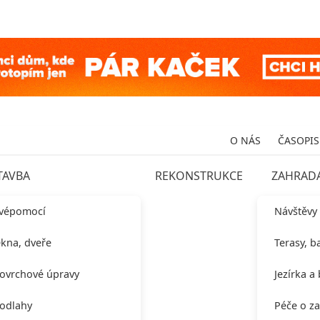
O NÁS
ČASOPIS
TAVBA
REKONSTRUKCE
ZAHRAD
vépomocí
Návštěvy
kna, dveře
Terasy, b
ovrchové úpravy
Jezírka a
odlahy
Péče o z