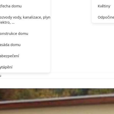
třecha domu
Květiny
ozvody vody, kanalizace, plynu,
Odpočine
lektro, …
onstrukce domu
asáda domu
abezpečení
ytápění
u