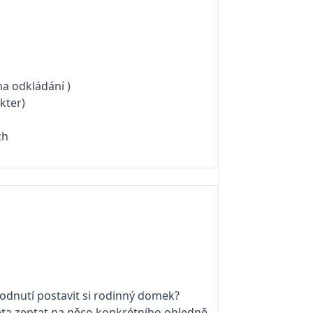
na odkládání )
kter)
ích
odnutí postavit si rodinný domek?
eta zeptat na něco konkrétního ohledně