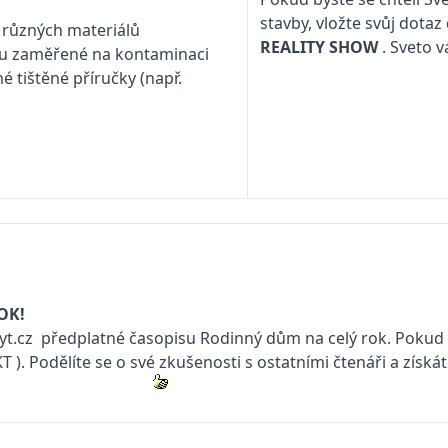
stavby, vložte svůj dotaz
 různých materiálů
REALITY SHOW
. Sveto 
sou zaměřené na kontaminaci
 tištěné příručky (např.
OK!
t.cz
předplatné časopisu
Rodinný dům
na celý rok. Pokud 
KT
). Podělíte se o své zkušenosti s ostatními čtenáři a získ