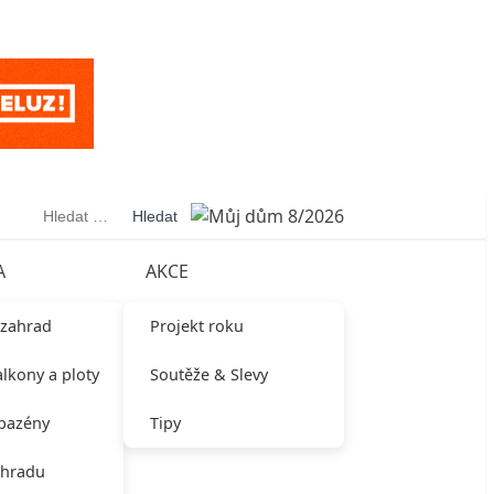
Vyhledávání
A
AKCE
 zahrad
Projekt roku
alkony a ploty
Soutěže & Slevy
 bazény
Tipy
ahradu