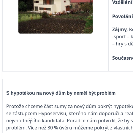
Vzdělání
Povolán
Zájmy, k
-sport – 
– hry s d
Současné
S hypotékou na nový dům by neměl být problém
Protože chceme část sumy za nový dům pokrýt hypotékou
se zástupcem Hyposervisu, kterého nám doporučila reali
nejvhodnějšího kandidáta. Poradce nám potvrdil, že by 
problém. Více než 30 % úvěru můžeme pokrýt z vlastních