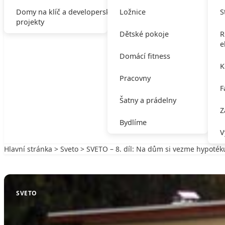
Domy na klíč a developerské
Ložnice
S
projekty
Dětské pokoje
R
e
Domácí fitness
K
Pracovny
F
Šatny a prádelny
Z
Bydlíme
V
Hlavní stránka
>
Sveto
> SVETO – 8. díl: Na dům si vezme hypoték
Zpět na Sveto
SVETO