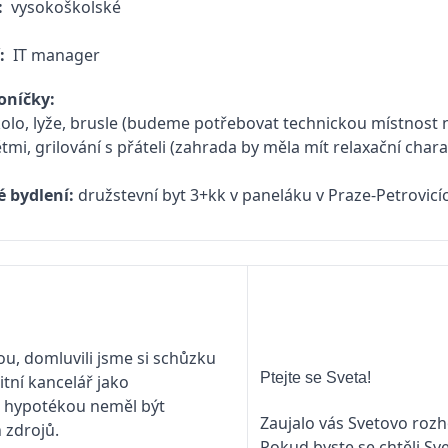
:
vysokoškolské
í:
IT manager
oníčky:
kolo, lyže, brusle (budeme potřebovat technickou místnost 
ětmi, grilování s přáteli (zahrada by měla mít relaxační chara
 bydlení:
družstevní byt 3+kk v paneláku v Praze-Petrovic
, domluvili jsme si schůzku
Ptejte se Sveta!
tní kancelář jako
s hypotékou neměl být
Zaujalo vás Svetovo rozh
 zdrojů.
Pokud byste se chtěli Sv