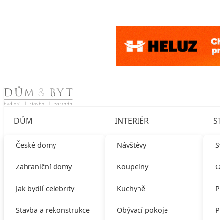
Skip to content
DŮM
INTERIÉR
S
České domy
Návštěvy
S
Zahraniční domy
Koupelny
O
Jak bydlí celebrity
Kuchyně
P
Stavba a rekonstrukce
Obývací pokoje
P