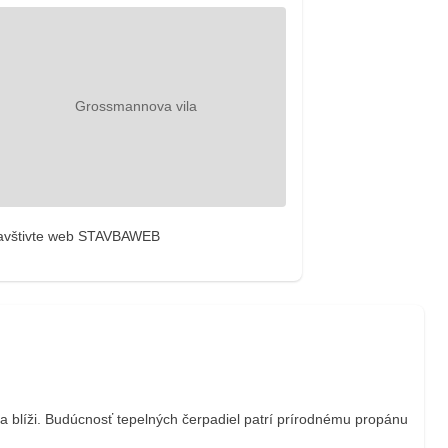
avštivte web STAVBAWEB
a blíži. Budúcnosť tepelných čerpadiel patrí prírodnému propánu