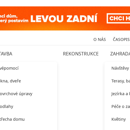
O NÁS
ČASOPIS
TAVBA
REKONSTRUKCE
ZAHRAD
vépomocí
Návštěvy
kna, dveře
Terasy, b
ovrchové úpravy
Jezírka a
odlahy
Péče o z
třecha domu
Květiny