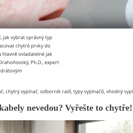
, jak vybrat správný typ
acovat chytré prvky do
a hlavně ovladatelné jak
Drahoňovský, Ph.D., expert
ezdrátovým
ač
,
chytrý vypínač
,
odborník radí
,
typy vypínačů
,
vhodný vyp
kabely nevedou? Vyřešte to chytře!