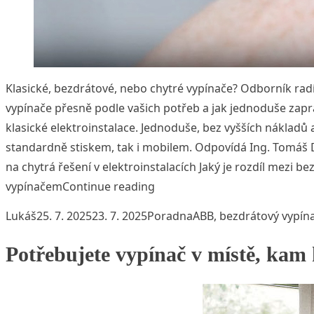
Klasické, bezdrátové, nebo chytré vypínače? Odborník radí
vypínače přesně podle vašich potřeb a jak jednoduše zapr
klasické elektroinstalace. Jednoduše, bez vyšších nákladů 
standardně stiskem, tak i mobilem. Odpovídá Ing. Tomáš 
na chytrá řešení v elektroinstalacích Jaký je rozdíl mezi b
„Jak vybrat správný vypínač“
vypínačem
Continue reading
Posted by
Posted in
Tags:
Lukáš
25. 7. 2025
23. 7. 2025
Poradna
ABB
,
bezdrátový vypín
Potřebujete vypínač v místě, kam 