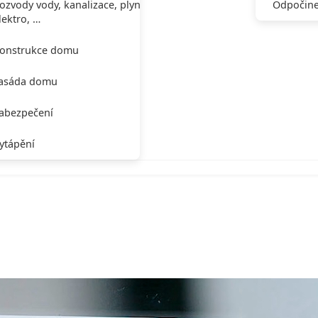
ozvody vody, kanalizace, plynu,
Odpočine
lektro, …
onstrukce domu
asáda domu
abezpečení
ytápění