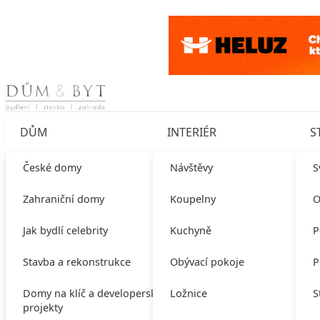
Skip to content
DŮM
INTERIÉR
S
České domy
Návštěvy
S
Zahraniční domy
Koupelny
O
Jak bydlí celebrity
Kuchyně
P
Stavba a rekonstrukce
Obývací pokoje
P
Domy na klíč a developerské
Ložnice
S
projekty