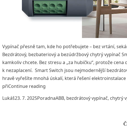
Vypínač přesně tam, kde ho potřebujete – bez vrtání, sekán
Bezdrátový, bezbateriový a bezúdržbový chytrý vypínač Sm
kamkoliv chcete. Bez stresu a „za hubičku“, protože cena 
k nezaplacení. Smart Switch jsou nejmodernější bezdrátov
hravě vyřešíte mnohá úskalí, která řešení elektroinstalace p
„Potřebujete vypínač v místě, kam kab
při
Continue reading
Posted by
Posted in
Tags:
Lukáš
23. 7. 2025
Poradna
ABB
,
bezdrátový vypínač
,
chytrý 
Č