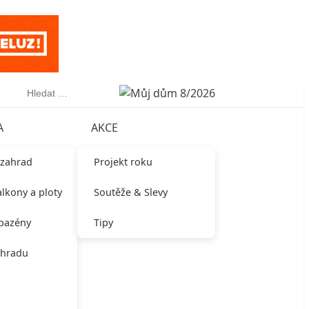
Vyhledávání
A
AKCE
 zahrad
Projekt roku
alkony a ploty
Soutěže & Slevy
 bazény
Tipy
ahradu