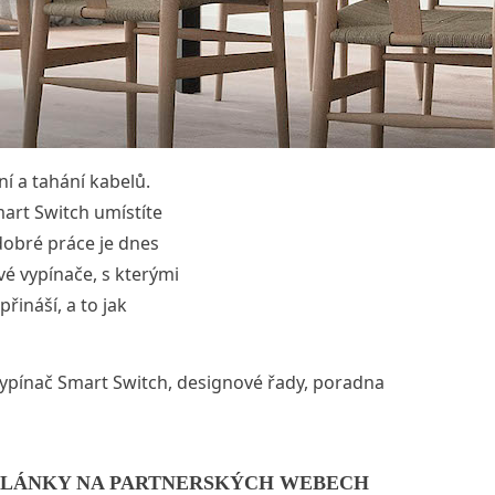
í a tahání kabelů.
art Switch umístíte
dobré práce je dnes
é vypínače, s kterými
řináší, a to jak
ely nevedou? Vyřešte to chytře!“
vypínač Smart Switch
,
designové řady
,
poradna
LÁNKY NA PARTNERSKÝCH WEBECH