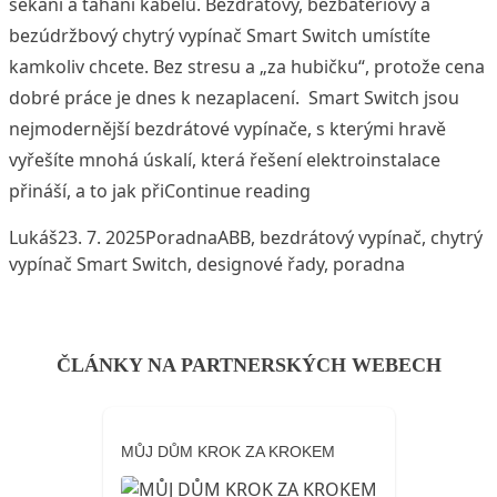
sekání a tahání kabelů. Bezdrátový, bezbateriový a
bezúdržbový chytrý vypínač Smart Switch umístíte
kamkoliv chcete. Bez stresu a „za hubičku“, protože cena
dobré práce je dnes k nezaplacení. Smart Switch jsou
nejmodernější bezdrátové vypínače, s kterými hravě
vyřešíte mnohá úskalí, která řešení elektroinstalace
„Potřebujete vypínač v
přináší, a to jak při
Continue reading
Posted by
Posted in
Tags:
Lukáš
23. 7. 2025
Poradna
ABB
,
bezdrátový vypínač
,
chytrý
vypínač Smart Switch
,
designové řady
,
poradna
ČLÁNKY NA PARTNERSKÝCH WEBECH
MŮJ DŮM KROK ZA KROKEM