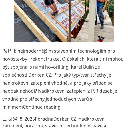
Patří k nejmodernějším stavebním technologiím pro
novostavby i rekonstrukce. O úskalích, která s ní mohou
být spojena, s námi hovořil Ing. Karel Bulín ze
společnosti Dörken CZ. Pro jaký typ/tvar střechy je
nadkrokevní zateplení vhodné, a pro jaký případ se
naopak nehodí? Nadkrokevní zateplení z PIR desek je
vhodné pro střechy jednoduchých tvarů s
„Zaostřeno na nadkrokevní zat
minimem
Continue reading
Posted by
Posted in
Tags:
Lukáš
4. 8. 2025
Poradna
Dörken CZ
,
nadkrokevní
zateplení
,
poradna
,
stavební technologie
Leave a