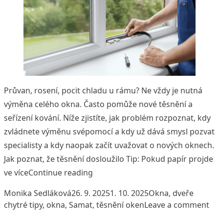
Průvan, rosení, pocit chladu u rámu? Ne vždy je nutná
výměna celého okna. Často pomůže nové těsnění a
seřízení kování. Níže zjistíte, jak problém rozpoznat, kdy
zvládnete výměnu svépomocí a kdy už dává smysl pozvat
specialisty a kdy naopak začít uvažovat o nových oknech.
Jak poznat, že těsnění dosloužilo Tip: Pokud papír projde
„Jak na těsnění oken: kdy pomůže
ve více
Continue reading
Posted by
Posted in
Tags:
Monika Sedláková
26. 9. 2025
1. 10. 2025
Okna, dveře
on
chytré tipy
,
okna
,
Samat
,
těsnění oken
Leave a comment