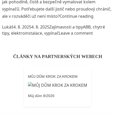
jak pohodlně, čistě a bezpečně vymalovat kolem
vypínačů. Potřebujete další jistič nebo proudový chránič,
„Chytré tip
ale v rozváděči už není místo?
Continue reading
Posted by
Posted in
Tags:
Lukáš
4. 8. 2025
4. 8. 2025
Zajímavosti a tipy
ABB
,
chytré
on Chytré t
tipy
,
elektroinstalace
,
vypínač
Leave a comment
ČLÁNKY NA PARTNERSKÝCH WEBECH
MŮJ DŮM KROK ZA KROKEM
Můj dům 8/2026