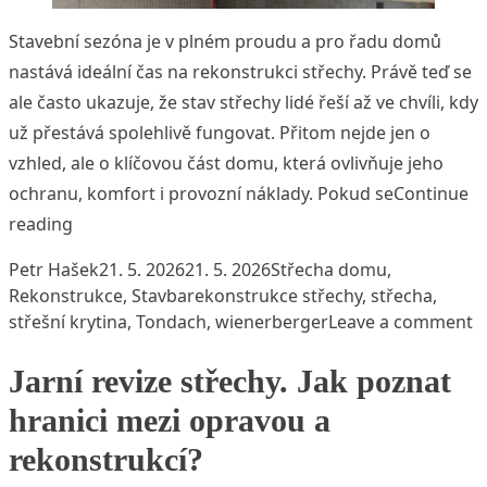
Stavební sezóna je v plném proudu a pro řadu domů
nastává ideální čas na rekonstrukci střechy. Právě teď se
ale často ukazuje, že stav střechy lidé řeší až ve chvíli, kdy
už přestává spolehlivě fungovat. Přitom nejde jen o
vzhled, ale o klíčovou část domu, která ovlivňuje jeho
ochranu, komfort i provozní náklady. Pokud se
Continue
„Jak zvládnout rekonstrukci střechy bez chyb a zb
reading
Posted by
Posted in
Petr Hašek
21. 5. 2026
21. 5. 2026
Střecha domu
,
Tags:
Rekonstrukce
,
Stavba
rekonstrukce střechy
,
střecha
,
o
střešní krytina
,
Tondach
,
wienerberger
Leave a comment
Jarní revize střechy. Jak poznat
hranici mezi opravou a
rekonstrukcí?