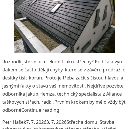
Rozhodli jste se pro rekonstrukci střechy? Pod časovým
tlakem se často dělají chyby, které se v závěru prodraží o
desítky tisíc korun. Proto je třeba začít s čistou hlavou a
jasnými fakty o stavu vaší nemovitosti. Nejdříve pozvěte
odborníka Jakub Hemza, technický specialista z Aliance
taškových střech, radí: „Prvním krokem by mělo vždy být
„Rekonstrukce střechy bez zbyt
odborné
Continue reading
Posted by
Posted in
Tags:
Petr Hašek
7. 7. 2026
3. 7. 2026
Střecha domu
,
Stavba
rekonstrukce
,
rekonstrukce střechy
,
střecha
,
střešní