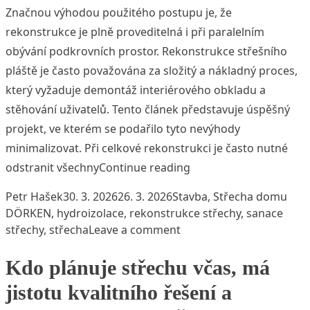
Značnou výhodou použitého postupu je, že
rekonstrukce je plně proveditelná i při paralelním
obývání podkrovních prostor. Rekonstrukce střešního
pláště je často považována za složitý a nákladný proces,
který vyžaduje demontáž interiérového obkladu a
stěhování uživatelů. Tento článek představuje úspěšný
projekt, ve kterém se podařilo tyto nevýhody
minimalizovat. Při celkové rekonstrukci je často nutné
„Sanace střechy s využ
odstranit všechny
Continue reading
Posted by
Posted in
Tags
Petr Hašek
30. 3. 2026
26. 3. 2026
Stavba
,
Střecha domu
DÖRKEN
,
hydroizolace
,
rekonstrukce střechy
,
sanace
on Sanace střechy s vyu
střechy
,
střecha
Leave a comment
Kdo plánuje střechu včas, má
jistotu kvalitního řešení a