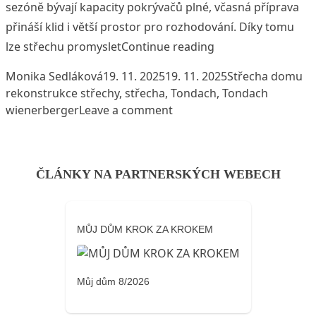
sezóně bývají kapacity pokrývačů plné, včasná příprava
přináší klid i větší prostor pro rozhodování. Díky tomu
„Kdo plánuje střech
lze střechu promyslet
Continue reading
Posted by
Posted in
Ta
Monika Sedláková
19. 11. 2025
19. 11. 2025
Střecha domu
rekonstrukce střechy
,
střecha
,
Tondach
,
Tondach
on Kdo plánuje střechu vča
wienerberger
Leave a comment
ČLÁNKY NA PARTNERSKÝCH WEBECH
MŮJ DŮM KROK ZA KROKEM
Můj dům 8/2026