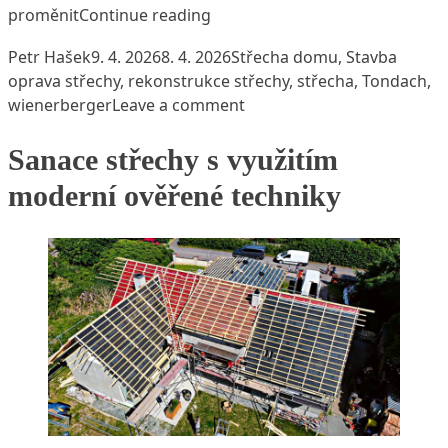
„Jarní revize střechy. Jak pozna
proměnit
Continue reading
Posted by
Posted in
Tags:
Petr Hašek
9. 4. 2026
8. 4. 2026
Střecha domu
,
Stavba
oprava střechy
,
rekonstrukce střechy
,
střecha
,
Tondach
,
on Jarní revize střechy. Ja
wienerberger
Leave a comment
Sanace střechy s využitím
moderní ověřené techniky