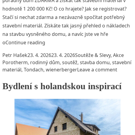
pořádný dům ZDARMA a získat tak stavební materiál v
hodnotě 1 200 000 Kč! O co hrajete? Jak se registrovat?
Stačí si nechat zdarma a nezávazně spočítat potřebný
stavební materiál. Získáte tak jasný přehled o nákladech
na stavbu vysněného domu, a navíc jste ve hře
„Soutěž: Vyhrajte pořádný dům ZDARM
o
Continue reading
Posted by
Posted in
Tags
Petr Hašek
23. 4. 2026
23. 4. 2026
Soutěže & Slevy
,
Akce
Porotherm
,
rodinný dům
,
soutěž
,
stavba domu
,
stavební
on Sout
materiál
,
Tondach
,
wienerberger
Leave a comment
Bydlení s holandskou inspirací