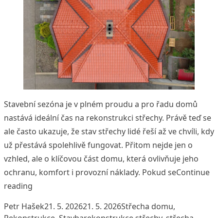
Stavební sezóna je v plném proudu a pro řadu domů
nastává ideální čas na rekonstrukci střechy. Právě teď se
ale často ukazuje, že stav střechy lidé řeší až ve chvíli, kdy
už přestává spolehlivě fungovat. Přitom nejde jen o
vzhled, ale o klíčovou část domu, která ovlivňuje jeho
ochranu, komfort i provozní náklady. Pokud se
Continue
„Jak zvládnout rekonstrukci střechy bez chyb a zb
reading
Posted by
Posted in
Petr Hašek
21. 5. 2026
21. 5. 2026
Střecha domu
,
Tags:
Rekonstrukce
,
Stavba
rekonstrukce střechy
,
střecha
,