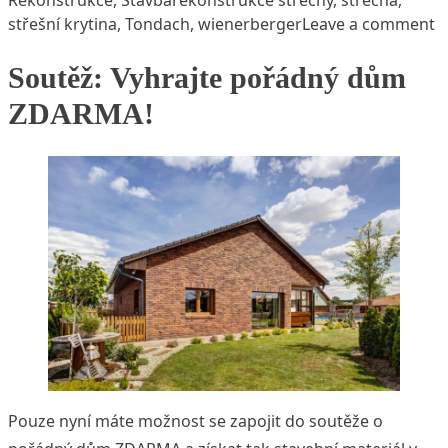
o
střešní krytina
,
Tondach
,
wienerberger
Leave a comment
Soutěž: Vyhrajte pořádný dům
ZDARMA!
Pouze nyní máte možnost se zapojit do soutěže o