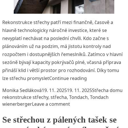
Rekonstrukce střechy patří mezi finančně, časově a
hlavně technologicky náročné investice, které se
nevyplatí nechávat na poslední chvíli. Kdo začne s
plánováním už na podzim, má jistotu kontroly nad
rozpočtem i dostupnějších řemeslníků. Zatímco v hlavní
sezóně bývají kapacity pokrývačů plné, včasná příprava
přináší klid i větší prostor pro rozhodování. Díky tomu
„Kdo plánuje střech
lze střechu promyslet
Continue reading
Posted by
Posted in
Ta
Monika Sedláková
19. 11. 2025
19. 11. 2025
Střecha domu
rekonstrukce střechy
,
střecha
,
Tondach
,
Tondach
on Kdo plánuje střechu vča
wienerberger
Leave a comment
Se střechou z pálených tašek se