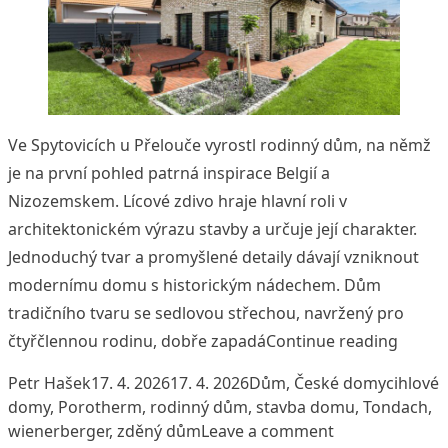
Ve Spytovicích u Přelouče vyrostl rodinný dům, na němž
je na první pohled patrná inspirace Belgií a
Nizozemskem. Lícové zdivo hraje hlavní roli v
architektonickém výrazu stavby a určuje její charakter.
Jednoduchý tvar a promyšlené detaily dávají vzniknout
modernímu domu s historickým nádechem. Dům
tradičního tvaru se sedlovou střechou, navržený pro
„Bydle
čtyřčlennou rodinu, dobře zapadá
Continue reading
Posted by
Posted in
Tags:
Petr Hašek
17. 4. 2026
17. 4. 2026
Dům
,
České domy
cihlové
domy
,
Porotherm
,
rodinný dům
,
stavba domu
,
Tondach
,
on Bydlení s ho
wienerberger
,
zděný dům
Leave a comment