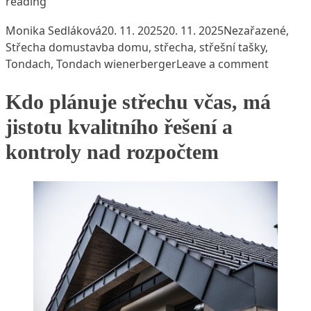
„Tondach proměnil další střechu. Výherce soutěže 
reading
Posted by
Posted in
Monika Sedláková
20. 11. 2025
20. 11. 2025
Nezařazené
,
Tags:
Střecha domu
stavba domu
,
střecha
,
střešní tašky
,
on Tond
Tondach
,
Tondach wienerberger
Leave a comment
Kdo plánuje střechu včas, má
jistotu kvalitního řešení a
kontroly nad rozpočtem