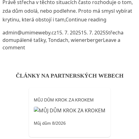
Právě střecha v těchto situacích často rozhoduje o tom,
zda dům odolá, nebo podlehne. Proto má smysl vybírat
„Se střechou 
krytinu, která obstojí i tam,
Continue reading
Posted by
Posted in
admin@umimeweby.cz
15. 7. 2025
15. 7. 2025
Střecha
Tags:
domu
pálené tašky
,
Tondach
,
wienerberger
Leave a
on Se střechou z pálených tašek se nemusíte bá
comment
ČLÁNKY NA PARTNERSKÝCH WEBECH
MŮJ DŮM KROK ZA KROKEM
Můj dům 8/2026