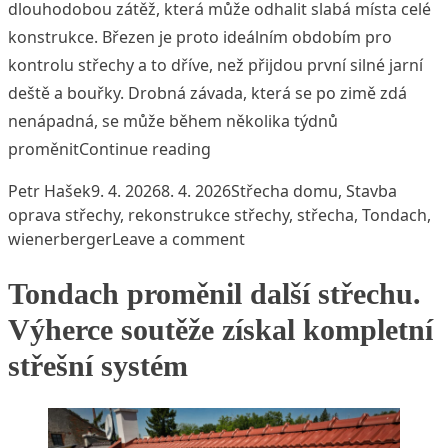
dlouhodobou zátěž, která může odhalit slabá místa celé
konstrukce. Březen je proto ideálním obdobím pro
kontrolu střechy a to dříve, než přijdou první silné jarní
deště a bouřky. Drobná závada, která se po zimě zdá
nenápadná, se může během několika týdnů
„Jarní revize střechy. Jak pozna
proměnit
Continue reading
Posted by
Posted in
Tags:
Petr Hašek
9. 4. 2026
8. 4. 2026
Střecha domu
,
Stavba
oprava střechy
,
rekonstrukce střechy
,
střecha
,
Tondach
,
on Jarní revize střechy. Ja
wienerberger
Leave a comment
Tondach proměnil další střechu.
Výherce soutěže získal kompletní
střešní systém