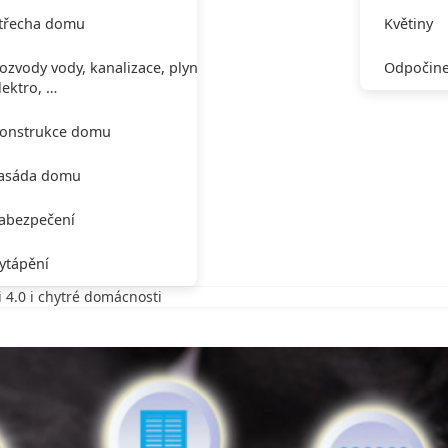
třecha domu
Květiny
ozvody vody, kanalizace, plynu,
Odpočine
lektro, …
onstrukce domu
asáda domu
abezpečení
ytápění
 4.0 i chytré domácnosti