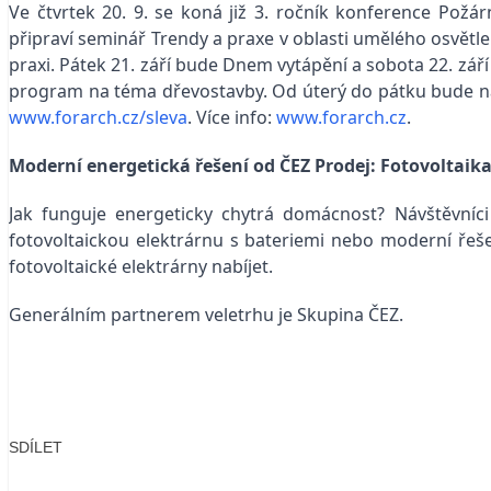
Ve čtvrtek 20. 9. se koná již 3. ročník konference Požá
připraví seminář Trendy a praxe v oblasti umělého osvětle
praxi. Pátek 21. září bude Dnem vytápění a sobota 22. zá
program na téma dřevostavby. Od úterý do pátku bude na
www.forarch.cz/sleva
. Více info:
www.forarch.cz
.
Moderní energetická řešení od ČEZ Prodej: Fotovoltaika
Jak funguje energeticky chytrá domácnost? Návštěvníc
fotovoltaickou elektrárnu s bateriemi nebo moderní řeše
fotovoltaické elektrárny nabíjet.
Generálním partnerem veletrhu je Skupina ČEZ.
SDÍLET
Facebook
X
LinkedIn
Email