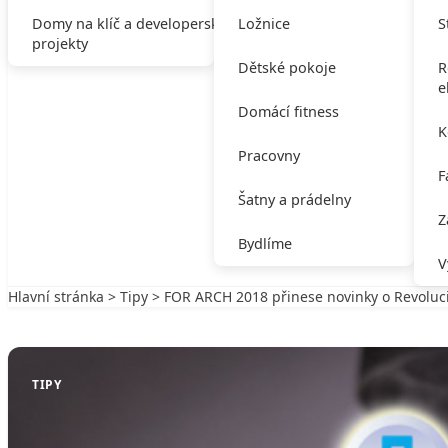
Domy na klíč a developerské
Ložnice
S
projekty
Dětské pokoje
R
e
Domácí fitness
K
Pracovny
F
Šatny a prádelny
Z
Bydlíme
V
Hlavní stránka
>
Tipy
> FOR ARCH 2018 přinese novinky o Revoluci
Zpět na Tipy
TIPY