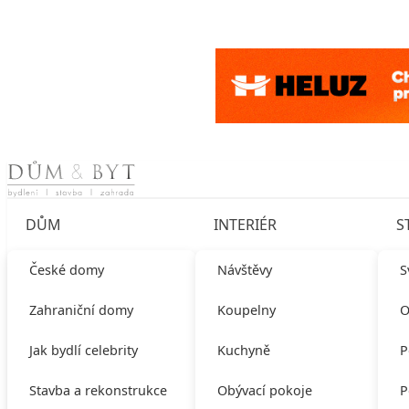
Skip to content
DŮM
INTERIÉR
S
České domy
Návštěvy
S
Zahraniční domy
Koupelny
O
Jak bydlí celebrity
Kuchyně
P
Stavba a rekonstrukce
Obývací pokoje
P