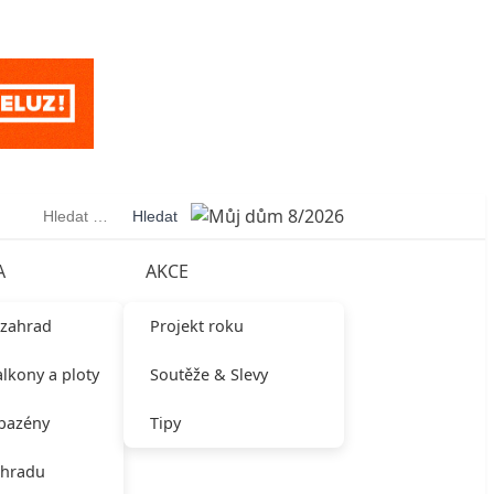
Vyhledávání
A
AKCE
 zahrad
Projekt roku
alkony a ploty
Soutěže & Slevy
 bazény
Tipy
ahradu