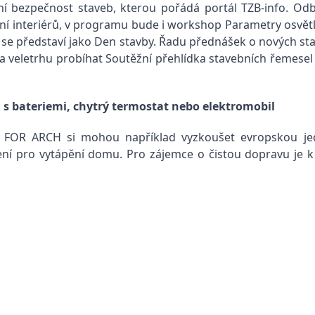
rní bezpečnost staveb, kterou pořádá portál TZB-info. Od
ní interiérů, v programu bude i workshop Parametry osvětlo
ří se představí jako Den stavby. Řadu přednášek o nových s
 veletrhu probíhat Soutěžní přehlídka stavebních řemesel
 s bateriemi, chytrý termostat nebo elektromobil
i FOR ARCH si mohou například vyzkoušet evropskou jed
ní pro vytápění domu. Pro zájemce o čistou dopravu je k 