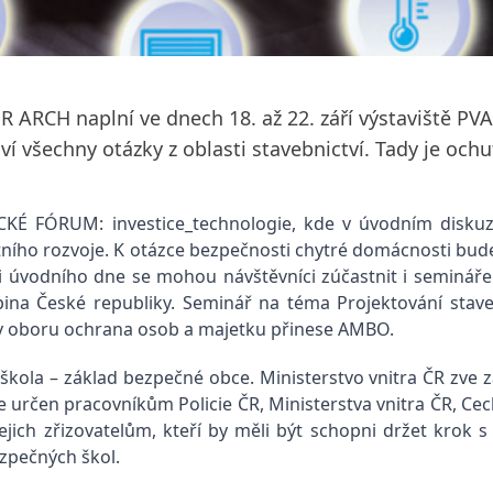
OR ARCH naplní ve dnech 18. až 22. září výstaviště P
 všechny otázky z oblasti stavebnictví. Tady je och
CKÉ FÓRUM: investice_technologie, kde v úvodním diskuz
tního rozvoje. K otázce bezpečnosti chytré domácnosti bu
rámci úvodního dne se mohou návštěvníci zúčastnit i semin
ina České republiky. Seminář na téma Projektování stave
 v oboru ochrana osob a majetku přinese AMBO.
 škola – základ bezpečné obce. Ministerstvo vnitra ČR zve 
 je určen pracovníkům Policie ČR, Ministerstva vnitra ČR,
ejich zřizovatelům, kteří by měli být schopni držet krok 
zpečných škol.