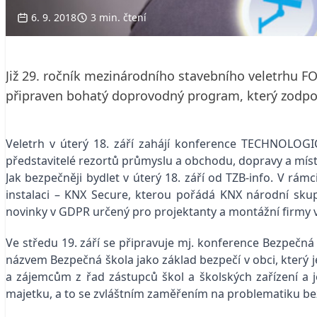
6. 9. 2018
3 min. čtení
Již 29. ročník mezinárodního stavebního veletrhu F
připraven bohatý doprovodný program, který zodpoví
Veletrh v úterý 18. září zahájí konference TECHNOLOGI
představitelé rezortů průmyslu a obchodu, dopravy a mís
Jak bezpečněji bydlet v úterý 18. září od TZB-info. V 
instalaci – KNX Secure, kterou pořádá KNX národní skup
novinky v GDPR určený pro projektanty a montážní firmy
Ve středu 19. září se připravuje mj. konference Bezpečná
názvem Bezpečná škola jako základ bezpečí v obci, který
a zájemcům z řad zástupců škol a školských zařízení a j
majetku, a to se zvláštním zaměřením na problematiku be