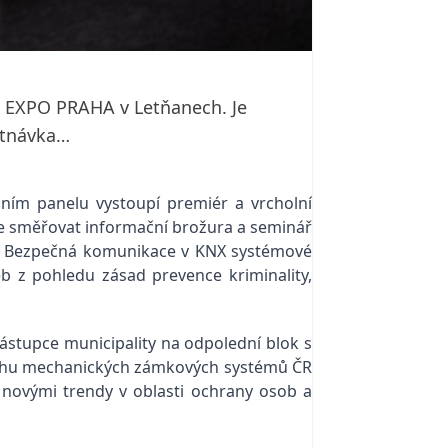
VA EXPO PRAHA v Letňanech. Je
utnávka…
ním panelu vystoupí premiér a vrcholní
de směřovat informační brožura a seminář
áře Bezpečná komunikace v KNX systémové
b z pohledu zásad prevence kriminality,
zástupce municipality na odpolední blok s
 Cechu mechanických zámkových systémů ČR
s novými trendy v oblasti ochrany osob a