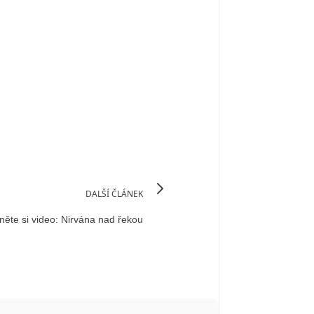
DALŠÍ ČLÁNEK
něte si video: Nirvána nad řekou