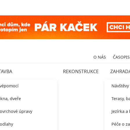
O NÁS
ČASOPIS
TAVBA
REKONSTRUKCE
ZAHRAD
vépomocí
Návštěvy
kna, dveře
Terasy, b
ovrchové úpravy
Jezírka a
odlahy
Péče o z