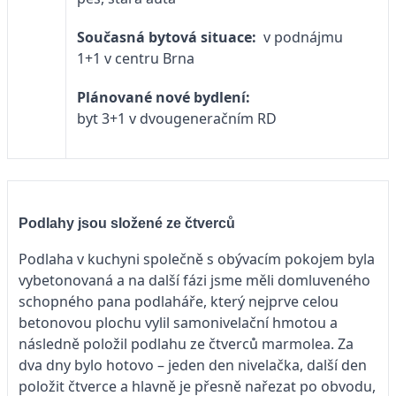
Současná bytová situace:
v podnájmu
1+1 v centru Brna
Plánované nové bydlení:
byt 3+1 v dvougeneračním RD
Podlahy jsou složené ze čtverců
Podlaha v kuchyni společně s obývacím pokojem byla
vybetonovaná a na další fázi jsme měli domluveného
schopného pana podlaháře, který nejprve celou
betonovou plochu vylil samonivelační hmotou a
následně položil podlahu ze čtverců marmolea. Za
dva dny bylo hotovo – jeden den nivelačka, další den
položit čtverce a hlavně je přesně nařezat po obvodu,