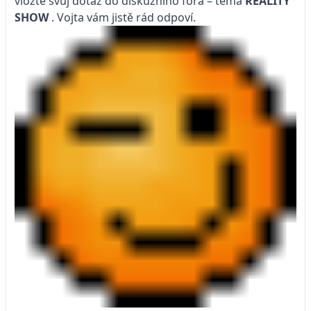
vložte svůj dotaz do diskuzního fóra – téma
REALITY
SHOW
. Vojta vám jistě rád odpoví.