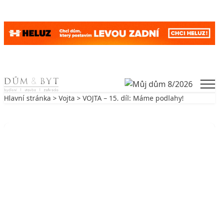
Skip to content
Men
Hlavní stránka
>
Vojta
> VOJTA – 15. díl: Máme podlahy!
Zpět na Vojta
VOJTA
VOJTA – 15. díl: Máme podlahy!
3. 6. 2011
3 min. čtení