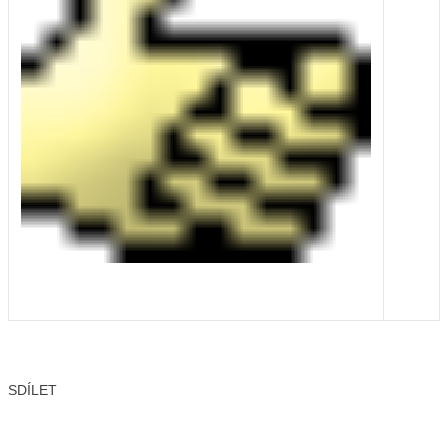
SDÍLET
Facebook
X
LinkedIn
Email