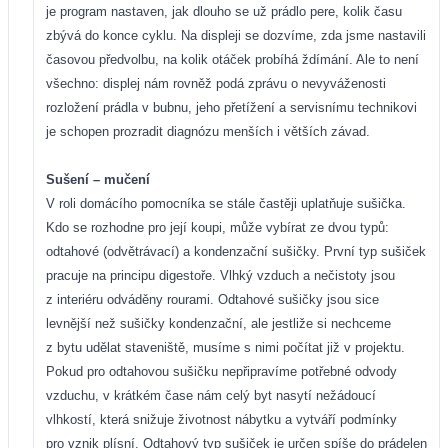
je program nastaven, jak dlouho se už prádlo pere, kolik času
zbývá do konce cyklu. Na displeji se dozvíme, zda jsme nastavili
časovou předvolbu, na kolik otáček probíhá ždímání. Ale to není
všechno: displej nám rovněž podá zprávu o nevyváženosti
rozložení prádla v bubnu, jeho přetížení a servisnímu technikovi
je schopen prozradit diagnózu menších i větších závad.
Sušení – mučení
V roli domácího pomocníka se stále častěji uplatňuje sušička.
Kdo se rozhodne pro její koupi, může vybírat ze dvou typů:
odtahové (odvětrávací) a kondenzační sušičky. První typ sušiček
pracuje na principu digestoře. Vlhký vzduch a nečistoty jsou
z interiéru odváděny rourami. Odtahové sušičky jsou sice
levnější než sušičky kondenzační, ale jestliže si nechceme
z bytu udělat staveniště, musíme s nimi počítat již v projektu.
Pokud pro odtahovou sušičku nepřipravíme potřebné odvody
vzduchu, v krátkém čase nám celý byt nasytí nežádoucí
vlhkostí, která snižuje životnost nábytku a vytváří podmínky
pro vznik plísní. Odtahový typ sušiček je určen spíše do prádelen