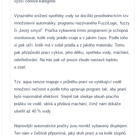
vyšší cenové kategorie.
Výrazného snížení spotřeby vody se docílilo prostřednictvím tzv.
množstevní automatiky, programu nazývaného FuzziLogic, fuzzy
či „šestý smysl“. Pračka vybavená tímto programem je schopná
monitorovat, kolik vody prádlo vsaje a v jakém čase. Podle toho
si pak určí, kolik má v sobě prádla a z jakého materiálu. Tomu
pak přizpůsobí prací cyklus, jeho délku, spotřebu vody, máchání,
odstřeďování. Na nás pak už pouze zbude nastavit teplotu
a start.
Tzv. aqua senzor mapuje v průběhu praní ve vytékající vodě
množství nečistot a podle toho upravuje program tak, aby praní
bylo maximálně efektivní. Stejně tak sleduje obsah pracího
prášku ve vodě, ubírá a přidává máchání, čímž nám dokáže
ušetřit až 40 % vody.
Nejnovější automatické pračky jsou rovněž vybaveny displejem.
Ten nám v češtině připomíná, jaký druh praní a na kolik stupňů