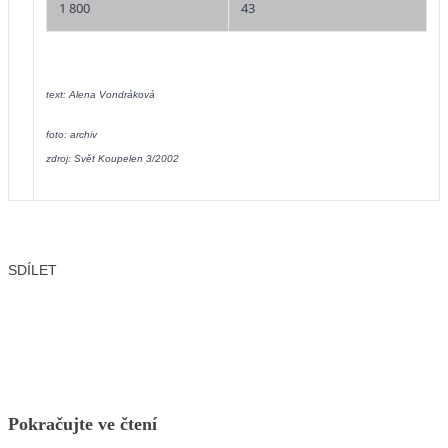
1 800
43
text: Alena Vondráková
foto: archiv
zdroj: Svět Koupelen 3/2002
SDÍLET
Facebook
X
LinkedIn
Email
Pokračujte ve čtení