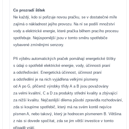
Co prozradí štítek
Ne každý, kdo si pořizuje novou pračku, se v dostatečné míře
zajímá o nákladnost jejího provozu. Na ní se podílí množství
vody a elektrické energie, které pračka během pracího procesu
spotřebuje. Nejúspornější jsou v tomto směru spotřebiče
vybavené zmíněnými senzory.
Při výběru automatických praček pomáhají energetické štítky
s údaji o spotřebě elektrické energie, vody, účinnosti praní
a odstřeďování. Energetická účinnost, účinnost praní
a odstředění je na nich vyjádřena velkými písmeny
od A po G, přičemž výrobky třídy A a B jsou považovány
za velmi kvalitní, C a D za produkty střední kvality a zbývající
za nižší kvalitu. Nejčastější dilema působí zpravidla rozhodování,
zda si koupíme spotřebič, který má na svém kontě nejvíce
písmen A, nebo takový, který je hodnocen písmenem B. Většina
z nás si dovede spočítat, zda se jim větší investice v tomto
případě vrátí.