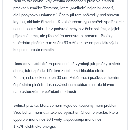
Není to tak dávno, kdy většina domácností prala ve starých
pračkách značky Tatramat, které „vynikaly“ nejen hlučností,
ale i pohybovou zdatností. Často při tom poškodily podlahovou
krytinu, obklady či sanitu. K volbě tohoto typu praček spotřebitele
nenutil pouze fakt, že v podstatě nebylo z čeho vybírat, a jejich
přijatelná cena, ale především nedostatek prostoru. Pračky
s předním plněním o rozměru 60 x 60 cm se do panelákových
koupelen prostě nevešly.
Dnes se v subtilnějším provedení již vyrábějí jak pračky plněné
shora, tak i zpředu. Některé z nich mají hloubku okolo
40 cm, nebo dokonce jen 30 cm. Výběr mezi pračkou s horním
či předním plněním tak nezávisí na nabídce trhu, ale hlavně
na prostorovém uspořádání místnosti.
Sehnat pračku, která se nám vejde do koupelny, není problém.
Více běhání nám dá nakonec vybrat si. Chceme pračku, která
vypere v méně než 50 l vody a spotřebuje méně než
1 kWh elektrické energie.