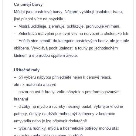
Co umějí barvy
Módní jsou pastelové barvy. Některé vystihují osobitost tvaru,
jiné působí více na psychiku.
–
Modrá uklidňuje, zjemňuje, ochlazuje, prohlubuje vnímání.
–
Zelenkavá má velmi pozitivní vliv na nervózní a cholerické lidi.
–
Hnědá sice nepatří do kategorie pastelových barev, ale je stále
oblíbená. Vyvolává pocit útulnosti a touhy po jednoduchém
klidném a s přírodou spjatém životě.
Užitečné rady
–
při výběru nábytku přihlédněte nejen k cenové relaci,
ale i k materiálu a barvě
–
pozor na ostré hrany, volte nábytek s postformingovanými
hranami
–
držáky na mýdlo a ručníky nesmějí padat, vybírejte vhodné
patenty, úchyty na držák mohou být zataveny v keramice
umyvadla nebo je lze připevnit dodatečně
–
tyče na ručníky, mýdla a kosmetické potřeby mohou stát
v prostoru nebo být upevněny na stěně