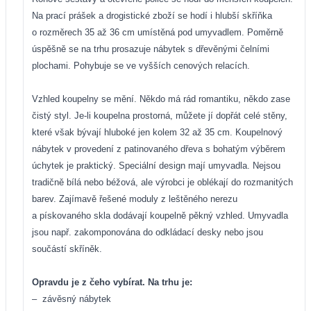
Na prací prášek a drogistické zboží se hodí i hlubší skříňka
o rozměrech 35 až 36 cm umístěná pod umyvadlem. Poměrně
úspěšně se na trhu prosazuje nábytek s dřevěnými čelními
plochami. Pohybuje se ve vyšších cenových relacích.
Vzhled koupelny se mění. Někdo má rád romantiku, někdo zase
čistý styl. Je-li koupelna prostorná, můžete jí dopřát celé stěny,
které však bývají hluboké jen kolem 32 až 35 cm. Koupelnový
nábytek v provedení z patinovaného dřeva s bohatým výběrem
úchytek je praktický. Speciální design mají umyvadla. Nejsou
tradičně bílá nebo béžová, ale výrobci je oblékají do rozmanitých
barev. Zajímavě řešené moduly z leštěného nerezu
a pískovaného skla dodávají koupelně pěkný vzhled. Umyvadla
jsou např. zakomponována do odkládací desky nebo jsou
součástí skříněk.
Opravdu je z čeho vybírat. Na trhu je:
–
závěsný nábytek