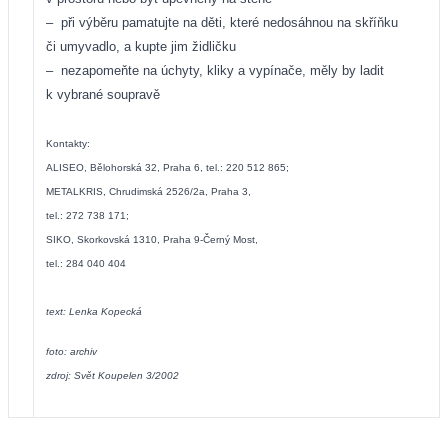
–
při výběru pamatujte na děti, které nedosáhnou na skříňku
či umyvadlo, a kupte jim židličku
–
nezapomeňte na úchyty, kliky a vypínače, měly by ladit
k vybrané soupravě
Kontakty:
ALISEO, Bělohorská 32, Praha 6, tel.: 220 512 865;
METALKRIS, Chrudimská 2526/2a, Praha 3,
tel.: 272 738 171;
SIKO, Skorkovská 1310, Praha 9-Černý Most,
tel.: 284 040 404
text: Lenka Kopecká
foto: archiv
zdroj: Svět Koupelen 3/2002