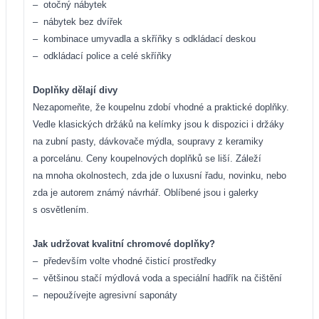
–
otočný nábytek
–
nábytek bez dvířek
–
kombinace umyvadla a skříňky s odkládací deskou
–
odkládací police a celé skříňky
Doplňky dělají divy
Nezapomeňte, že koupelnu zdobí vhodné a praktické doplňky.
Vedle klasických držáků na kelímky jsou k dispozici i držáky
na zubní pasty, dávkovače mýdla, soupravy z keramiky
a porcelánu. Ceny koupelnových doplňků se liší. Záleží
na mnoha okolnostech, zda jde o luxusní řadu, novinku, nebo
zda je autorem známý návrhář. Oblíbené jsou i galerky
s osvětlením.
Jak udržovat kvalitní chromové doplňky?
–
především volte vhodné čisticí prostředky
–
většinou stačí mýdlová voda a speciální hadřík na čištění
–
nepoužívejte agresivní saponáty