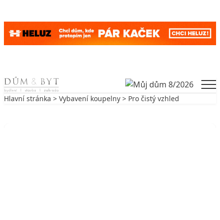
Skip to content
Men
Hlavní stránka
>
Vybavení koupelny
> Pro čistý vzhled
Zpět na Vybavení koupelny
VYBAVENÍ KOUPELNY
Pro čistý vzhled
9. 4. 2003
4 min. čtení