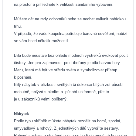
na prostor a přihlédněte k velikosti sanitárního vybavení.
Můžete dát na rady odborníků nebo se nechat ovlivnit nabídkou
trhu.
V případě, že vaše koupelna potřebuje barevné osvěžení, nabízí
se vám hned několik možností.
Bílá bude neustále bez ohledu módních výstřelků evokovat pocit
čistoty. Jen pro zajímavost: pro Tibeťany je bílá barvou hory
Meru, která má být ve středu světa a symbolizovat přístup
k poznání.
Bílý nábytek v blízkosti světlých či dokonce bílých zdí působí
mohutně, splývá s okolím a
působí uniformně, přesto
je u zákazníků velmi oblíbený.
Nábytek
Podle typu skříněk můžete nábytek rozdělit na horní, spodní,
umyvadlový a rohový. Z jednotlivých dílů vytvoříte sestavy.
Rohové sestavy a otevřené police se hodí do menších koupelen.