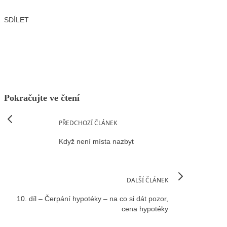
SDÍLET
Facebook
X
LinkedIn
Email
Pokračujte ve čtení
PŘEDCHOZÍ ČLÁNEK
Když není místa nazbyt
DALŠÍ ČLÁNEK
10. díl – Čerpání hypotéky – na co si dát pozor,
cena hypotéky