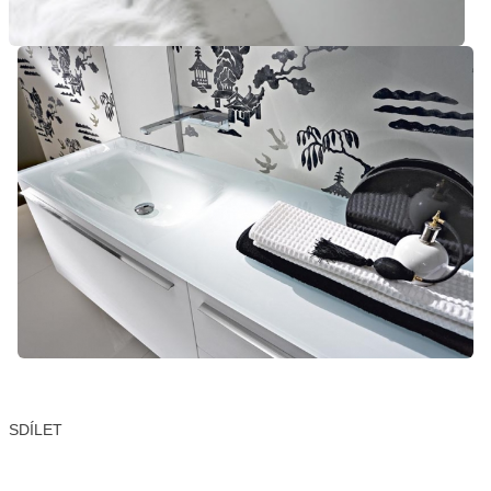
SDÍLET
Facebook
X
LinkedIn
Email