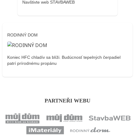
Navštivte web STAVBAWEB
RODINNÝ DOM
Koniec HFC chladív sa blíži. Budúcnosť tepelných čerpadiel
patrí prírodnému propánu
PARTNEŘI WEBU