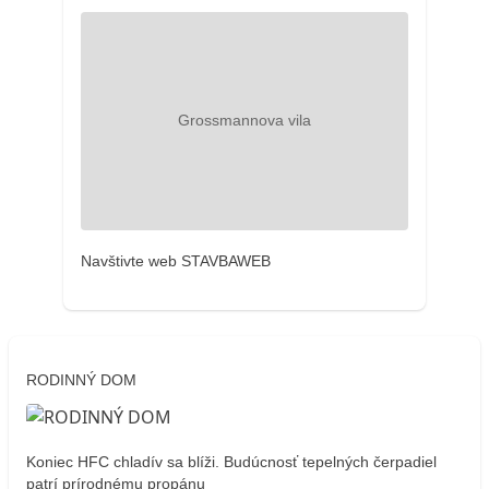
Navštivte web STAVBAWEB
RODINNÝ DOM
Koniec HFC chladív sa blíži. Budúcnosť tepelných čerpadiel
patrí prírodnému propánu