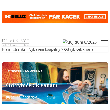
Skip to content
Men
Hlavní stránka
>
Vybavení koupelny
> Od rybiček k vanám
Zpět na Vybavení koupelny
VYBAVENÍ KOUPELNY
Od rybiček k vanám
27. 10. 2007
2 min. čtení