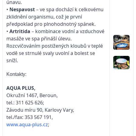
únavu.
•
Nespavost
– ve spa dochází k celkovému
zklidnění organismu, což je první
předpoklad pro plnohodnotný spánek.
•
Artritida
– kombinace vodní a vzduchové
masáže ve spa přináší úlevu.
Rozcvičováním postižených kloubů v teplé
vodě se strnulé svaly uvolní a bolest se
sníží.
Kontakty:
AQUA PLUS,
Okružní 1467, Beroun,
tel.: 311 625 626;
Závodu míru 90, Karlovy Vary,
tel./fax: 353 567 191,
www.aqua-plus.cz
;