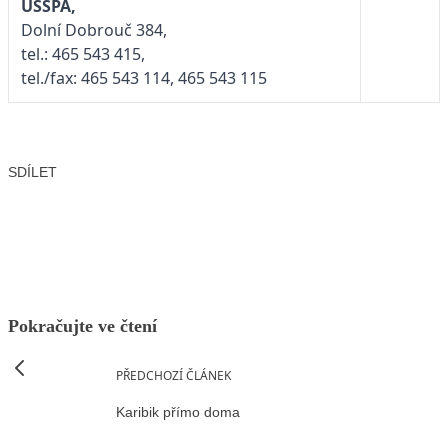
USSPA,
Dolní Dobrouč 384,
tel.: 465 543 415,
tel./fax: 465 543 114, 465 543 115
SDÍLET
Facebook
X
LinkedIn
Email
Pokračujte ve čtení
PŘEDCHOZÍ ČLÁNEK
Karibik přímo doma