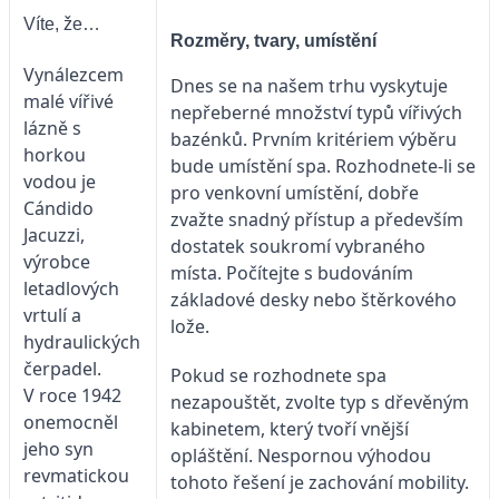
Víte, že…
Rozměry, tvary, umístění
Vynálezcem
Dnes se na našem trhu vyskytuje
malé vířivé
nepřeberné množství typů vířivých
lázně s
bazénků. Prvním kritériem výběru
horkou
bude umístění spa. Rozhodnete-li se
vodou je
pro venkovní umístění, dobře
Cándido
zvažte snadný přístup a především
Jacuzzi,
dostatek soukromí vybraného
výrobce
místa. Počítejte s budováním
letadlových
základové desky nebo štěrkového
vrtulí a
lože.
hydraulických
čerpadel.
Pokud se rozhodnete spa
V roce 1942
nezapouštět, zvolte typ s dřevěným
onemocněl
kabinetem, který tvoří vnější
jeho syn
opláštění. Nespornou výhodou
revmatickou
tohoto řešení je zachování mobility.