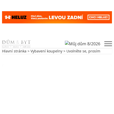
Skip to content
Men
Hlavní stránka
>
Vybavení koupelny
> Uvolněte se, prosím
Zpět na Vybavení koupelny
VYBAVENÍ KOUPELNY
Uvolněte se, prosím
11. 7. 2006
3 min. čtení