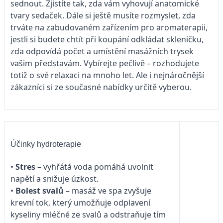
sednout. Zjistíte tak, zda vám vyhovují anatomické
tvary sedaček. Dále si ještě musíte rozmyslet, zda
trváte na zabudovaném zařízením pro aromaterapii,
jestli si budete chtít při koupání odkládat skleničku,
zda odpovídá počet a umístění masážních trysek
vašim představám. Vybírejte pečlivě – rozhodujete
totiž o své relaxaci na mnoho let. Ale i nejnáročnější
zákazníci si ze současné nabídky určitě vyberou.
Účinky hydroterapie
•
Stres
– vyhřátá voda pomáhá uvolnit
napětí a snižuje úzkost.
•
Bolest svalů
– masáž ve spa zvyšuje
krevní tok, který umožňuje odplavení
kyseliny mléčné ze svalů a odstraňuje tím