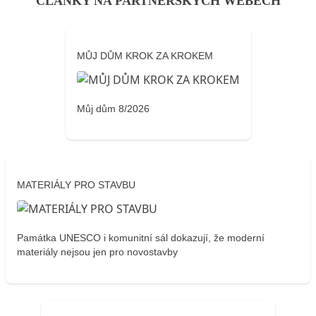
ČLÁNKY NA PARTNERSKÝCH WEBECH
MŮJ DŮM KROK ZA KROKEM
Můj dům 8/2026
MATERIÁLY PRO STAVBU
Památka UNESCO i komunitní sál dokazují, že moderní
materiály nejsou jen pro novostavby