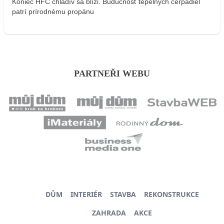
Koniec HFC chladív sa blíži. Budúcnosť tepelných čerpadiel
patrí prírodnému propánu
PARTNEŘI WEBU
DŮM
INTERIÉR
STAVBA
REKONSTRUKCE
ZAHRADA
AKCE