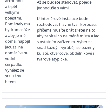
artritidou
Až se budete stěhovat, pojede
a trpěl
jednoduše s vámi.
velkými
bolestmi.
U interiérové instalace bude
Pomáhaly mu
rozhodovat hlavně tvar korpusu,
hydromasáže,
přičemž musíte brát zřetel na to,
a aby je měl i
aby zabíral co nejméně místa a ladil
doma, napojil
s ostatním zařízením. Vybere si
Jacuzzi na
snad každý – vyrábějí se bazény
domácí vanu
kulaté, čtvercové, obdélníkové i
vodní
tvarově atypické.
čerpadlo.
Vynález se
stal záhy
hitem.