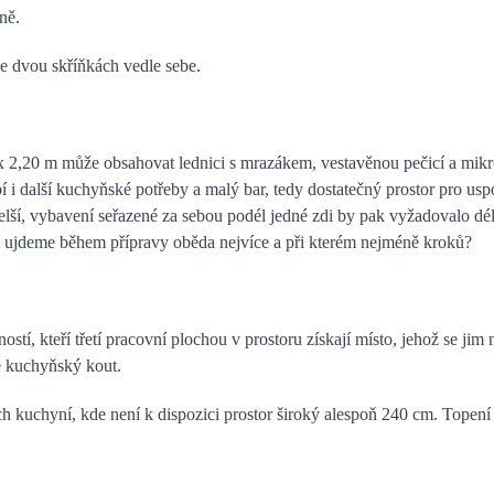
ně.
ve dvou skříňkách vedle sebe.
x 2,20 m může obsahovat lednici s mrazákem, vestavěnou pečicí a mik
i další kuchyňské potřeby a malý bar, tedy dostatečný prostor pro uspo
delší, vybavení seřazené za sebou podél jedné zdi by pak vyžadovalo d
í ujdeme během přípravy oběda nejvíce a při kterém nejméně kroků?
tí, kteří třetí pracovní plochou v prostoru získají místo, jehož se jim
e kuchyňský kout.
ch kuchyní, kde není k dispozici prostor široký alespoň 240 cm. Topen