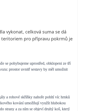
ídla vykonat, celková suma se dá
m teritoriem pro přípravu pokrmů je
ože se pohybujeme uprostřed, obklopeni ze tří
ozu: prostor uvnitř sestavy by měl umožnit
gály a rohové skříňky nahoře pohltí víc hrnků
ytkového kování umožňují využít hlubokou
do strany a za ním se objeví druhý koš, který