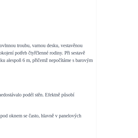
rovlnnou troubu, varnou desku, vestavěnou
kojení potřeb čtyřčlenné rodiny. Při sestavě
élku alespoň 6 m, přičemž nepočítáme s barovým
 nedostávalo podél stěn. Efektně působí
í pod oknem se často, hlavně v panelových