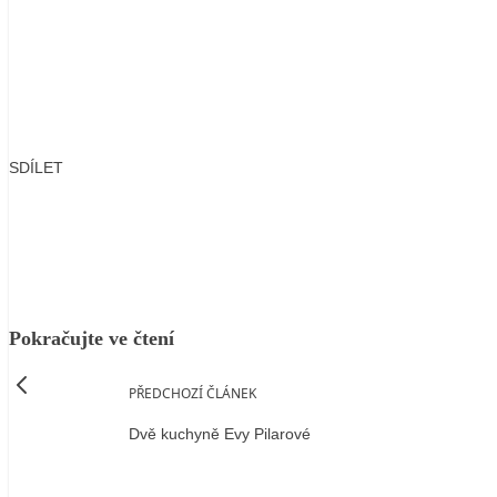
SDÍLET
Facebook
X
LinkedIn
Email
Pokračujte ve čtení
PŘEDCHOZÍ ČLÁNEK
Dvě kuchyně Evy Pilarové