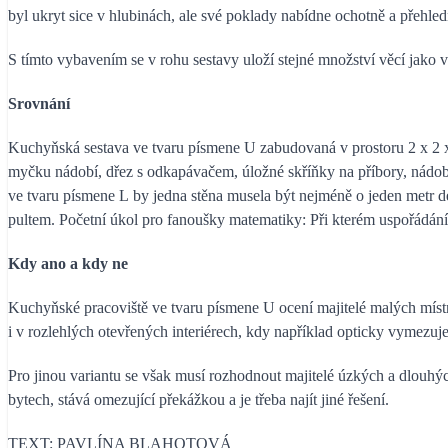
byl ukryt sice v hlubinách, ale své poklady nabídne ochotně a přehled
S tímto vybavením se v rohu sestavy uloží stejné množství věcí jako 
Srovnání
Kuchyňská sestava ve tvaru písmene U zabudovaná v prostoru 2 x 2 
myčku nádobí, dřez s odkapávačem, úložné skříňky na příbory, nádobí 
ve tvaru písmene L by jedna stěna musela být nejméně o jeden metr 
pultem. Početní úkol pro fanoušky matematiky: Při kterém uspořádán
Kdy ano a kdy ne
Kuchyňské pracoviště ve tvaru písmene U ocení majitelé malých místnos
i v rozlehlých otevřených interiérech, kdy například opticky vymezuj
Pro jinou variantu se však musí rozhodnout majitelé úzkých a dlouhý
bytech, stává omezující překážkou a je třeba najít jiné řešení.
TEXT: PAVLÍNA BLAHOTOVÁ