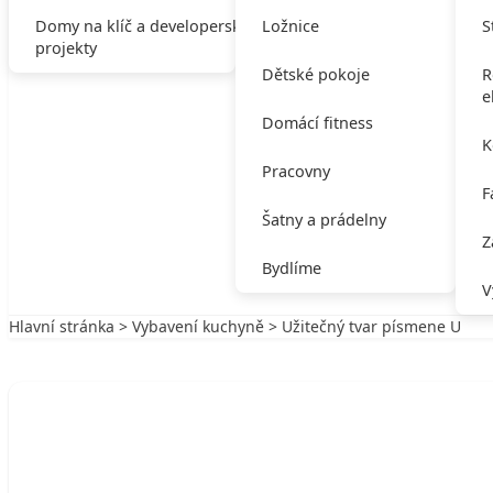
Domy na klíč a developerské
Ložnice
S
projekty
Dětské pokoje
R
e
Domácí fitness
K
Pracovny
F
Šatny a prádelny
Z
Bydlíme
V
Hlavní stránka
>
Vybavení kuchyně
> Užitečný tvar písmene U
Zpět na Vybavení kuchyně
VYBAVENÍ KUCHYNĚ
Užitečný tvar písmene U