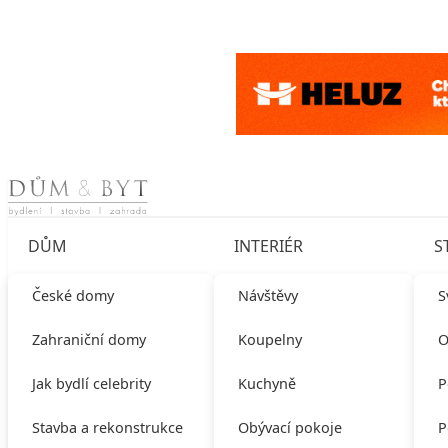
Skip to content
DŮM
INTERIÉR
S
České domy
Návštěvy
S
Zahraniční domy
Koupelny
O
Jak bydlí celebrity
Kuchyně
P
Stavba a rekonstrukce
Obývací pokoje
P