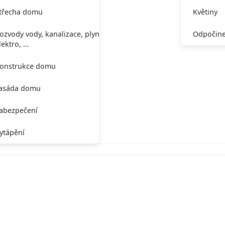
třecha domu
Květiny
ozvody vody, kanalizace, plynu,
Odpočine
lektro, …
onstrukce domu
asáda domu
abezpečení
ytápění