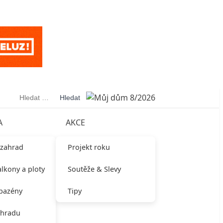
Vyhledávání
A
AKCE
 zahrad
Projekt roku
alkony a ploty
Soutěže & Slevy
 bazény
Tipy
ahradu