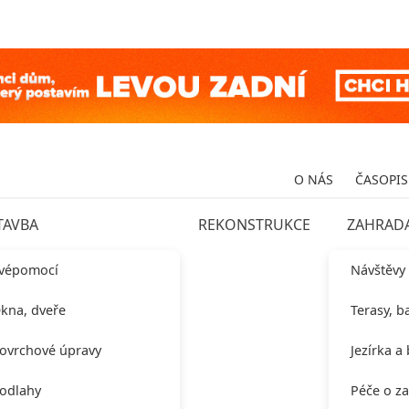
O NÁS
ČASOPIS
TAVBA
REKONSTRUKCE
ZAHRAD
vépomocí
Návštěvy
kna, dveře
Terasy, b
ovrchové úpravy
Jezírka a
odlahy
Péče o z