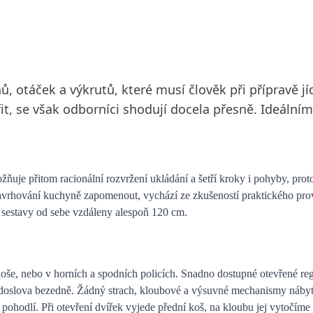
 otáček a výkrutů, které musí člověk při přípravě j
it, se však odborníci shodují docela přesně. Ideální
ňuje přitom racionální rozvržení ukládání a šetří kroky i pohyby, prot
navrhování kuchyně zapomenout, vychází ze zkušeností praktického prov
 sestavy od sebe vzdáleny alespoň 120 cm.
ploše, nebo v horních a spodních policích. Snadno dostupné otevřené re
obí doslova bezedně. Žádný strach, kloubové a výsuvné mechanismy náb
pohodlí. Při otevření dvířek vyjede přední koš, na kloubu jej vytočíme 