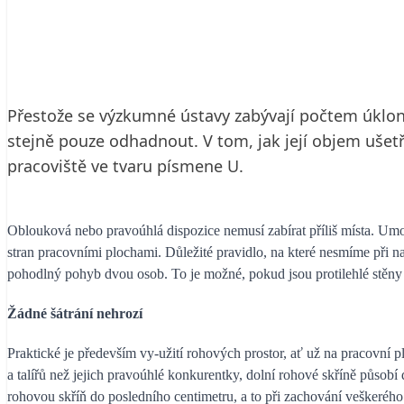
19. 3. 2001
3 min. čtení
Přestože se výzkumné ústavy zabývají počtem úklonů,
stejně pouze odhadnout. V tom, jak její objem ušetř
pracoviště ve tvaru písmene U.
Oblouková nebo pravoúhlá dispozice nemusí zabírat příliš místa. Umož
stran pracovními plochami. Důležité pravidlo, na které nesmíme při 
pohodlný pohyb dvou osob. To je možné, pokud jsou protilehlé stěny
Žádné šátrání nehrozí
Praktické je především vy-užití rohových prostor, ať už na pracovní 
a talířů než jejich pravoúhlé konkurentky, dolní rohové skříně půs
rohovou skříň do posledního centimetru, a to při zachování veškerého 