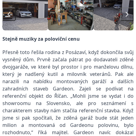
Stejně muziky za poloviční cenu
Přesně toto řešila rodina z Posázaví, když dokončila svůj
vysněný dům. Prvně začala pátrat po dodavateli zděné
dvojgaráže, ve které byl prostor i pro manželovu dílnu,
který je nadšený kutil a milovník veteránů. Pak ale
narazili na nabídku montovaných garáží a dalších
zahradních staveb Gardeon. Zajeli se podívat na
referenční objekt do Říčan. „Mohli jsme se vydat i do
showroomu na Slovensko, ale pro seznámení s
charakterem stavby nám stačila referenční stavba. Když
jsme si pak spočítali, že zděná garáž bude stát jeden
milion a montovaná od Gardeonu polovinu, bylo
rozhodnuto,“ říká majitel. Gardeon navíc dokázal