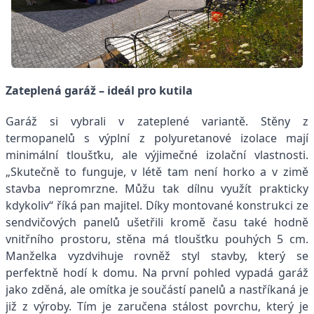
Zateplená garáž – ideál pro kutila
Garáž si vybrali v zateplené variantě. Stěny z
termopanelů s výplní z polyuretanové izolace mají
minimální tloušťku, ale výjimečné izolační vlastnosti.
„Skutečně to funguje, v létě tam není horko a v zimě
stavba nepromrzne. Můžu tak dílnu využít prakticky
kdykoliv“ říká pan majitel. Díky montované konstrukci ze
sendvičových panelů ušetřili kromě času také hodně
vnitřního prostoru, stěna má tloušťku pouhých 5 cm.
Manželka vyzdvihuje rovněž styl stavby, který se
perfektně hodí k domu. Na první pohled vypadá garáž
jako zděná, ale omítka je součástí panelů a nastříkaná je
již z výroby. Tím je zaručena stálost povrchu, který je