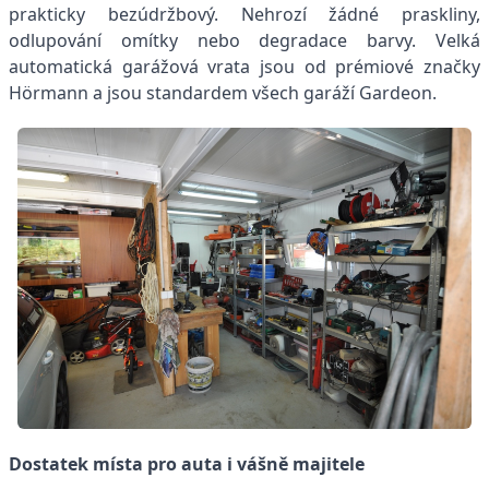
prakticky bezúdržbový. Nehrozí žádné praskliny,
odlupování omítky nebo degradace barvy. Velká
automatická garážová vrata jsou od prémiové značky
Hörmann a jsou standardem všech garáží Gardeon.
Dostatek místa pro auta i vášně majitele