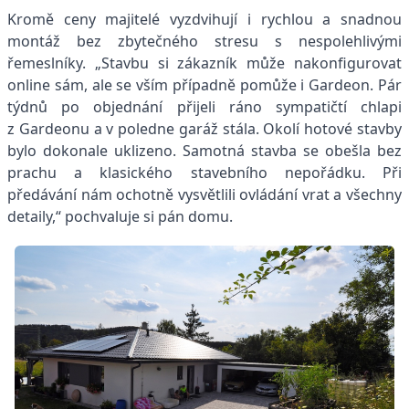
Kromě ceny majitelé vyzdvihují i rychlou a snadnou
montáž bez zbytečného stresu s nespolehlivými
řemeslníky. „Stavbu si zákazník může nakonfigurovat
online sám, ale se vším případně pomůže i Gardeon. Pár
týdnů po objednání přijeli ráno sympatičtí chlapi
z Gardeonu a v poledne garáž stála. Okolí hotové stavby
bylo dokonale uklizeno. Samotná stavba se obešla bez
prachu a klasického stavebního nepořádku. Při
předávání nám ochotně vysvětlili ovládání vrat a všechny
detaily,“ pochvaluje si pán domu.