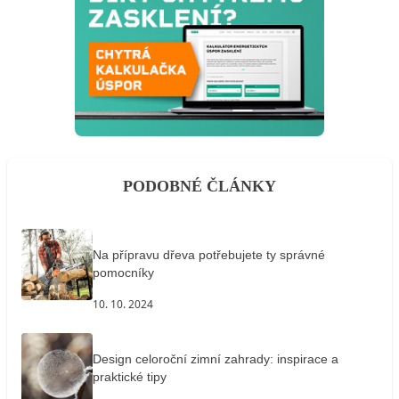
PODOBNÉ ČLÁNKY
Na přípravu dřeva potřebujete ty správné
pomocníky
10. 10. 2024
Design celoroční zimní zahrady: inspirace a
praktické tipy