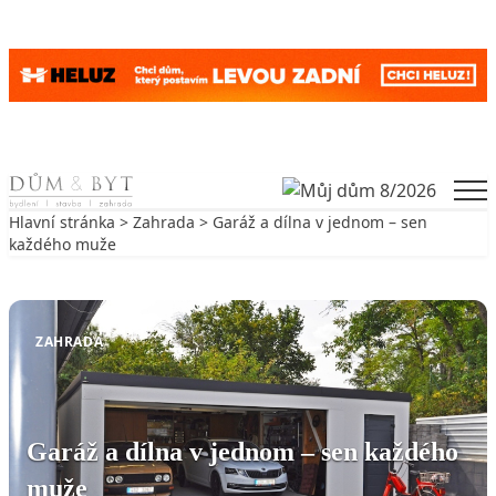
Skip to content
Men
Hlavní stránka
>
Zahrada
> Garáž a dílna v jednom – sen
každého muže
Zpět na Zahrada
ZAHRADA
Garáž a dílna v jednom – sen každého
muže