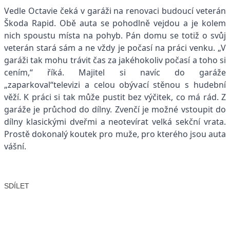
Vedle Octavie čeká v garáži na renovaci budoucí veterán
Škoda Rapid. Obě auta se pohodlně vejdou a je kolem
nich spoustu místa na pohyb. Pán domu se totiž o svůj
veterán stará sám a ne vždy je počasí na práci venku. „V
garáži tak mohu trávit čas za jakéhokoliv počasí a toho si
cením,“ říká. Majitel si navíc do garáže
„zaparkoval“televizi a celou obývací stěnou s hudební
věží. K práci si tak může pustit bez výčitek, co má rád. Z
garáže je průchod do dílny. Zvenčí je možné vstoupit do
dílny klasickými dveřmi a neotevírat velká sekční vrata.
Prostě dokonalý koutek pro muže, pro kterého jsou auta
vášní.
SDÍLET
Facebook
X
LinkedIn
Email