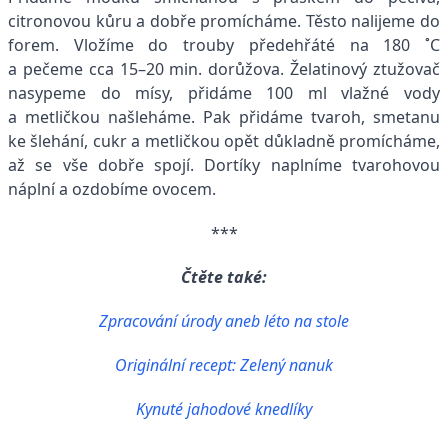
citronovou kůru a dobře promícháme. Těsto nalijeme do
forem. Vložíme do trouby předehřáté na 180 ˚C
a pečeme cca 15–20 min. dorůžova. Želatinový ztužovač
nasypeme do mísy, přidáme 100 ml vlažné vody
a metličkou našleháme. Pak přidáme tvaroh, smetanu
ke šlehání, cukr a metličkou opět důkladně promícháme,
až se vše dobře spojí. Dortíky naplníme tvarohovou
náplní a ozdobíme ovocem.
***
Čtěte také:
Zpracování úrody aneb léto na stole
Originální recept: Zelený nanuk
Kynuté jahodové knedlíky