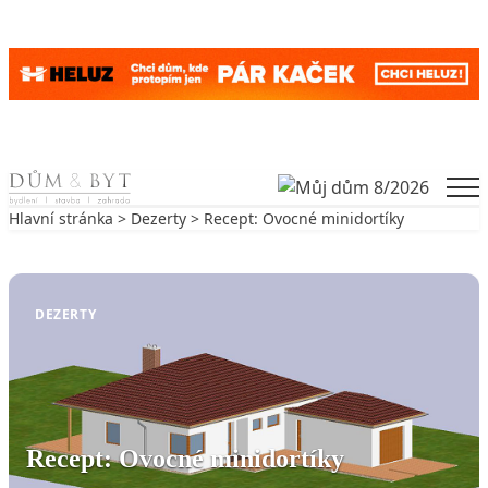
Skip to content
Men
Hlavní stránka
>
Dezerty
> Recept: Ovocné minidortíky
Zpět na Dezerty
DEZERTY
Recept: Ovocné minidortíky