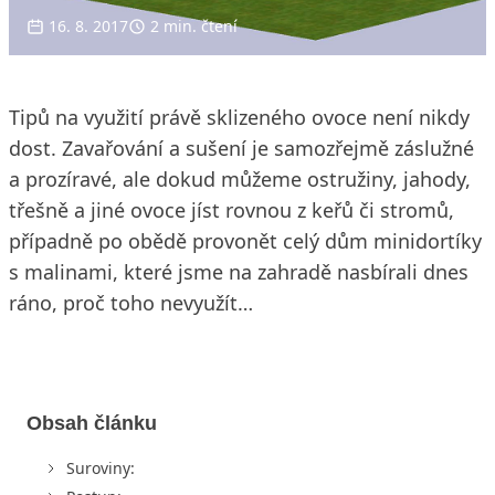
16. 8. 2017
2 min. čtení
Tipů na využití právě sklizeného ovoce není nikdy
dost. Zavařování a sušení je samozřejmě záslužné
a prozíravé, ale dokud můžeme ostružiny, jahody,
třešně a jiné ovoce jíst rovnou z keřů či stromů,
případně po obědě provonět celý dům minidortíky
s malinami, které jsme na zahradě nasbírali dnes
ráno, proč toho nevyužít…
Obsah článku
Suroviny: