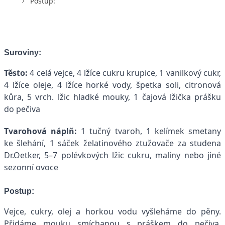
Postup:
Suroviny:
Těsto:
4 celá vejce, 4 lžíce cukru krupice, 1 vanilkový cukr,
4 lžíce oleje, 4 lžíce horké vody, špetka soli, citronová
kůra, 5 vrch. lžic hladké mouky, 1 čajová lžička prášku
do pečiva
Tvarohová náplň:
1 tučný tvaroh, 1 kelímek smetany
ke šlehání, 1 sáček želatinového ztužovače za studena
Dr.Oetker, 5–7 polévkových lžic cukru, maliny nebo jiné
sezonní ovoce
Postup:
Vejce, cukry, olej a horkou vodu vyšleháme do pěny.
Přidáme mouku smíchanou s práškem do pečiva,