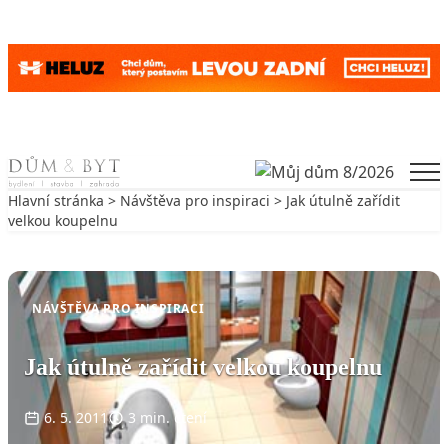
Skip to content
Men
Hlavní stránka
>
Návštěva pro inspiraci
> Jak útulně zařídit
velkou koupelnu
Zpět na Návštěva pro inspiraci
NÁVŠTĚVA PRO INSPIRACI
Jak útulně zařídit velkou koupelnu
6. 5. 2011
3 min. čtení