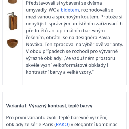
Představovali si vybavení se dvěma
umyvadly, WC a
bidetem
, rozhodovali se
mezi vanou a sprchovým koutem. Protože si
nebyli jisti správným umístěním zařizovacích
předmětů ani optimálním barevným
řešením, obrátili se na designéra Pavla
Nováka. Ten zpracoval na výběr dvě varianty.
V obou případech se rozhodl pro výtvarně
výrazné obklady: „Ve vzdušném prostoru
skvěle vyzní velkoformátové obklady i
kontrastní barvy a velké vzory.“
Varianta l: Výrazný kontrast, teplé barvy
Pro první variantu zvolil teplé barevné vyznění,
obklady ze série Paris (
RAKO
) v elegantní kombinaci