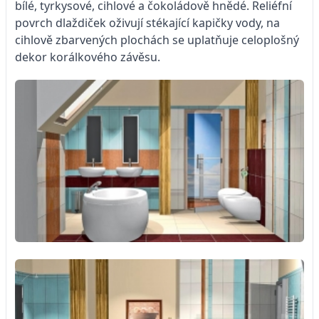
bílé, tyrkysové, cihlové a čokoládově hnědé. Reliéfní
povrch dlaždiček oživují stékající kapičky vody, na
cihlově zbarvených plochách se uplatňuje celoplošný
dekor korálkového závěsu.