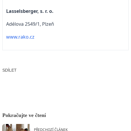
Lasselsberger, s. r. o.
Adélova 2549/1, Plzeň
www.rako.cz
SDÍLET
Facebook
X
LinkedIn
Email
Pokračujte ve čtení
PŘEDCHOZÍ ČLÁNEK