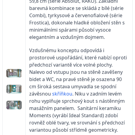
59,8 cm (série Absolut, RAKO). Základní
barevná kombinace se skládá z bílé (série
Combi), tyrkysové a červenofialové (série
Frostica), dokonale hladké obložení stěn s
minimálními spárami působí vysoce
elegantním a vzdušným dojmem.
Vzdušnému konceptu odpovídá i
prostorové uspořádání, které nabízí oproti
předchozí variantě více volné plochy.
Nalevo od vstupu jsou na stěně zavěšeny
bidet a WC, na pravé stěně je osazena 90
cm široká sestava umyvadla se spodní
závěsnou
skříňkou
. Niku v zadním levém
rohu vyplňuje sprchový kout s nástěnným
masážním panelem. Sanitární keramiku
Moments (vyrábí Ideal Standard) zdobí
rovněž oblé tvary, ve srovnání s předchozí
variantou působí střídmě geometricky.