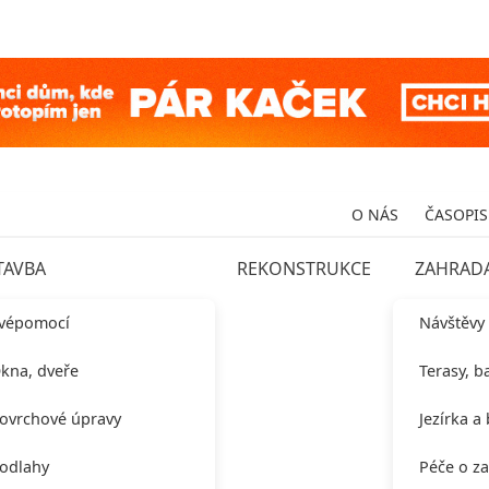
O NÁS
ČASOPIS
TAVBA
REKONSTRUKCE
ZAHRAD
vépomocí
Návštěvy
kna, dveře
Terasy, b
ovrchové úpravy
Jezírka a
odlahy
Péče o z