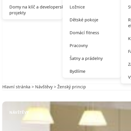
Domy na klíč a developerské
Ložnice
S
projekty
Dětské pokoje
R
e
Domácí fitness
K
Pracovny
F
Šatny a prádelny
Z
Bydlíme
V
Hlavní stránka
>
Návštěvy
> Ženský princip
Zpět na Návštěvy
NÁVŠTĚVY