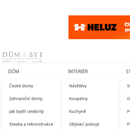
Skip to content
DŮM
INTERIÉR
S
České domy
Návštěvy
S
Zahraniční domy
Koupelny
O
Jak bydlí celebrity
Kuchyně
P
Stavba a rekonstrukce
Obývací pokoje
P