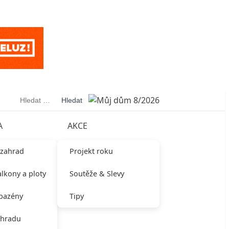
Vyhledávání
A
AKCE
 zahrad
Projekt roku
alkony a ploty
Soutěže & Slevy
 bazény
Tipy
ahradu