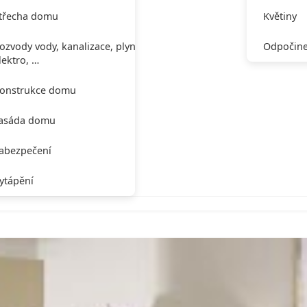
třecha domu
Květiny
ozvody vody, kanalizace, plynu,
Odpočine
lektro, …
onstrukce domu
asáda domu
abezpečení
ytápění