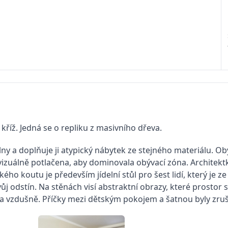
kříž. Jedná se o repliku z masivního dřeva.
y a doplňuje ji atypický nábytek ze stejného materiálu. Ob
vizuálně potlačena, aby dominovala obývací zóna. Architektk
o koutu je především jídelní stůl pro šest lidí, který je z
ůj odstín. Na stěnách visí abstraktní obrazy, které prosto
 vzdušně. Příčky mezi dětským pokojem a šatnou byly zrušen